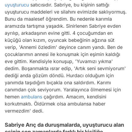
uyuşturucu
satıcısıdır. Sabriye, bu kişinin sattığı
uyuşturucu maddeleri ve silahını evimizde saklıyormuş.
Bunu da maalesef öğrendim. Bu nedenle karımla
aramızda tartışma yaşadık. Sinirlenen Sabriye evden
ayrılıp, arkadaşının evine gitti. 4 çocuğumdan en
küçüğü olan kızım, oyuncak bebeğinin ağzına süt
verip, 'Annemi özledim' deyince canım yandı. Ben de
çocuklarımın annesi ile konuşmak için eşimin kaldığı
eve gittim. Kendisiyle konuşup, 'Yuvamızı yıkma'
dedim. Boşanmakta ısrar edip, 'Artık seni sevmiyorum'
dediği anda gözüm döndü. Hurdacı olduğum için
yanımda taşıdığım bıçakla ona saldırdım. Karımı
canımdan çok seviyorum. Yaralayınca ölmemesi için
hemen
ambulans
çağırdım. Amacım, kendisini
korkutmaktı. Öldürmek olsa ambulansa haber
vermezdim' dedi.
Sabriye Arıç da duruşmalarda, uyuşturucu alan
eşinin son zamanlarda farklı bir kişiliğe