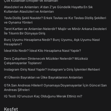
Çok Kullanılan Emojiler ve Anlamları
Atasözleri ve Anlamları: A'dan Z'ye Gündelik Hayatta En Sık
Kullanılan Atasözleri ve Anlamları
Tavla Diziliş Şekli Nasıldır? Erkek Tavlası ve Kız Tavlası Diziliş Şekilleri
ve Oynama Yönleri
Tarot Kartları ve Anlamları Nelerdir? Majör ve Minör Arkana Desteleri
İle Tılsımlı Bir Dünyaya Giriş
Burç Uyumu Hesaplama Nedir? Burç Uyumu, Aşk Uyumu Nasıl
Hesaplanır?
İdeal Kilo Nedir? İdeal Kilo Hesaplama Nasıl Yapılır?
Ders Çalışırken Dinlenecek Müzikler Nelerdir? Müziksiz
Çalışamayanlar Toplanın!
Instagram Giriş Nasıl Yapılır? Instagram'a Giriş İşlemleri Rehberi
41 Ülkenin Bayrakları ve Ülke Bayraklarının Anlamları
GTA San Andreas Hileleri! Oynamaya Doyamayanlar İçin Güncel San
Andreas Şifreleri
IQ Testi: IQ'unuzun Kaç Olduğunu Merak Ettiniz mi?
Keşfet