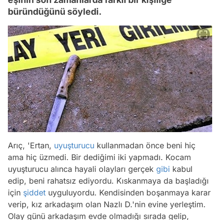
büründüğünü söyledi.
Arıç, 'Ertan,
uyuşturucu
kullanmadan önce beni hiç
ama hiç üzmedi. Bir dediğimi iki yapmadı. Kocam
uyuşturucu alınca hayali olayları gerçek
gibi
kabul
edip, beni rahatsız ediyordu. Kıskanmaya da başladığı
için
şiddet
uyguluyordu. Kendisinden boşanmaya karar
verip, kız arkadaşım olan Nazlı D.'nin evine yerleştim.
Olay günü arkadaşım evde olmadığı sırada gelip,