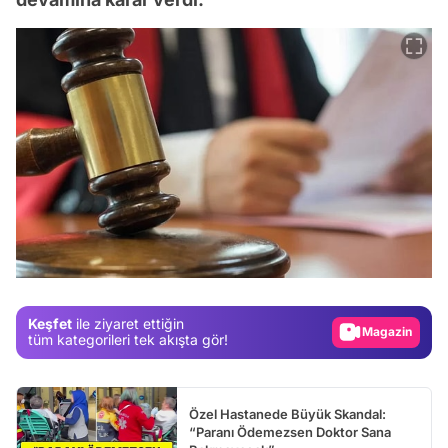
Video
Test
Gündem
Magazin
Keşfet
ile ziyaret ettiğin
Video
tüm kategorileri tek akışta gör!
Test
Özel Hastanede Büyük Skandal:
“Paranı Ödemezsen Doktor Sana