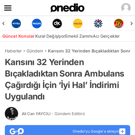
Güncel Konular
Kural Değişiyor
Emekli Zammı
Acı Gerçekler
Haberler
Gündem
Karısını 32 Yerinden Bıçakladıktan Sonra A
Karısını 32 Yerinden
Bıçakladıktan Sonra Ambulans
Çağırdığı İçin ‘İyi Hal’ İndirimi
Uygulandı
Ali Can YAYCILI
- Gündem Editörü
Onedio’yu Google'a ekleyin