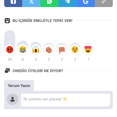
BU İÇERİĞE EMOJİYLE TEPKİ VER!
26
6
4
2
2
2
1
ONEDİO ÜYELERİ NE DİYOR?
Yorum Yazın