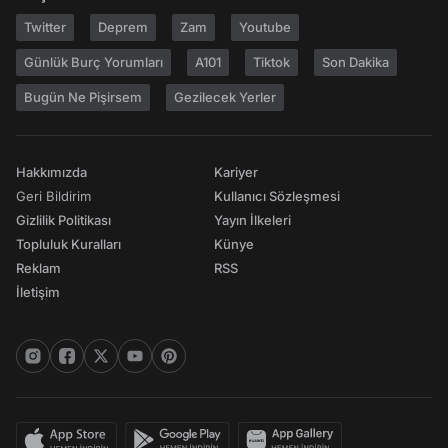
Twitter
Deprem
Zam
Youtube
Günlük Burç Yorumları
A101
Tiktok
Son Dakika
Bugün Ne Pişirsem
Gezilecek Yerler
Hakkımızda
Kariyer
Geri Bildirim
Kullanıcı Sözleşmesi
Gizlilik Politikası
Yayın İlkeleri
Topluluk Kuralları
Künye
Reklam
RSS
İletişim