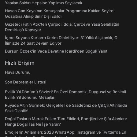
Yapılan Saldırı Hepsine Yapılmış Sayılacak
Hasan Can Kaya’nın Konuşanlar Programına Katılan Seyirci
Gözaltına Alınıp Sınır Dışı Edildi
Gazeteci Fatih Atik'ten Çarpıcı İddia: Çerçeve Yasa Selahattin
Demirtaş'ı Kapsıyor
İçme Suyuna Kur'an-ı Kerim Dinletiliyor: 31 Yıllık Alışkanlık, O
İlimizde 24 Saat Devam Ediyor
Dursun Özbek'in Veda Davetine Icardi'den Soğuk Yanıt
Hızlı Erişim
Hava Durumu
Son Depremler Listesi
Evlilik Yıl Dönümü Sözleri! En Özel Romantik, Duygusal ve Resimli
Evlilik Yıl dönümü Mesajları
Rüyada Altın Görmek: Gerçekler de Saadetiniz de Çil Çil Altınlarda
Saklı Olabilir!
Doğal Taşların Merak Edilen Tüm Etkileri, Enerjileri ve Şifa Alanları:
Hangi Doğal Taş Ne İşe Yarar?
Emojilerin Anlamları: 2023 WhatsApp, Instagram ve Twitter'da En