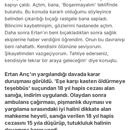
kapıyı çaldı. Açtım, bana, 'Boşanmayalım' teklifinde
bulundu. Bu konuda kararlı olduğumu söyleyince
belinden çıkardığı bıçağı rastgele bana sapladı.
Bilincimi kaybetmişim, gözlerimi hastanede açtım.
Daha sonra Ertan'ın beni bıçakladıktan sonra sağlık
ekiplerine haber verdiğini öğrendim. Onun bu davranışı
beni rahatlattı. Kendisini ölümüne seviyorum.
Şikayetimden vazgeçiyorum. Tahliye ederseniz,
kendisiyle tekrar bir araya geleceğim' diye konuştu.
Ertan Arıç'ın yargılandığı davada karar
duruşması görüldü. 'Eşe karşı kasten öldürmeye
teşebbüs' suçundan 18 yıl hapis cezası alan
sanığa, indirim uygulandı. Olaydan sonra
ambulans çağırması, pişmanlık duyması ve
yargılama sırasındaki iyi halini dikkate alan
mahkeme heyeti, sanığa verilen 18 yıl hapis
cezasını 15 yıla düşürüp, tutukluluk halinin
devamına karar verdi.