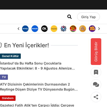
Giriş Yap
Görüş Bildir
En Yeni İçerikler!
Genel Kültür
İstanbul'da Bu Hafta Sonu Çocuklarla
Yapılacak Etkinlikler: 8 - 9 Ağustos Ailenize
Çok İyi Gelecek!
TV
ATV Dizisinin Çekimlerinin Durmasından 2
Reytinge Düşen Diziye TV Dünyasında Bugün
Yaşananlar
Gündem
Gazeteci Fatih Atik'ten Çarpıcı İddia: Çerçeve