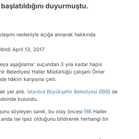
 başlatıldığını duyurmuştu.
şımı nedeniyle açığa alınarak hakkında
ulbld)
April 13, 2017
veya aşağılama' suçundan 3 yıla kadar hapis
r Belediyesi Haller Müdürlüğü çalışanı Ömer
e hâkim karşısına çıktı.
ak yer aldı.
İstanbul Büyükşehir Belediyesi
(
İBB
) de
alebinde bulundu.
ğunu söyleyen sanık, bu olay öncesi
İBB
Haller
u anda ise işsiz olduğunu bildirerek herhangi bir