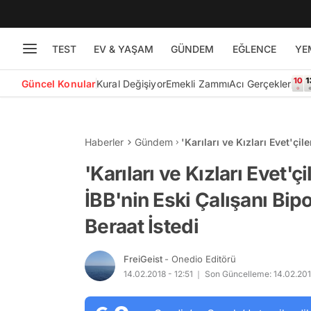
TEST
EV & YAŞAM
GÜNDEM
EĞLENCE
YE
Güncel Konular
Kural Değişiyor
Emekli Zammı
Acı Gerçekler
Haberler
Gündem
'Karıları ve Kızları Evet'çil
Olduğunu Söyledi ve Beraat
'Karıları ve Kızları Evet'ç
İBB'nin Eski Çalışanı Bip
Beraat İstedi
FreiGeist
- Onedio Editörü
14.02.2018 - 12:51
Son Güncelleme: 14.02.201