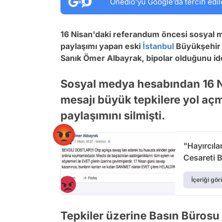
Onedio’yu Google’da tercih edil
16 Nisan'daki referandum öncesi sosyal med
paylaşımı yapan eski
İstanbul
Büyükşehir 
Sanık Ömer Albayrak, bipolar olduğunu iddi
Sosyal medya hesabından 16 N
mesajı büyük tepkilere yol açm
paylaşımını silmişti.
"Hayırcıla
Cesareti B
İçeriği gör
Tepkiler üzerine Basın Bürosu 