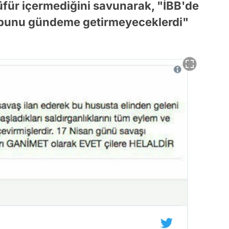
üfür içermediğini savunarak, "İBB'de
bunu gündeme getirmeyeceklerdi"