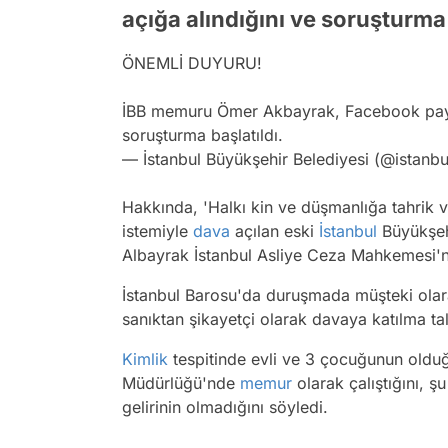
açığa alındığını ve soruşturma
ÖNEMLİ DUYURU!
İBB memuru Ömer Akbayrak, Facebook payla
soruşturma başlatıldı.
— İstanbul Büyükşehir Belediyesi (@istanb
Hakkında, 'Halkı kin ve düşmanlığa tahrik 
istemiyle
dava
açılan eski
İstanbul
Büyükşehi
Albayrak İstanbul Asliye Ceza Mahkemesi'nd
İstanbul Barosu'da duruşmada müşteki olar
sanıktan şikayetçi olarak davaya katılma t
Kimlik
tespitinde evli ve 3 çocuğunun oldu
Müdürlüğü'nde
memur
olarak çalıştığını, ş
gelirinin olmadığını söyledi.