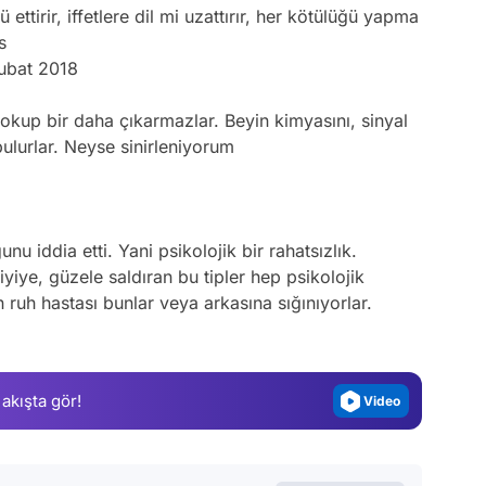
 ettirir, iffetlere dil mi uzattırır, her kötülüğü yapma
s
ubat 2018
sokup bir daha çıkarmazlar. Beyin kimyasını, sinyal
ulurlar. Neyse sinirleniyorum
u iddia etti. Yani psikolojik bir rahatsızlık.
Video
yiye, güzele saldıran bu tipler hep psikolojik
Test
n ruh hastası bunlar veya arkasına sığınıyorlar.
Gündem
Magazin
 akışta gör!
Video
Test