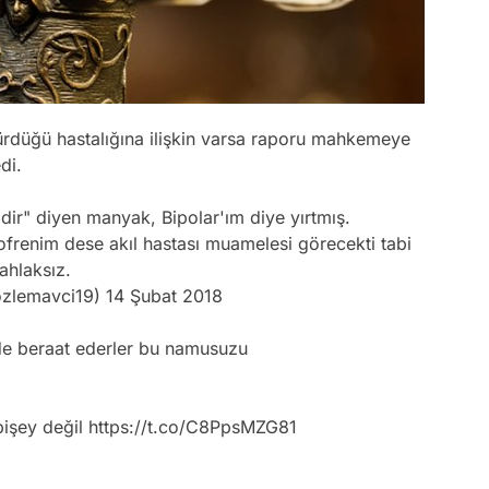
sürdüğü hastalığına ilişkin varsa raporu mahkemeye
di.
aldir" diyen manyak, Bipolar'ım diye yırtmış.
ofrenim dese akıl hastası muamelesi görecekti tabi
ahlaksız.
zlemavci19)
14 Şubat 2018
de beraat ederler bu namusuzu
bişey değil
https://t.co/C8PpsMZG81