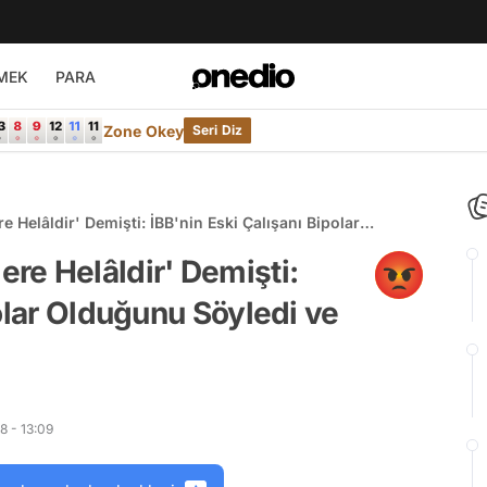
MEK
PARA
Zone Okey
Seri Diz
ere Helâldir' Demişti: İBB'nin Eski Çalışanı Bipolar
 İstedi
ilere Helâldir' Demişti:
olar Olduğunu Söyledi ve
8 - 13:09