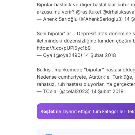
Bipolar hastalık ve diğer hastalıklar küfür mü
arzusu mu verir?
@rasittukel
@drhaluksava
— Ahenk Sarıoğlu (@AhenkSarioglu3)
14 Ş
Seni bipolar'lar... Depresif atak dönemine 
iletimindeki düzensizliğine tümden çözüm b
https://t.co/pUPl5yc1b9
— Oya (@oya2490)
14 Şubat 2018
Bu kişi, mahkemede "bipolar" hastası olduğun
Nedense cumhuriyete, Atatürk'e, Türklüğe, i
rahatsız, ruh hastası oluyorlar. Ya gerçekte
— TCelal (@celal2023)
14 Şubat 2018
Keşfet
ile ziyaret ettiğin
tüm kategorileri tek