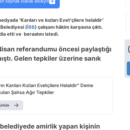
en kaynak olarak ekleyin
yada 'Karıları ve kızları Evet'çilere helaldir'
Belediyesi (
İBB
) çalışanı hâkim karşısına çıktı.
a etti ve beraatını istedi.
isan referandumu öncesi paylaştığı
ıştı. Gelen tepkiler üzerine sanık
rın Karıları Kızları Evetçilere Helaldir" Deme
ulan Şahsa Ağır Tepkiler
üntüle
belediyede amirlik yapan kişinin