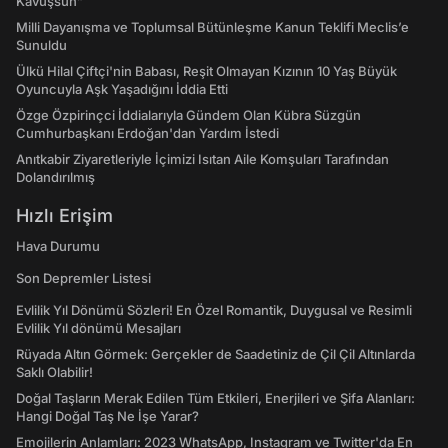
Kavuşsun”
Milli Dayanışma ve Toplumsal Bütünleşme Kanun Teklifi Meclis’e
Sunuldu
Ülkü Hilal Çiftçi'nin Babası, Reşit Olmayan Kızının 10 Yaş Büyük
Oyuncuyla Aşk Yaşadığını İddia Etti
Özge Özpirinçci İddialarıyla Gündem Olan Kübra Süzgün
Cumhurbaşkanı Erdoğan'dan Yardım İstedi
Anıtkabir Ziyaretleriyle İçimizi Isıtan Aile Komşuları Tarafından
Dolandırılmış
Hızlı Erişim
Hava Durumu
Son Depremler Listesi
Evlilik Yıl Dönümü Sözleri! En Özel Romantik, Duygusal ve Resimli
Evlilik Yıl dönümü Mesajları
Rüyada Altın Görmek: Gerçekler de Saadetiniz de Çil Çil Altınlarda
Saklı Olabilir!
Doğal Taşların Merak Edilen Tüm Etkileri, Enerjileri ve Şifa Alanları:
Hangi Doğal Taş Ne İşe Yarar?
Emojilerin Anlamları: 2023 WhatsApp, Instagram ve Twitter'da En