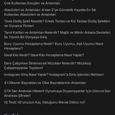
Çok Kullanılan Emojiler ve Anlamları
Atasözleri ve Anlamları: A'dan Z'ye Gündelik Hayatta En Sık
Kullanılan Atasözleri ve Anlamları
Tavla Diziliş Şekli Nasıldır? Erkek Tavlası ve Kız Tavlası Diziliş Şekilleri
ve Oynama Yönleri
Tarot Kartları ve Anlamları Nelerdir? Majör ve Minör Arkana Desteleri
İle Tılsımlı Bir Dünyaya Giriş
Burç Uyumu Hesaplama Nedir? Burç Uyumu, Aşk Uyumu Nasıl
Hesaplanır?
İdeal Kilo Nedir? İdeal Kilo Hesaplama Nasıl Yapılır?
Ders Çalışırken Dinlenecek Müzikler Nelerdir? Müziksiz
Çalışamayanlar Toplanın!
Instagram Giriş Nasıl Yapılır? Instagram'a Giriş İşlemleri Rehberi
41 Ülkenin Bayrakları ve Ülke Bayraklarının Anlamları
GTA San Andreas Hileleri! Oynamaya Doyamayanlar İçin Güncel San
Andreas Şifreleri
IQ Testi: IQ'unuzun Kaç Olduğunu Merak Ettiniz mi?