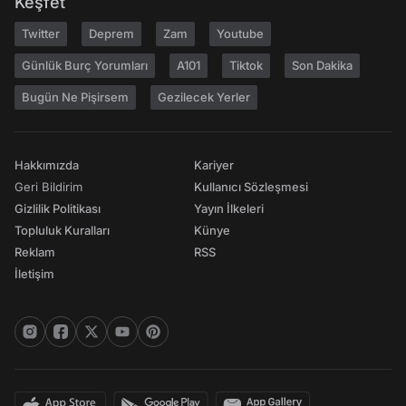
Keşfet
Twitter
Deprem
Zam
Youtube
Günlük Burç Yorumları
A101
Tiktok
Son Dakika
Bugün Ne Pişirsem
Gezilecek Yerler
Hakkımızda
Kariyer
Geri Bildirim
Kullanıcı Sözleşmesi
Gizlilik Politikası
Yayın İlkeleri
Topluluk Kuralları
Künye
Reklam
RSS
İletişim