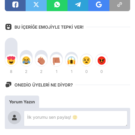
BU İÇERİĞE EMOJİYLE TEPKİ VER!
8
2
2
1
1
0
0
ONEDİO ÜYELERİ NE DİYOR?
Yorum Yazın