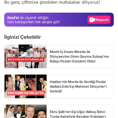
Bu genç çiftimize şimdiden mutluluklar diliyoruz!
Test
Gündem
Keşfet
ile ziyaret ettiğin
Magazin
tüm kategorileri tek akışta gör!
Video
İlginizi Çekebilir
Test
Mısırlı İş İnsanı Meedo ile
Dünyaevine Giren Şeyma Subaşı'nın
Balayı Pozları Gündem Oldu!
Hadise’nin Murda ile Verdiği Pozlar
Akıllara Eski Eşi Mehmet Dinçerler’i
Getirdi!
Ebru Şallı'nın Eşi Uğur Akkuş İkinci
Turda Aşiretiyle Beraber Erdoğan'ı