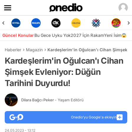
Güncel Konular
Bu Gece Uyku Yok
2027 İçin Rakam
Yeni İsim😱
Haberler
Magazin
Kardeşlerim'in Oğulcan'ı Cihan Şimşek E
Kardeşlerim'in Oğulcan'ı Cihan
Şimşek Evleniyor: Düğün
Tarihini Duyurdu!
Dilara Bağcı Peker
- Yaşam Editörü
Onedio’yu Google'a ekleyin
24.05.2023 - 13:12