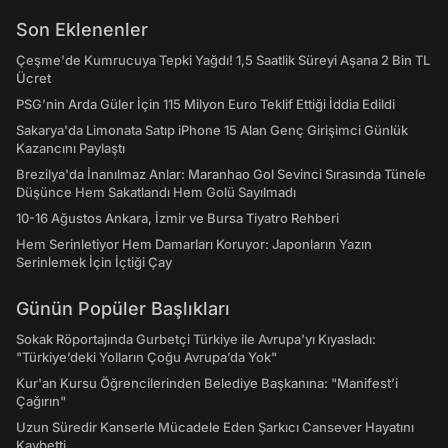
Son Eklenenler
Çeşme'de Kumrucuya Tepki Yağdı! 1,5 Saatlik Süreyi Aşana 2 Bin TL
Ücret
PSG’nin Arda Güler İçin 115 Milyon Euro Teklif Ettiği İddia Edildi
Sakarya'da Limonata Satıp iPhone 15 Alan Genç Girişimci Günlük
Kazancını Paylaştı
Brezilya'da İnanılmaz Anlar: Maranhao Gol Sevinci Sırasında Tünele
Düşünce Hem Sakatlandı Hem Golü Sayılmadı
10-16 Ağustos Ankara, İzmir ve Bursa Tiyatro Rehberi
Hem Serinletiyor Hem Damarları Koruyor: Japonların Yazın
Serinlemek İçin İçtiği Çay
Günün Popüler Başlıkları
Sokak Röportajında Gurbetçi Türkiye ile Avrupa'yı Kıyasladı:
"Türkiye’deki Yolların Çoğu Avrupa’da Yok"
Kur'an Kursu Öğrencilerinden Belediye Başkanına: "Manifest’i
Çağırın"
Uzun Süredir Kanserle Mücadele Eden Şarkıcı Cansever Hayatını
Kaybetti