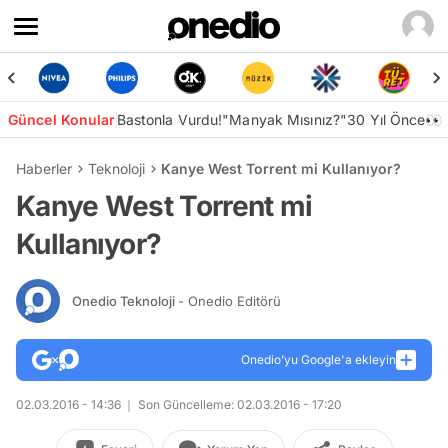
Güncel Konular
Bastonla Vurdu!
"Manyak Mısınız?"
30 Yıl Önce👀
Haberler
Teknoloji
Kanye West Torrent mi Kullanıyor?
Kanye West Torrent mi
Kullanıyor?
Onedio Teknoloji
- Onedio Editörü
Onedio’yu Google'a ekleyin
02.03.2016 - 14:36
Son Güncelleme: 02.03.2016 - 17:20