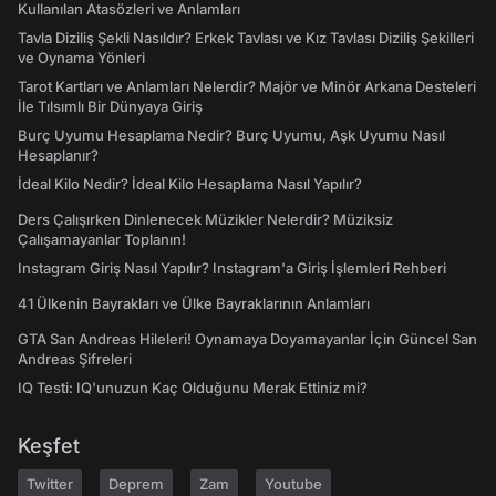
Kullanılan Atasözleri ve Anlamları
Tavla Diziliş Şekli Nasıldır? Erkek Tavlası ve Kız Tavlası Diziliş Şekilleri
ve Oynama Yönleri
Tarot Kartları ve Anlamları Nelerdir? Majör ve Minör Arkana Desteleri
İle Tılsımlı Bir Dünyaya Giriş
Burç Uyumu Hesaplama Nedir? Burç Uyumu, Aşk Uyumu Nasıl
Hesaplanır?
İdeal Kilo Nedir? İdeal Kilo Hesaplama Nasıl Yapılır?
Ders Çalışırken Dinlenecek Müzikler Nelerdir? Müziksiz
Çalışamayanlar Toplanın!
Instagram Giriş Nasıl Yapılır? Instagram'a Giriş İşlemleri Rehberi
41 Ülkenin Bayrakları ve Ülke Bayraklarının Anlamları
GTA San Andreas Hileleri! Oynamaya Doyamayanlar İçin Güncel San
Andreas Şifreleri
IQ Testi: IQ'unuzun Kaç Olduğunu Merak Ettiniz mi?
Keşfet
Twitter
Deprem
Zam
Youtube