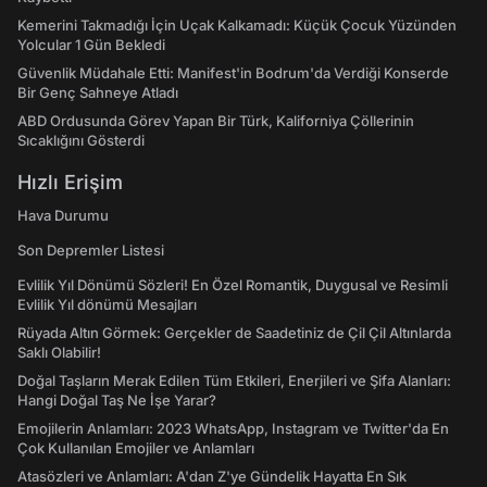
Kemerini Takmadığı İçin Uçak Kalkamadı: Küçük Çocuk Yüzünden
Yolcular 1 Gün Bekledi
Güvenlik Müdahale Etti: Manifest'in Bodrum'da Verdiği Konserde
Bir Genç Sahneye Atladı
ABD Ordusunda Görev Yapan Bir Türk, Kaliforniya Çöllerinin
Sıcaklığını Gösterdi
Hızlı Erişim
Hava Durumu
Son Depremler Listesi
Evlilik Yıl Dönümü Sözleri! En Özel Romantik, Duygusal ve Resimli
Evlilik Yıl dönümü Mesajları
Rüyada Altın Görmek: Gerçekler de Saadetiniz de Çil Çil Altınlarda
Saklı Olabilir!
Doğal Taşların Merak Edilen Tüm Etkileri, Enerjileri ve Şifa Alanları:
Hangi Doğal Taş Ne İşe Yarar?
Emojilerin Anlamları: 2023 WhatsApp, Instagram ve Twitter'da En
Çok Kullanılan Emojiler ve Anlamları
Atasözleri ve Anlamları: A'dan Z'ye Gündelik Hayatta En Sık