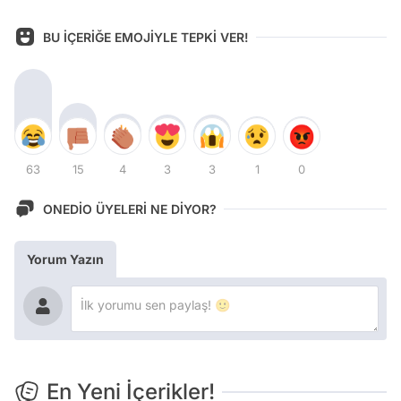
BU İÇERİĞE EMOJİYLE TEPKİ VER!
63
15
4
3
3
1
0
ONEDİO ÜYELERİ NE DİYOR?
Yorum Yazın
En Yeni İçerikler!