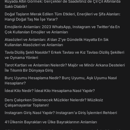
Rüyada Altın Görmek: Gerçekler de Saadetiniz de Çil Çil Altınlarda
Saklı Olabilir!
Doğal Taşların Merak Edilen Tüm Etkileri, Enerjileri ve Şifa Alanları:
Hangi Doğal Taş Ne İşe Yarar?
Emojilerin Anlamları: 2023 WhatsApp, Instagram ve Twitter'da En
Çok Kullanılan Emojiler ve Anlamları
Atasözleri ve Anlamları: A'dan Z'ye Gündelik Hayatta En Sık
Kullanılan Atasözleri ve Anlamları
Tavla Diziliş Şekli Nasıldır? Erkek Tavlası ve Kız Tavlası Diziliş Şekilleri
ve Oynama Yönleri
Tarot Kartları ve Anlamları Nelerdir? Majör ve Minör Arkana Desteleri
İle Tılsımlı Bir Dünyaya Giriş
Burç Uyumu Hesaplama Nedir? Burç Uyumu, Aşk Uyumu Nasıl
Hesaplanır?
İdeal Kilo Nedir? İdeal Kilo Hesaplama Nasıl Yapılır?
Ders Çalışırken Dinlenecek Müzikler Nelerdir? Müziksiz
Çalışamayanlar Toplanın!
Instagram Giriş Nasıl Yapılır? Instagram'a Giriş İşlemleri Rehberi
41 Ülkenin Bayrakları ve Ülke Bayraklarının Anlamları