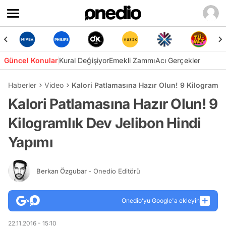
Güncel Konular
Kural Değişiyor
Emekli Zammı
Acı Gerçekler
Haberler
Video
Kalori Patlamasına Hazır Olun! 9 Kilogramlı
Kalori Patlamasına Hazır Olun! 9
Kilogramlık Dev Jelibon Hindi
Yapımı
Berkan Özgubar
- Onedio Editörü
Onedio’yu Google'a ekleyin
22.11.2016 - 15:10