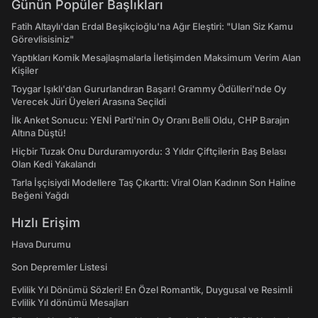
Günün Popüler Başlıkları
Fatih Altaylı'dan Erdal Beşikçioğlu'na Ağır Eleştiri: "Ulan Siz Kamu
Görevlisisiniz"
Yaptıkları Komik Mesajlaşmalarla İletişimden Maksimum Verim Alan
Kişiler
Toygar Işıklı'dan Gururlandıran Başarı! Grammy Ödülleri'nde Oy
Verecek Jüri Üyeleri Arasına Seçildi
İlk Anket Sonucu: YENİ Parti'nin Oy Oranı Belli Oldu, CHP Barajın
Altına Düştü!
Hiçbir Tuzak Onu Durduramıyordu: 3 Yıldır Çiftçilerin Baş Belası
Olan Kedi Yakalandı
Tarla İşçisiydi Modellere Taş Çıkarttı: Viral Olan Kadının Son Haline
Beğeni Yağdı
Hızlı Erişim
Hava Durumu
Son Depremler Listesi
Evlilik Yıl Dönümü Sözleri! En Özel Romantik, Duygusal ve Resimli
Evlilik Yıl dönümü Mesajları