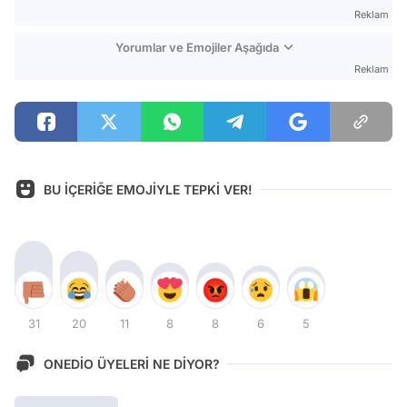
Reklam
Yorumlar ve Emojiler Aşağıda
Reklam
BU İÇERİĞE EMOJİYLE TEPKİ VER!
31
20
11
8
8
6
5
ONEDİO ÜYELERİ NE DİYOR?