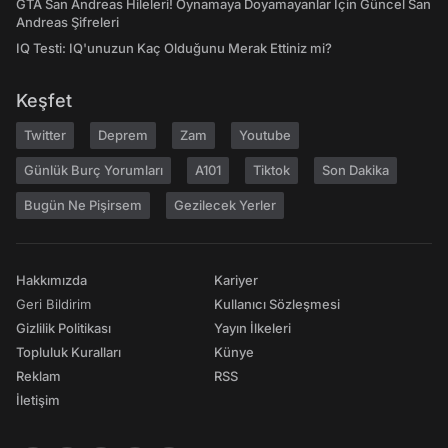
GTA San Andreas Hileleri! Oynamaya Doyamayanlar İçin Güncel San
Andreas Şifreleri
IQ Testi: IQ'unuzun Kaç Olduğunu Merak Ettiniz mi?
Keşfet
Twitter
Deprem
Zam
Youtube
Günlük Burç Yorumları
A101
Tiktok
Son Dakika
Bugün Ne Pişirsem
Gezilecek Yerler
Hakkımızda
Kariyer
Geri Bildirim
Kullanıcı Sözleşmesi
Gizlilik Politikası
Yayın İlkeleri
Topluluk Kuralları
Künye
Reklam
RSS
İletişim