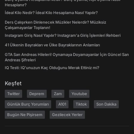
Hesaplanır?
İdeal Kilo Nedir? İdeal Kilo Hesaplama Nasıl Yapılır?
Ders Çalışırken Dinlenecek Müzikler Nelerdir? Müziksiz
Çalışamayanlar Toplanın!
Instagram Giriş Nasıl Yapılır? Instagram'a Giriş İşlemleri Rehberi
41 Ülkenin Bayrakları ve Ülke Bayraklarının Anlamları
GTA San Andreas Hileleri! Oynamaya Doyamayanlar İçin Güncel San
Andreas Şifreleri
IQ Testi: IQ'unuzun Kaç Olduğunu Merak Ettiniz mi?
Keşfet
Twitter
Deprem
Zam
Youtube
Günlük Burç Yorumları
A101
Tiktok
Son Dakika
Bugün Ne Pişirsem
Gezilecek Yerler