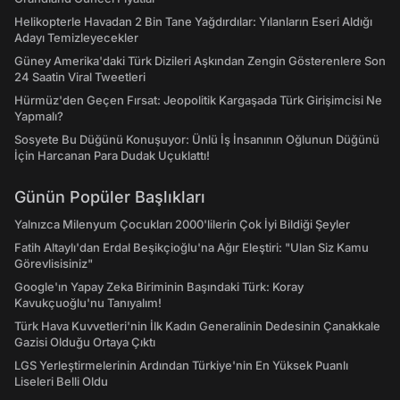
Helikopterle Havadan 2 Bin Tane Yağdırdılar: Yılanların Eseri Aldığı
Adayı Temizleyecekler
Güney Amerika'daki Türk Dizileri Aşkından Zengin Gösterenlere Son
24 Saatin Viral Tweetleri
Hürmüz'den Geçen Fırsat: Jeopolitik Kargaşada Türk Girişimcisi Ne
Yapmalı?
Sosyete Bu Düğünü Konuşuyor: Ünlü İş İnsanının Oğlunun Düğünü
İçin Harcanan Para Dudak Uçuklattı!
Günün Popüler Başlıkları
Yalnızca Milenyum Çocukları 2000'lilerin Çok İyi Bildiği Şeyler
Fatih Altaylı'dan Erdal Beşikçioğlu'na Ağır Eleştiri: "Ulan Siz Kamu
Görevlisisiniz"
Google'ın Yapay Zeka Biriminin Başındaki Türk: Koray
Kavukçuoğlu'nu Tanıyalım!
Türk Hava Kuvvetleri'nin İlk Kadın Generalinin Dedesinin Çanakkale
Gazisi Olduğu Ortaya Çıktı
LGS Yerleştirmelerinin Ardından Türkiye'nin En Yüksek Puanlı
Liseleri Belli Oldu