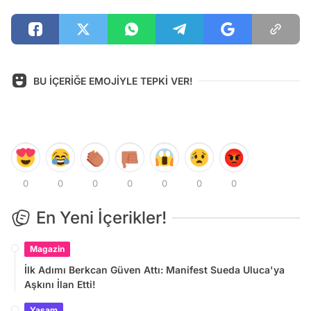
BU İÇERİĞE EMOJİYLE TEPKİ VER!
0
0
0
0
0
0
0
En Yeni İçerikler!
Magazin
İlk Adımı Berkcan Güven Attı: Manifest Sueda Uluca'ya
Aşkını İlan Etti!
Yaşam