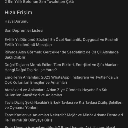
2 Bin Yıllık Betonun Sırrı Tuvaletten Çıktı
Hızlı Erişim
Hava Durumu
Son Depremler Listesi
Evlilik Yıl Dönümü Sözleri! En Özel Romantik, Duygusal ve Resimli
Evlilik Yıl dönümü Mesajları
Rüyada Altın Görmek: Gerçekler de Saadetiniz de Çil Çil Altınlarda
Saklı Olabilir!
Doğal Taşların Merak Edilen Tüm Etkileri, Enerjileri ve Şifa Alanları:
Hangi Doğal Taş Ne İşe Yarar?
Emojilerin Anlamları: 2023 WhatsApp, Instagram ve Twitter'da En
Çok Kullanılan Emojiler ve Anlamları
Atasözleri ve Anlamları: A'dan Z'ye Gündelik Hayatta En Sık
Kullanılan Atasözleri ve Anlamları
Tavla Diziliş Şekli Nasıldır? Erkek Tavlası ve Kız Tavlası Diziliş Şekilleri
ve Oynama Yönleri
Tarot Kartları ve Anlamları Nelerdir? Majör ve Minör Arkana Desteleri
İle Tılsımlı Bir Dünyaya Giriş
Burç Uyumu Hesaplama Nedir? Burç Uyumu, Aşk Uyumu Nasıl