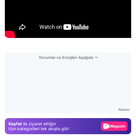
Yorumlar ve Emojiler Aşağıda
Video
Test
Reklam
Gündem
Magazin
Keşfet
ile ziyaret ettiğin
tüm kategorileri tek akışta gör!
Video