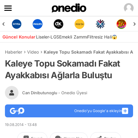
Güncel Konular
Liseler-LGS
Emekli Zammı
Filtresiz Hali😱
Haberler
Video
Kaleye Topu Sokamadı Fakat Ayakkabısı Ağla
Kaleye Topu Sokamadı Fakat
Ayakkabısı Ağlarla Buluştu
Can Dinibutunoglu
- Onedio Üyesi
Onedio’yu Google'a ekleyin
19.08.2014 - 13:48