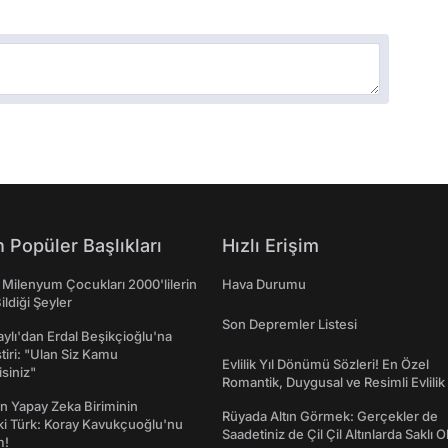
 Popüler Başlıkları
Hızlı Erişim
 Milenyum Çocukları 2000'lilerin
Hava Durumu
ildiği Şeyler
Son Depremler Listesi
taylı'dan Erdal Beşikçioğlu'na
ştiri: "Ulan Siz Kamu
Evlilik Yıl Dönümü Sözleri! En Özel
isiniz"
Romantik, Duygusal ve Resimli Evlilik 
dönümü Mesajları
n Yapay Zeka Biriminin
Rüyada Altın Görmek: Gerçekler de
ki Türk: Koray Kavukçuoğlu'nu
Saadetiniz de Çil Çil Altınlarda Saklı Ol
m!