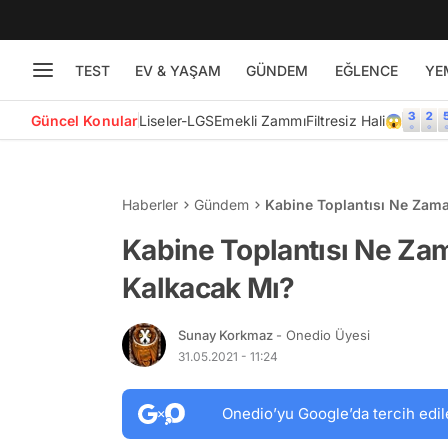
TEST
EV & YAŞAM
GÜNDEM
EĞLENCE
YE
Güncel Konular
Liseler-LGS
Emekli Zammı
Filtresiz Hali😱
Haberler
Gündem
Kabine Toplantısı Ne Zam
Kabine Toplantısı Ne Za
Kalkacak Mı?
Sunay Korkmaz
- Onedio Üyesi
31.05.2021 - 11:24
Onedio’yu Google’da tercih edil