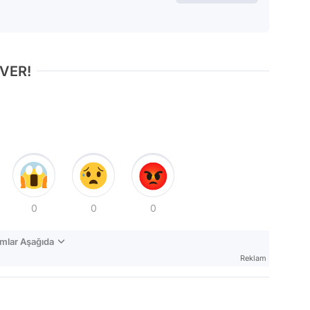
 VER!
0
0
0
mlar Aşağıda
Reklam