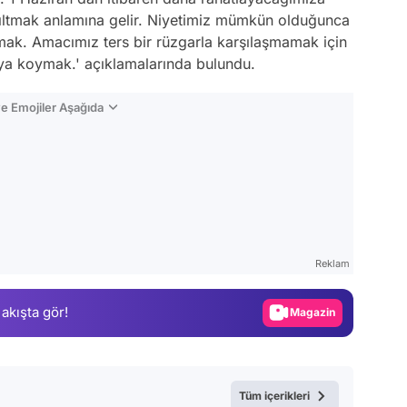
nıltmak anlamına gelir. Niyetimiz mümkün olduğunca
tmak. Amacımız ters bir rüzgarla karşılaşmamak için
aya koymak.' açıklamalarında bulundu.
e Emojiler Aşağıda
Video
Test
Reklam
Gündem
 akışta gör!
Magazin
Video
Test
Tüm içerikleri