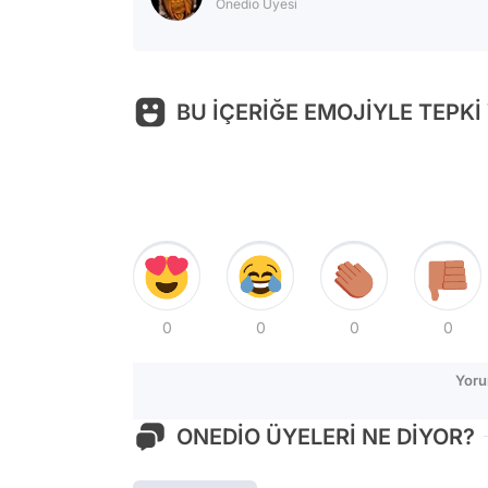
Onedio Üyesi
BU İÇERİĞE EMOJİYLE TEPKİ
0
0
0
0
Yoru
ONEDİO ÜYELERİ NE DİYOR?