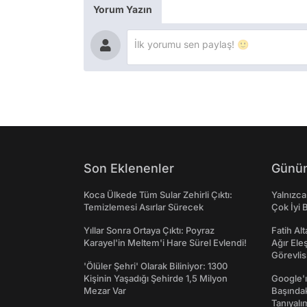
Yorum Yazın
Son Eklenenler
Günün
Koca Ülkede Tüm Sular Zehirli Çıktı:
Yalnızca
Temizlemesi Asırlar Sürecek
Çok İyi B
Yıllar Sonra Ortaya Çıktı: Poyraz
Fatih Al
Karayel'in Meltem'i Hare Sürel Evlendi!
Ağır Ele
Görevlis
'Ölüler Şehri' Olarak Biliniyor: 1300
Kişinin Yaşadığı Şehirde 1,5 Milyon
Google'ı
Mezar Var
Başında
Tanıyalı