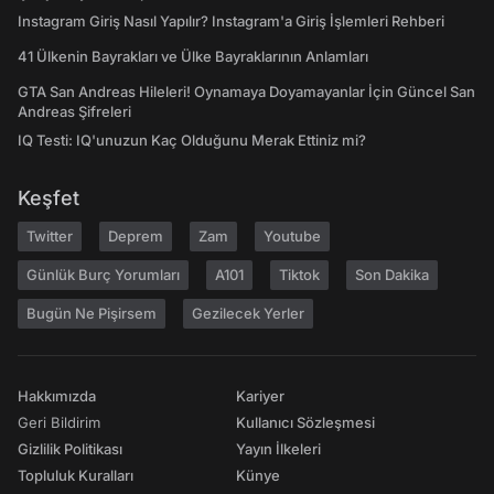
Instagram Giriş Nasıl Yapılır? Instagram'a Giriş İşlemleri Rehberi
41 Ülkenin Bayrakları ve Ülke Bayraklarının Anlamları
GTA San Andreas Hileleri! Oynamaya Doyamayanlar İçin Güncel San
Andreas Şifreleri
IQ Testi: IQ'unuzun Kaç Olduğunu Merak Ettiniz mi?
Keşfet
Twitter
Deprem
Zam
Youtube
Günlük Burç Yorumları
A101
Tiktok
Son Dakika
Bugün Ne Pişirsem
Gezilecek Yerler
Hakkımızda
Kariyer
Geri Bildirim
Kullanıcı Sözleşmesi
Gizlilik Politikası
Yayın İlkeleri
Topluluk Kuralları
Künye