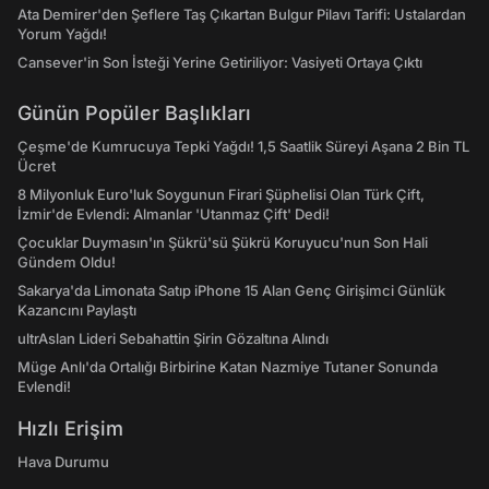
Ata Demirer'den Şeflere Taş Çıkartan Bulgur Pilavı Tarifi: Ustalardan
Yorum Yağdı!
Cansever'in Son İsteği Yerine Getiriliyor: Vasiyeti Ortaya Çıktı
Günün Popüler Başlıkları
Çeşme'de Kumrucuya Tepki Yağdı! 1,5 Saatlik Süreyi Aşana 2 Bin TL
Ücret
8 Milyonluk Euro'luk Soygunun Firari Şüphelisi Olan Türk Çift,
İzmir'de Evlendi: Almanlar 'Utanmaz Çift' Dedi!
Çocuklar Duymasın'ın Şükrü'sü Şükrü Koruyucu'nun Son Hali
Gündem Oldu!
Sakarya'da Limonata Satıp iPhone 15 Alan Genç Girişimci Günlük
Kazancını Paylaştı
ultrAslan Lideri Sebahattin Şirin Gözaltına Alındı
Müge Anlı'da Ortalığı Birbirine Katan Nazmiye Tutaner Sonunda
Evlendi!
Hızlı Erişim
Hava Durumu