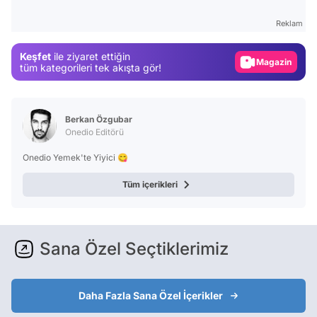
Test
Reklam
Gündem
Keşfet
ile ziyaret ettiğin
Magazin
tüm kategorileri tek akışta gör!
Video
Test
Berkan Özgubar
Onedio Editörü
Onedio Yemek'te Yiyici 😋
Tüm içerikleri
Sana Özel Seçtiklerimiz
Daha Fazla Sana Özel İçerikler