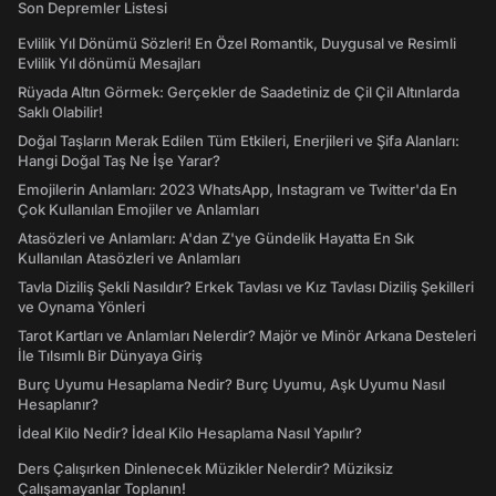
Son Depremler Listesi
Evlilik Yıl Dönümü Sözleri! En Özel Romantik, Duygusal ve Resimli
Evlilik Yıl dönümü Mesajları
Rüyada Altın Görmek: Gerçekler de Saadetiniz de Çil Çil Altınlarda
Saklı Olabilir!
Doğal Taşların Merak Edilen Tüm Etkileri, Enerjileri ve Şifa Alanları:
Hangi Doğal Taş Ne İşe Yarar?
Emojilerin Anlamları: 2023 WhatsApp, Instagram ve Twitter'da En
Çok Kullanılan Emojiler ve Anlamları
Atasözleri ve Anlamları: A'dan Z'ye Gündelik Hayatta En Sık
Kullanılan Atasözleri ve Anlamları
Tavla Diziliş Şekli Nasıldır? Erkek Tavlası ve Kız Tavlası Diziliş Şekilleri
ve Oynama Yönleri
Tarot Kartları ve Anlamları Nelerdir? Majör ve Minör Arkana Desteleri
İle Tılsımlı Bir Dünyaya Giriş
Burç Uyumu Hesaplama Nedir? Burç Uyumu, Aşk Uyumu Nasıl
Hesaplanır?
İdeal Kilo Nedir? İdeal Kilo Hesaplama Nasıl Yapılır?
Ders Çalışırken Dinlenecek Müzikler Nelerdir? Müziksiz
Çalışamayanlar Toplanın!