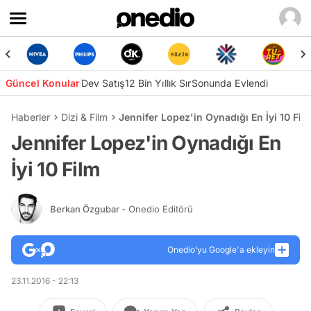
Güncel Konular
Dev Satış
12 Bin Yıllık Sır
Sonunda Evlendi
Haberler
Dizi & Film
Jennifer Lopez'in Oynadığı En İyi 10 Fil
Jennifer Lopez'in Oynadığı En
İyi 10 Film
Berkan Özgubar
- Onedio Editörü
Onedio’yu Google'a ekleyin
23.11.2016 - 22:13