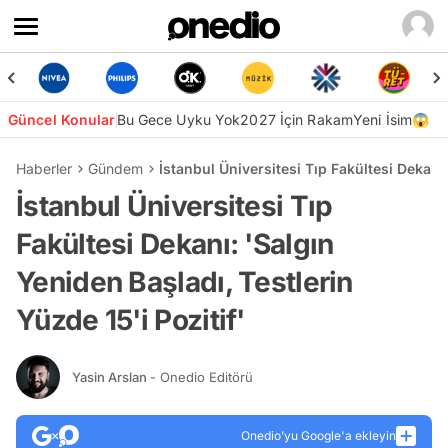
Güncel Konular
Bu Gece Uyku Yok
2027 İçin Rakam
Yeni İsim😱
Haberler
Gündem
İstanbul Üniversitesi Tıp Fakültesi Dekanı:
İstanbul Üniversitesi Tıp
Fakültesi Dekanı: 'Salgın
Yeniden Başladı, Testlerin
Yüzde 15'i Pozitif'
Yasin Arslan
- Onedio Editörü
Onedio’yu Google'a ekleyin