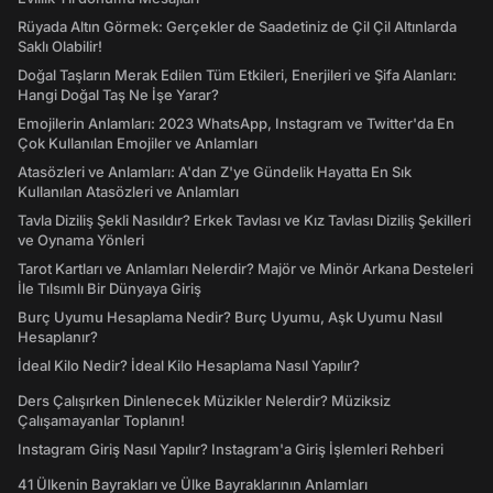
Rüyada Altın Görmek: Gerçekler de Saadetiniz de Çil Çil Altınlarda
Saklı Olabilir!
Doğal Taşların Merak Edilen Tüm Etkileri, Enerjileri ve Şifa Alanları:
Hangi Doğal Taş Ne İşe Yarar?
Emojilerin Anlamları: 2023 WhatsApp, Instagram ve Twitter'da En
Çok Kullanılan Emojiler ve Anlamları
Atasözleri ve Anlamları: A'dan Z'ye Gündelik Hayatta En Sık
Kullanılan Atasözleri ve Anlamları
Tavla Diziliş Şekli Nasıldır? Erkek Tavlası ve Kız Tavlası Diziliş Şekilleri
ve Oynama Yönleri
Tarot Kartları ve Anlamları Nelerdir? Majör ve Minör Arkana Desteleri
İle Tılsımlı Bir Dünyaya Giriş
Burç Uyumu Hesaplama Nedir? Burç Uyumu, Aşk Uyumu Nasıl
Hesaplanır?
İdeal Kilo Nedir? İdeal Kilo Hesaplama Nasıl Yapılır?
Ders Çalışırken Dinlenecek Müzikler Nelerdir? Müziksiz
Çalışamayanlar Toplanın!
Instagram Giriş Nasıl Yapılır? Instagram'a Giriş İşlemleri Rehberi
41 Ülkenin Bayrakları ve Ülke Bayraklarının Anlamları