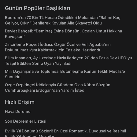
Günün Popüler Başlıkları
Bodrum’da 70 Bin TL Hesap Ödedikleri Mekandan “Rahmi Koç
Geliyor, Çıkın” Denilerek Kovulan Aile Şikayetçi Oldu
Devlet Bahçeli: “Demirtaş Evine Dönsün, Öcalan Umut Hakkına
Kavuşsun”
Zincirleme Rüşvet İddiası: Özgür Özel ve Veli Ağbaba’nın
Dokunulmazlığını Kaldırmak İçin Fezleke Hazırlandı
Bilim İnsanları, Ay Üzerinde Hızla İlerleyen 20'den Fazla Dev UFO'yu
Tespit Ettikten Sonra Uyarı Yayınladı
Milli Dayanışma ve Toplumsal Bütünleşme Kanun Teklifi Meclis’e
Sunuldu
Özge Özpirinçci İddialarıyla Gündem Olan Kübra Süzgün
Cumhurbaşkanı Erdoğan'dan Yardım İstedi
Hızlı Erişim
Hava Durumu
Son Depremler Listesi
Evlilik Yıl Dönümü Sözleri! En Özel Romantik, Duygusal ve Resimli
Evlilik Yıl dönümü Mesajları