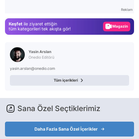
Test
Reklam
Gündem
Keşfet
ile ziyaret ettiğin
Magazin
tüm kategorileri tek akışta gör!
Video
Test
Yasin Arslan
Onedio Editörü
yasin.arslan@onedio.com
Tüm içerikleri
Sana Özel Seçtiklerimiz
Daha Fazla Sana Özel İçerikler