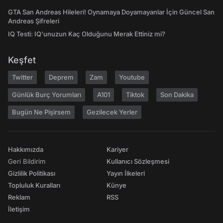
GTA San Andreas Hileleri! Oynamaya Doyamayanlar İçin Güncel San
Andreas Şifreleri
IQ Testi: IQ'unuzun Kaç Olduğunu Merak Ettiniz mi?
Keşfet
Twitter
Deprem
Zam
Youtube
Günlük Burç Yorumları
A101
Tiktok
Son Dakika
Bugün Ne Pişirsem
Gezilecek Yerler
Hakkımızda
Kariyer
Geri Bildirim
Kullanıcı Sözleşmesi
Gizlilik Politikası
Yayın İlkeleri
Topluluk Kuralları
Künye
Reklam
RSS
İletişim