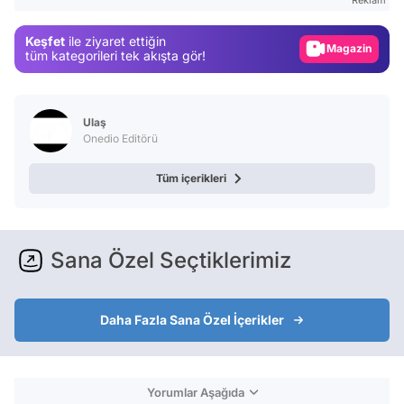
Magazin
Keşfet
ile ziyaret ettiğin
Video
tüm kategorileri tek akışta gör!
Test
Ulaş
Onedio Editörü
Tüm içerikleri
Sana Özel Seçtiklerimiz
Daha Fazla Sana Özel İçerikler
Yorumlar Aşağıda