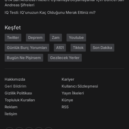
Andreas Şifreleri
IQ Testi: IQ'unuzun Kaç Olduğunu Merak Ettiniz mi?
Keşfet
Twitter
Deprem
Zam
Youtube
Günlük Burç Yorumları
A101
Tiktok
Son Dakika
Bugün Ne Pişirsem
Gezilecek Yerler
Hakkımızda
Kariyer
Geri Bildirim
Kullanıcı Sözleşmesi
Gizlilik Politikası
Yayın İlkeleri
Topluluk Kuralları
Künye
Reklam
RSS
İletişim