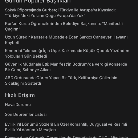
Günün Popüler Başlıkları
Sokak Röportajında Gurbetçi Türkiye ile Avrupa'yı Kıyasladı:
"Türkiye’deki Yolların Çoğu Avrupa’da Yok"
Kur'an Kursu Öğrencilerinden Belediye Başkanına: "Manifest’i
Çağırın"
Uzun Süredir Kanserle Mücadele Eden Şarkıcı Cansever Hayatını
Kaybetti
Kemerini Takmadığı İçin Uçak Kalkamadı: Küçük Çocuk Yüzünden
Yolcular 1 Gün Bekledi
Güvenlik Müdahale Etti: Manifest'in Bodrum'da Verdiği Konserde
Bir Genç Sahneye Atladı
ABD Ordusunda Görev Yapan Bir Türk, Kaliforniya Çöllerinin
Sıcaklığını Gösterdi
Hızlı Erişim
Hava Durumu
Son Depremler Listesi
Evlilik Yıl Dönümü Sözleri! En Özel Romantik, Duygusal ve Resimli
Evlilik Yıl dönümü Mesajları
Rüyada Altın Görmek: Gerçekler de Saadetiniz de Çil Çil Altınlarda