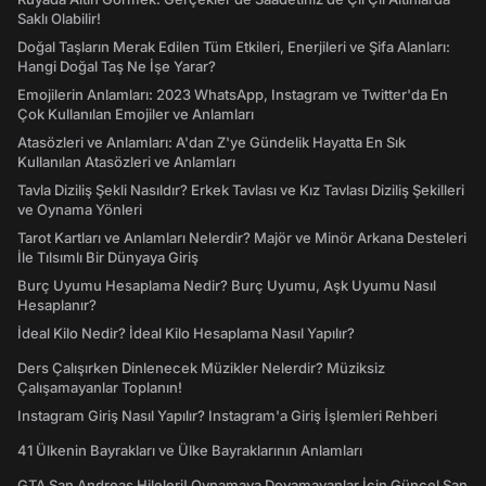
Saklı Olabilir!
Doğal Taşların Merak Edilen Tüm Etkileri, Enerjileri ve Şifa Alanları:
Hangi Doğal Taş Ne İşe Yarar?
Emojilerin Anlamları: 2023 WhatsApp, Instagram ve Twitter'da En
Çok Kullanılan Emojiler ve Anlamları
Atasözleri ve Anlamları: A'dan Z'ye Gündelik Hayatta En Sık
Kullanılan Atasözleri ve Anlamları
Tavla Diziliş Şekli Nasıldır? Erkek Tavlası ve Kız Tavlası Diziliş Şekilleri
ve Oynama Yönleri
Tarot Kartları ve Anlamları Nelerdir? Majör ve Minör Arkana Desteleri
İle Tılsımlı Bir Dünyaya Giriş
Burç Uyumu Hesaplama Nedir? Burç Uyumu, Aşk Uyumu Nasıl
Hesaplanır?
İdeal Kilo Nedir? İdeal Kilo Hesaplama Nasıl Yapılır?
Ders Çalışırken Dinlenecek Müzikler Nelerdir? Müziksiz
Çalışamayanlar Toplanın!
Instagram Giriş Nasıl Yapılır? Instagram'a Giriş İşlemleri Rehberi
41 Ülkenin Bayrakları ve Ülke Bayraklarının Anlamları
GTA San Andreas Hileleri! Oynamaya Doyamayanlar İçin Güncel San