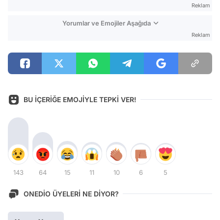
Reklam
Yorumlar ve Emojiler Aşağıda
Reklam
BU İÇERİĞE EMOJİYLE TEPKİ VER!
143
64
15
11
10
6
5
ONEDİO ÜYELERİ NE DİYOR?