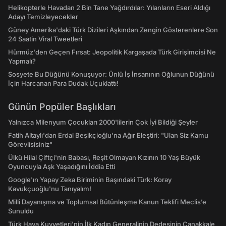
Helikopterle Havadan 2 Bin Tane Yağdırdılar: Yılanların Eseri Aldığı
Adayı Temizleyecekler
Güney Amerika'daki Türk Dizileri Aşkından Zengin Gösterenlere Son
24 Saatin Viral Tweetleri
Hürmüz'den Geçen Fırsat: Jeopolitik Kargaşada Türk Girişimcisi Ne
Yapmalı?
Sosyete Bu Düğünü Konuşuyor: Ünlü İş İnsanının Oğlunun Düğünü
İçin Harcanan Para Dudak Uçuklattı!
Günün Popüler Başlıkları
Yalnızca Milenyum Çocukları 2000'lilerin Çok İyi Bildiği Şeyler
Fatih Altaylı'dan Erdal Beşikçioğlu'na Ağır Eleştiri: "Ulan Siz Kamu
Görevlisisiniz"
Ülkü Hilal Çiftçi'nin Babası, Reşit Olmayan Kızının 10 Yaş Büyük
Oyuncuyla Aşk Yaşadığını İddia Etti
Google'ın Yapay Zeka Biriminin Başındaki Türk: Koray
Kavukçuoğlu'nu Tanıyalım!
Milli Dayanışma ve Toplumsal Bütünleşme Kanun Teklifi Meclis’e
Sunuldu
Türk Hava Kuvvetleri'nin İlk Kadın Generalinin Dedesinin Çanakkale