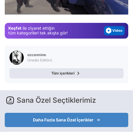
Test
/
Gündem
Magazin
Keşfet
ile ziyaret ettiğin
Video
tüm kategorileri tek akışta gör!
Test
ozcanmine
Onedio Editörü
Tüm içerikleri
Sana Özel Seçtiklerimiz
Daha Fazla Sana Özel İçerikler