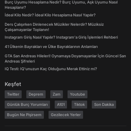
Burç Uyumu Hesaplama Nedir? Burç Uyumu, Aşk Uyumu Nasıl
Hesaplanır?
İdeal Kilo Nedir? İdeal Kilo Hesaplama Nasıl Yapılır?
Ders Çalışırken Dinlenecek Müzikler Nelerdir? Müziksiz
Çalışamayanlar Toplanın!
Instagram Giriş Nasıl Yapılır? Instagram'a Giriş İşlemleri Rehberi
41 Ülkenin Bayrakları ve Ülke Bayraklarının Anlamları
GTA San Andreas Hileleri! Oynamaya Doyamayanlar İçin Güncel San
Andreas Şifreleri
IQ Testi: IQ'unuzun Kaç Olduğunu Merak Ettiniz mi?
Keşfet
Twitter
Deprem
Zam
Youtube
Günlük Burç Yorumları
A101
Tiktok
Son Dakika
Bugün Ne Pişirsem
Gezilecek Yerler