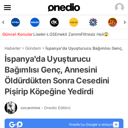
Güncel Konular
Liseler-LGS
Emekli Zammı
Filtresiz Hali😱
Haberler
Gündem
İspanya'da Uyuşturucu Bağımlısı Genç, An
İspanya'da Uyuşturucu
Bağımlısı Genç, Annesini
Öldürdükten Sonra Cesedini
Pişirip Köpeğine Yedirdi
ozcanmine
- Onedio Editörü
Onedio’yu Google'a ekleyin