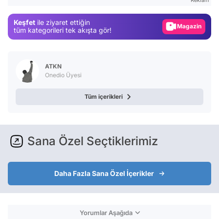
Gündem
Keşfet
ile ziyaret ettiğin
Magazin
tüm kategorileri tek akışta gör!
Video
Test
ATKN
Onedio Üyesi
Tüm içerikleri
Sana Özel Seçtiklerimiz
Daha Fazla Sana Özel İçerikler
Yorumlar Aşağıda