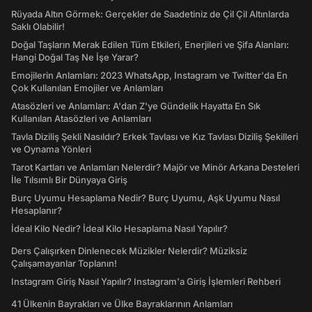
Rüyada Altın Görmek: Gerçekler de Saadetiniz de Çil Çil Altınlarda
Saklı Olabilir!
Doğal Taşların Merak Edilen Tüm Etkileri, Enerjileri ve Şifa Alanları:
Hangi Doğal Taş Ne İşe Yarar?
Emojilerin Anlamları: 2023 WhatsApp, Instagram ve Twitter'da En
Çok Kullanılan Emojiler ve Anlamları
Atasözleri ve Anlamları: A'dan Z'ye Gündelik Hayatta En Sık
Kullanılan Atasözleri ve Anlamları
Tavla Diziliş Şekli Nasıldır? Erkek Tavlası ve Kız Tavlası Diziliş Şekilleri
ve Oynama Yönleri
Tarot Kartları ve Anlamları Nelerdir? Majör ve Minör Arkana Desteleri
İle Tılsımlı Bir Dünyaya Giriş
Burç Uyumu Hesaplama Nedir? Burç Uyumu, Aşk Uyumu Nasıl
Hesaplanır?
İdeal Kilo Nedir? İdeal Kilo Hesaplama Nasıl Yapılır?
Ders Çalışırken Dinlenecek Müzikler Nelerdir? Müziksiz
Çalışamayanlar Toplanın!
Instagram Giriş Nasıl Yapılır? Instagram'a Giriş İşlemleri Rehberi
41 Ülkenin Bayrakları ve Ülke Bayraklarının Anlamları