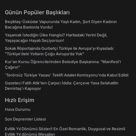
Günün Popüler Başlıkları
Beşiktaş-Üsküdar Vapurunda Yaşlı Kadın, Şort Giyen Kadının
Bacağına Bastonla Vurdu!
Yaşamak İstediğin Ülke Hangisi? Haritadaki Yerini Değil,
Yaşayacağın Hayatı Seçiyorsun!
Sokak Röportajında Gurbetçi Türkiye ile Avrupa'yı Kıyasladı:
"Türkiye’deki Yolların Çoğu Avrupa’da Yok"
Kur'an Kursu Öğrencilerinden Belediye Başkanına: "Manifest’i
Çağırın"
‘Terörsüz Türkiye Yasası’ Teklifi Adalet Komisyonu'nda Kabul Edildi
Gazeteci Fatih Atik'ten Çarpıcı İddia: Çerçeve Yasa Selahattin
Demirtaş'ı Kapsıyor
Hızlı Erişim
Hava Durumu
Son Depremler Listesi
Evlilik Yıl Dönümü Sözleri! En Özel Romantik, Duygusal ve Resimli
Evlilik Yıl dönümü Mesajları