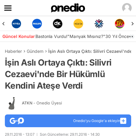
Güncel Konular
Bastonla Vurdu!
"Manyak Mısınız?"
30 Yıl Önce👀
Haberler
Gündem
İşin Aslı Ortaya Çıktı: Silivri Cezaevi'nde
İşin Aslı Ortaya Çıktı: Silivri
Cezaevi'nde Bir Hükümlü
Kendini Ateşe Verdi
ATKN
- Onedio Üyesi
Onedio’yu Google'a ekleyin
29.11.2016 - 13:07
Son Güncelleme: 29.11.2016 - 14:30