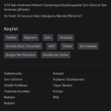
GTA San Andreas Hileleri! Oynamaya Doyamayanlar İçin Güncel San
Andreas Şifreleri
IQ Testi: IQ'unuzun Kaç Olduğunu Merak Ettiniz mi?
Keşfet
Twitter
Deprem
Zam
Youtube
Günlük Burç Yorumları
A101
Tiktok
Son Dakika
Bugün Ne Pişirsem
Gezilecek Yerler
Hakkımızda
Kariyer
Geri Bildirim
Kullanıcı Sözleşmesi
Gizlilik Politikası
Yayın İlkeleri
Topluluk Kuralları
Künye
Reklam
RSS
İletişim