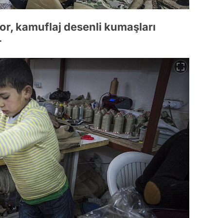
or, kamuflaj desenli kumaşları
r