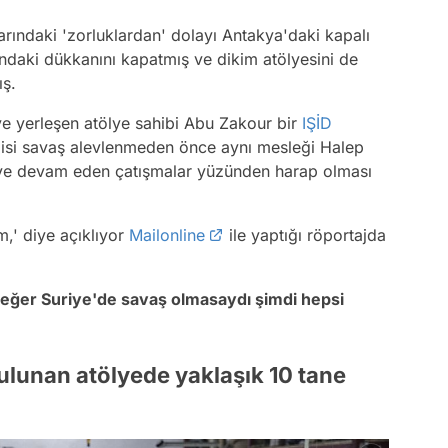
arındaki 'zorluklardan' dolayı Antakya'daki kapalı
zındaki dükkanını kapatmış ve dikim atölyesini de
ış.
'ye yerleşen atölye sahibi Abu Zakour bir
IŞİD
disi savaş alevlenmeden önce aynı mesleği Halep
 ve devam eden çatışmalar yüzünden harap olması
,' diye açıklıyor
Mailonline
ile yaptığı röportajda
r, eğer Suriye'de savaş olmasaydı şimdi hepsi
ulunan atölyede yaklaşık 10 tane