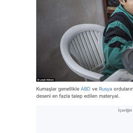
Kumaşlar genellikle
ABD
ve
Rusya
orduların
deseni en fazla talep edilen materyal.
İçeriği