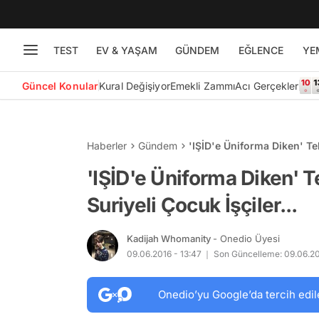
TEST
EV & YAŞAM
GÜNDEM
EĞLENCE
YE
Güncel Konular
Kural Değişiyor
Emekli Zammı
Acı Gerçekler
Haberler
Gündem
'IŞİD'e Üniforma Diken' Teks
'IŞİD'e Üniforma Diken' Te
Suriyeli Çocuk İşçiler...
Kadijah Whomanity
- Onedio Üyesi
09.06.2016 - 13:47
Son Güncelleme: 09.06.201
Onedio’yu Google’da tercih edil