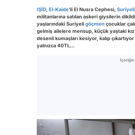
IŞİD
,
El-Kaide
'li El Nusra Cephesi,
Suriyeli
militanlarına satılan askeri giysilerin dikil
yaşlarındaki Suriyeli
göçmen
çocuklar çal
gelmiş ailelere mensup, küçük yaştaki kız 
desenli kumaşları kesiyor, kalıp çıkartıyor 
yalnızca 40TL...
İçeriği