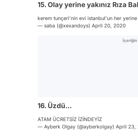
15. Olay yerine yakınız Rıza Ba
kerem tunçeri'nin evi istanbul'un her yeri
— saba (@xexandoys)
April 20, 2020
İçeriği
16. Üzdü...
ATAM ÜCRETSİZ İZİNDEYİZ
— Ayberk Olgay (@ayberkolgay)
April 23,