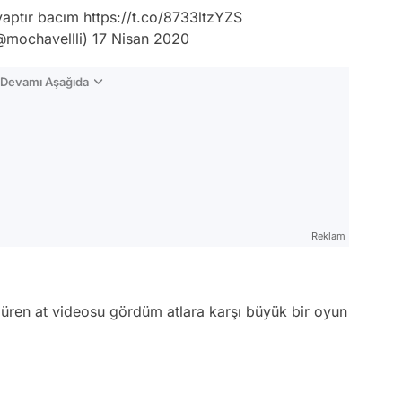
yaptır bacım
https://t.co/8733ltzYZS
@mochavellli)
17 Nisan 2020
n Devamı Aşağıda
Reklam
düren at videosu gördüm atlara karşı büyük bir oyun