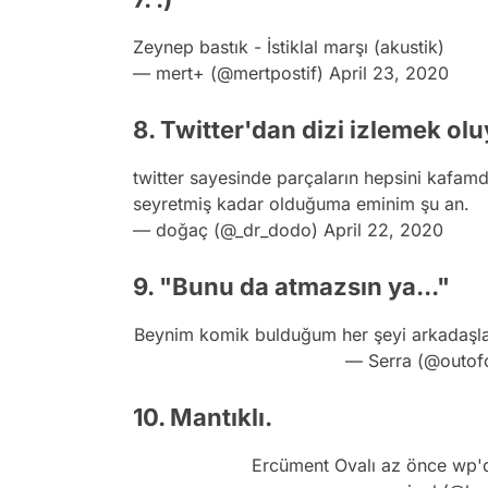
Zeynep bastık - İstiklal marşı (akustik)
— mert+ (@mertpostif)
April 23, 2020
8. Twitter'dan dizi izlemek ol
twitter sayesinde parçaların hepsini kafa
seyretmiş kadar olduğuma eminim şu an.
— doğaç (@_dr_dodo)
April 22, 2020
9. "Bunu da atmazsın ya..."
Beynim komik bulduğum her şeyi arkadaşl
— Serra (@outof
10. Mantıklı.
Ercüment Ovalı az önce wp'd