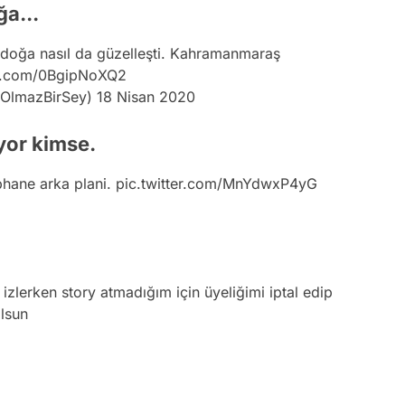
a...
 doğa nasıl da güzelleşti. Kahramanmaraş
er.com/0BgipNoXQ2
OlmazBirSey)
18 Nisan 2020
yor kimse.
uphane arka plani.
pic.twitter.com/MnYdwxP4yG
 izlerken story atmadığım için üyeliğimi iptal edip
lsun