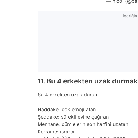
— nicol (@b
İçeriği
11. Bu 4 erkekten uzak durmak 
Şu 4 erkekten uzak durun
Haddake: çok emoji atan
Şeddake: sürekli evine çağıran
Mennane: cümlelerin son harfini uzatan
Kerrame: ısrarcı