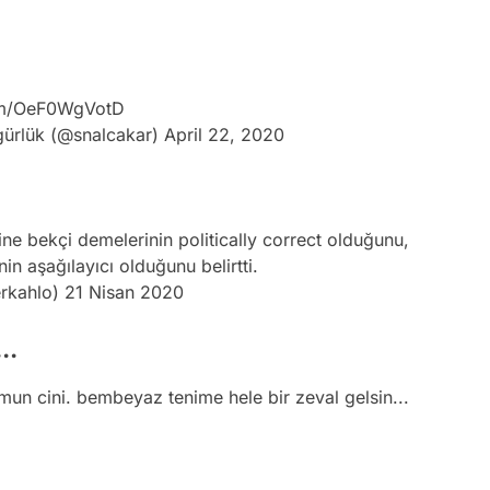
com/OeF0WgVotD
ürlük (@snalcakar)
April 22, 2020
ine bekçi demelerinin politically correct olduğunu,
in aşağılayıcı olduğunu belirtti.
erkahlo)
21 Nisan 2020
..
n cini. bembeyaz tenime hele bir zeval gelsin...