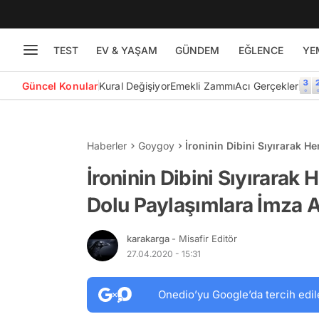
TEST
EV & YAŞAM
GÜNDEM
EĞLENCE
YE
Güncel Konular
Kural Değişiyor
Emekli Zammı
Acı Gerçekler
Haberler
Goygoy
İroninin Dibini Sıyırarak 
19 Kişi
İroninin Dibini Sıyırara
Dolu Paylaşımlara İmza A
karakarga
- Misafir Editör
27.04.2020 - 15:31
Onedio’yu Google’da tercih edil