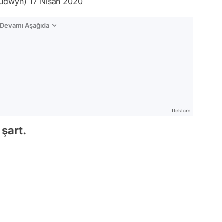
audwyn)
17 Nisan 2020
n Devamı Aşağıda
Reklam
şart.