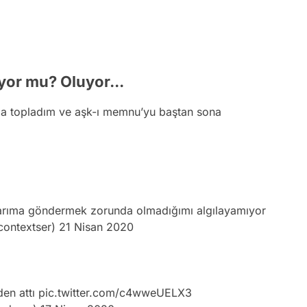
uyor mu? Oluyor...
mda topladım ve aşk-ı memnu’yu baştan sona
arıma göndermek zorunda olmadığımı algılayamıyor
contextser)
21 Nisan 2020
en attı
pic.twitter.com/c4wweUELX3