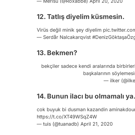
— Merisü (@Roxabbe)
April 20, 2020
12. Tatlış diyelim küsmesin.
Virüs değil minik şey diyelim
pic.twitter.
— Serdår Nalcakarqvist #DenizGöktaşaÖzg
13. Bekmen?
bekçiler sadece kendi aralarında birbirler
başkalarının söylemesin
— ilker (@ilk
14. Bunun ilacı bu olmamalı ya.
cok buyuk bi dusman kazandin aminakdoumu
https://t.co/XT49WSqZ4W
— tuis (@tuanadb)
April 21, 2020