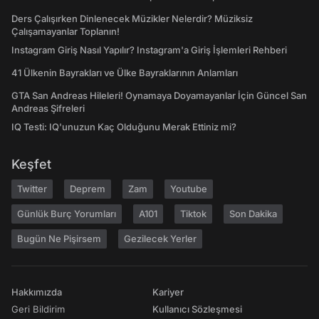
Ders Çalışırken Dinlenecek Müzikler Nelerdir? Müziksiz
Çalışamayanlar Toplanın!
Instagram Giriş Nasıl Yapılır? Instagram'a Giriş İşlemleri Rehberi
41 Ülkenin Bayrakları ve Ülke Bayraklarının Anlamları
GTA San Andreas Hileleri! Oynamaya Doyamayanlar İçin Güncel San
Andreas Şifreleri
IQ Testi: IQ'unuzun Kaç Olduğunu Merak Ettiniz mi?
Keşfet
Twitter
Deprem
Zam
Youtube
Günlük Burç Yorumları
A101
Tiktok
Son Dakika
Bugün Ne Pişirsem
Gezilecek Yerler
Hakkımızda
Kariyer
Geri Bildirim
Kullanıcı Sözleşmesi