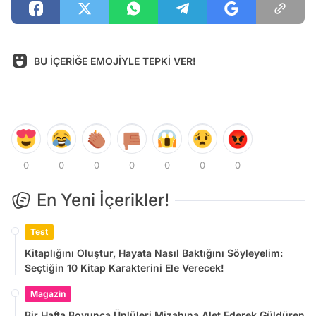
BU İÇERİĞE EMOJİYLE TEPKİ VER!
0
0
0
0
0
0
0
En Yeni İçerikler!
Test
Kitaplığını Oluştur, Hayata Nasıl Baktığını Söyleyelim:
Seçtiğin 10 Kitap Karakterini Ele Verecek!
Magazin
Bir Hafta Boyunca Ünlüleri Mizahına Alet Ederek Güldüren