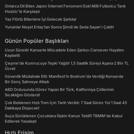
Onlarca Dil Bilen Japon İnternet Fenomeni Eski Milli Futbolcu Tarık
Hodzic'le Karşılaştı
Yaz Flörtü Bitenlere İyi Gelecek Şarkılar
Yunanlar Neşet Ertaş'tan Sonra Şimdi de Seda Sayan'ı Çaldı!
Günün Popüler Başlıkları
Uzun Süredir Kanserle Mücadele Eden Şarkıcı Cansever Hayatını
Kaybetti
Çeşme'de Kumrucuya Tepki Yağdı! 1,5 Saatlik Süreyi Aşana 2 Bin TL
Ücret
Güvenlik Müdahale Etti: Manifest'in Bodrum'da Verdiği Konserde
Bir Genç Sahneye Atladı
ABD Ordusunda Görev Yapan Bir Türk, Kaliforniya Çöllerinin
Sıcaklığını Gösterdi
Çok Beklenen Hızlı Tren İçin Tarih Verildi: 7 Saat Süren Yol 1 Saat 45
Dakikaya Düşecek!
Suça Sürüklenen Çocuklara İlişkin Kanun Teklifi TBMM'de Kabul
Edilerek Yasalaştı
Hızlı Erişim