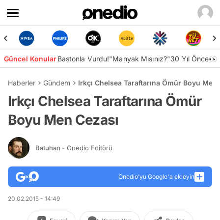
Güncel Konular
Bastonla Vurdu!
"Manyak Mısınız?"
30 Yıl Önce👀
Haberler
Gündem
Irkçı Chelsea Taraftarına Ömür Boyu Men
Irkçı Chelsea Taraftarına Ömür
Boyu Men Cezası
Batuhan
- Onedio Editörü
Onedio’yu Google'a ekleyin
20.02.2015 - 14:49