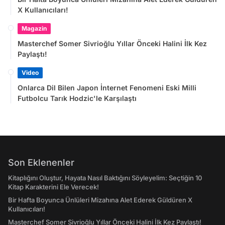
X Kullanıcıları!
Magazin
Masterchef Somer Sivrioğlu Yıllar Önceki Halini İlk Kez
Paylaştı!
Video
Onlarca Dil Bilen Japon İnternet Fenomeni Eski Milli
Futbolcu Tarık Hodzic'le Karşılaştı
Son Eklenenler
Kitaplığını Oluştur, Hayata Nasıl Baktığını Söyleyelim: Seçtiğin 10
Kitap Karakterini Ele Verecek!
Bir Hafta Boyunca Ünlüleri Mizahına Alet Ederek Güldüren X
Kullanıcıları!
Masterchef Somer Sivrioğlu Yıllar Önceki Halini İlk Kez Paylaştı!