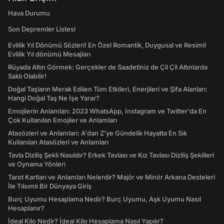
Hava Durumu
Son Depremler Listesi
Evlilik Yıl Dönümü Sözleri! En Özel Romantik, Duygusal ve Resimli
Evlilik Yıl dönümü Mesajları
Rüyada Altın Görmek: Gerçekler de Saadetiniz de Çil Çil Altınlarda
Saklı Olabilir!
Doğal Taşların Merak Edilen Tüm Etkileri, Enerjileri ve Şifa Alanları:
Hangi Doğal Taş Ne İşe Yarar?
Emojilerin Anlamları: 2023 WhatsApp, Instagram ve Twitter'da En
Çok Kullanılan Emojiler ve Anlamları
Atasözleri ve Anlamları: A'dan Z'ye Gündelik Hayatta En Sık
Kullanılan Atasözleri ve Anlamları
Tavla Diziliş Şekli Nasıldır? Erkek Tavlası ve Kız Tavlası Diziliş Şekilleri
ve Oynama Yönleri
Tarot Kartları ve Anlamları Nelerdir? Majör ve Minör Arkana Desteleri
İle Tılsımlı Bir Dünyaya Giriş
Burç Uyumu Hesaplama Nedir? Burç Uyumu, Aşk Uyumu Nasıl
Hesaplanır?
İdeal Kilo Nedir? İdeal Kilo Hesaplama Nasıl Yapılır?