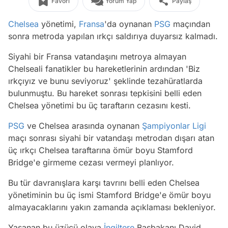
Favori
Yorum Yap
Paylaş
Chelsea
yönetimi,
Fransa
'da oynanan
PSG
maçından
sonra metroda yapılan ırkçı saldırıya duyarsız kalmadı.
Siyahi bir Fransa vatandaşını metroya almayan
Chelseali fanatikler bu hareketlerinin ardından 'Biz
ırkçıyız ve bunu seviyoruz' şeklinde tezahüratlarda
bulunmuştu. Bu hareket sonrası tepkisini belli eden
Chelsea yönetimi bu üç taraftarın cezasını kesti.
PSG
ve Chelsea arasında oynanan
Şampiyonlar Ligi
maçı sonrası siyahi bir vatandaşı metrodan dışarı atan
üç ırkçı Chelsea taraftarına ömür boyu Stamford
Bridge'e girmeme cezası vermeyi planlıyor.
Bu tür davranışlara karşı tavrını belli eden Chelsea
yönetiminin bu üç ismi Stamford Bridge'e ömür boyu
almayacaklarını yakın zamanda açıklaması bekleniyor.
Yaşanan bu üzücü olaya
İngiltere
Başbakanı David