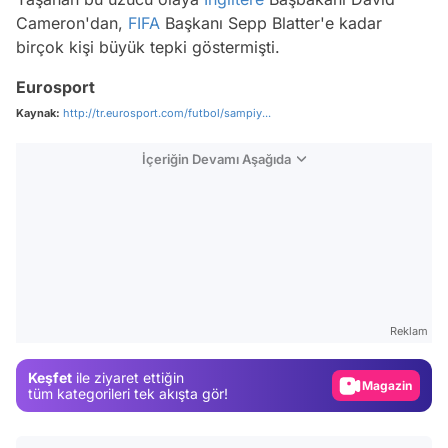
Cameron'dan,
FIFA
Başkanı Sepp Blatter'e kadar
birçok kişi büyük tepki göstermişti.
Eurosport
Kaynak:
http://tr.eurosport.com/futbol/sampiy...
İçeriğin Devamı Aşağıda
Video
Test
Reklam
Gündem
Keşfet
ile ziyaret ettiğin
Magazin
tüm kategorileri tek akışta gör!
Video