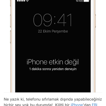
Ne yazık ki, telefonu sıfırlamak dışında yapabileceğiniz
hiçbir şey yok bu durumda! Kilitli bir
iPhone
'dan
FBI