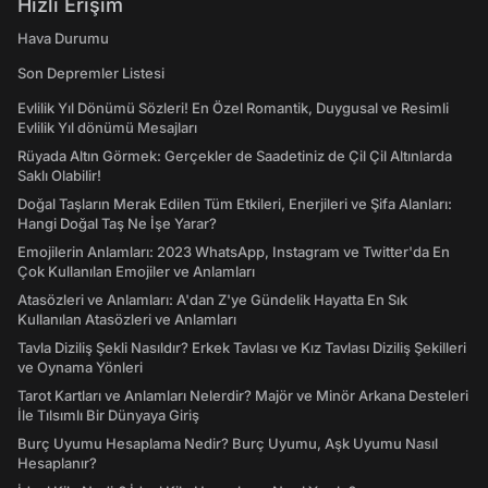
Hızlı Erişim
Hava Durumu
Son Depremler Listesi
Evlilik Yıl Dönümü Sözleri! En Özel Romantik, Duygusal ve Resimli
Evlilik Yıl dönümü Mesajları
Rüyada Altın Görmek: Gerçekler de Saadetiniz de Çil Çil Altınlarda
Saklı Olabilir!
Doğal Taşların Merak Edilen Tüm Etkileri, Enerjileri ve Şifa Alanları:
Hangi Doğal Taş Ne İşe Yarar?
Emojilerin Anlamları: 2023 WhatsApp, Instagram ve Twitter'da En
Çok Kullanılan Emojiler ve Anlamları
Atasözleri ve Anlamları: A'dan Z'ye Gündelik Hayatta En Sık
Kullanılan Atasözleri ve Anlamları
Tavla Diziliş Şekli Nasıldır? Erkek Tavlası ve Kız Tavlası Diziliş Şekilleri
ve Oynama Yönleri
Tarot Kartları ve Anlamları Nelerdir? Majör ve Minör Arkana Desteleri
İle Tılsımlı Bir Dünyaya Giriş
Burç Uyumu Hesaplama Nedir? Burç Uyumu, Aşk Uyumu Nasıl
Hesaplanır?