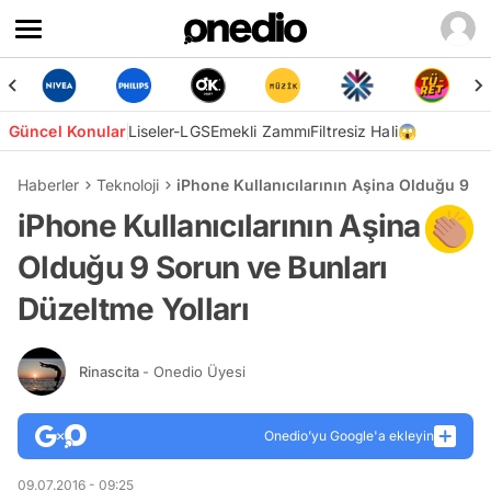
Güncel Konular
Liseler-LGS
Emekli Zammı
Filtresiz Hali😱
Haberler
Teknoloji
iPhone Kullanıcılarının Aşina Olduğu 9 So
iPhone Kullanıcılarının Aşina
Olduğu 9 Sorun ve Bunları
Düzeltme Yolları
Rinascita
- Onedio Üyesi
Onedio’yu Google'a ekleyin
09.07.2016 - 09:25