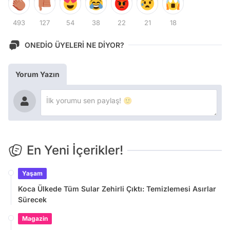
493
127
54
38
22
21
18
ONEDİO ÜYELERİ NE DİYOR?
Yorum Yazın
En Yeni İçerikler!
Yaşam
Koca Ülkede Tüm Sular Zehirli Çıktı: Temizlemesi Asırlar
Sürecek
Magazin