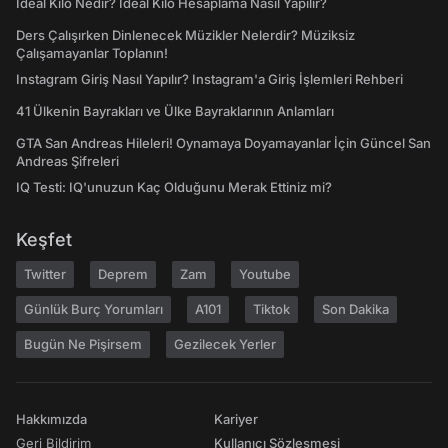
İdeal Kilo Nedir? İdeal Kilo Hesaplama Nasıl Yapılır?
Ders Çalışırken Dinlenecek Müzikler Nelerdir? Müziksiz
Çalışamayanlar Toplanın!
Instagram Giriş Nasıl Yapılır? Instagram'a Giriş İşlemleri Rehberi
41 Ülkenin Bayrakları ve Ülke Bayraklarının Anlamları
GTA San Andreas Hileleri! Oynamaya Doyamayanlar İçin Güncel San
Andreas Şifreleri
IQ Testi: IQ'unuzun Kaç Olduğunu Merak Ettiniz mi?
Keşfet
Twitter
Deprem
Zam
Youtube
Günlük Burç Yorumları
A101
Tiktok
Son Dakika
Bugün Ne Pişirsem
Gezilecek Yerler
Hakkımızda
Kariyer
Geri Bildirim
Kullanıcı Sözleşmesi