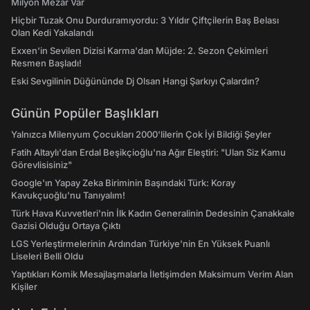
Milyon Mezar Var
Hiçbir Tuzak Onu Durduramıyordu: 3 Yıldır Çiftçilerin Baş Belası
Olan Kedi Yakalandı
Exxen'in Sevilen Dizisi Karma'dan Müjde: 2. Sezon Çekimleri
Resmen Başladı!
Eski Sevgilinin Düğününde Dj Olsan Hangi Şarkıyı Çalardın?
Günün Popüler Başlıkları
Yalnızca Milenyum Çocukları 2000'lilerin Çok İyi Bildiği Şeyler
Fatih Altaylı'dan Erdal Beşikçioğlu'na Ağır Eleştiri: "Ulan Siz Kamu
Görevlisisiniz"
Google'ın Yapay Zeka Biriminin Başındaki Türk: Koray
Kavukçuoğlu'nu Tanıyalım!
Türk Hava Kuvvetleri'nin İlk Kadın Generalinin Dedesinin Çanakkale
Gazisi Olduğu Ortaya Çıktı
LGS Yerleştirmelerinin Ardından Türkiye'nin En Yüksek Puanlı
Liseleri Belli Oldu
Yaptıkları Komik Mesajlaşmalarla İletişimden Maksimum Verim Alan
Kişiler