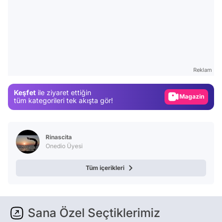
Video
Test
Gündem
Reklam
Magazin
Keşfet
ile ziyaret ettiğin
Video
tüm kategorileri tek akışta gör!
Test
Rinascita
Onedio Üyesi
Tüm içerikleri
Sana Özel Seçtiklerimiz