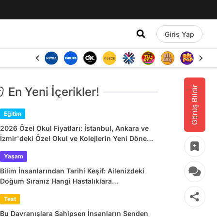
Giriş Yap
Görüş Bildir
En Yeni İçerikler!
Eğitim
2026 Özel Okul Fiyatları: İstanbul, Ankara ve
İzmir'deki Özel Okul ve Kolejlerin Yeni Dönem
Ücretleri
Yaşam
Bilim İnsanlarından Tarihi Keşif: Ailenizdeki
Doğum Sıranız Hangi Hastalıklara
Yakalanacağınızı Belirliyor
Test
Bu Davranışlara Sahipsen İnsanların Senden