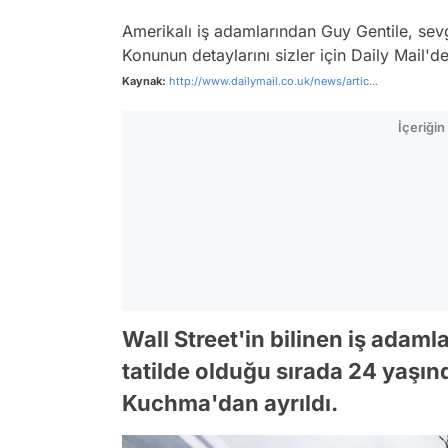
Amerikalı iş adamlarından Guy Gentile, sevgi
Konunun detaylarını sizler için Daily Mail'd
Kaynak:
http://www.dailymail.co.uk/news/artic...
İçeriği
Wall Street'in bilinen iş adam
tatilde olduğu sırada 24 yaşınd
Kuchma'dan ayrıldı.