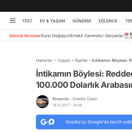
TEST
EV & YAŞAM
GÜNDEM
EĞLENCE
YE
Güncel Konular
Kural Değişiyor
Emekli Zammı
Acı Gerçekler
Haberler
Yaşam
İlişkiler
İntikamın Böylesi: 
Havuza Attı!
İntikamın Böylesi: Redded
100.000 Dolarlık Arabası
Rinascita
- Onedio Üyesi
14.10.2017 - 20:18
Onedio’yu Google’da tercih edil