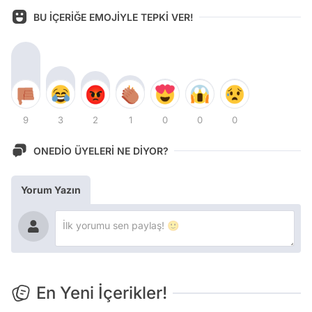
BU İÇERİĞE EMOJİYLE TEPKİ VER!
9
3
2
1
0
0
0
ONEDİO ÜYELERİ NE DİYOR?
Yorum Yazın
En Yeni İçerikler!