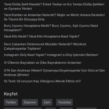
Tavla Diziliş Şekli Nasıldır? Erkek Tavlası ve Kız Tavlası Diziliş Şekilleri
ve Oynama Yönleri
Tarot Kartları ve Anlamları Nelerdir? Majör ve Minör Arkana Desteleri
İle Tılsımlı Bir Dünyaya Giriş
Burç Uyumu Hesaplama Nedir? Burç Uyumu, Aşk Uyumu Nasıl
Hesaplanır?
İdeal Kilo Nedir? İdeal Kilo Hesaplama Nasıl Yapılır?
Ders Çalışırken Dinlenecek Müzikler Nelerdir? Müziksiz
Çalışamayanlar Toplanın!
Instagram Giriş Nasıl Yapılır? Instagram'a Giriş İşlemleri Rehberi
41 Ülkenin Bayrakları ve Ülke Bayraklarının Anlamları
GTA San Andreas Hileleri! Oynamaya Doyamayanlar İçin Güncel San
Andreas Şifreleri
IQ Testi: IQ'unuzun Kaç Olduğunu Merak Ettiniz mi?
Keşfet
Twitter
Deprem
Zam
Youtube