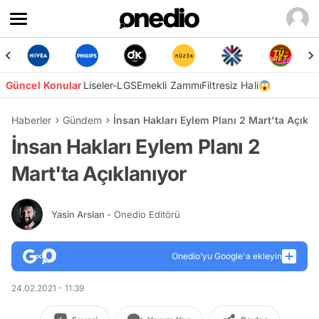
Güncel Konular
Liseler-LGS
Emekli Zammı
Filtresiz Hali😱
Haberler
Gündem
İnsan Hakları Eylem Planı 2 Mart'ta Açıkla
İnsan Hakları Eylem Planı 2
Mart'ta Açıklanıyor
Yasin Arslan
- Onedio Editörü
Onedio’yu Google'a ekleyin
24.02.2021 - 11:39