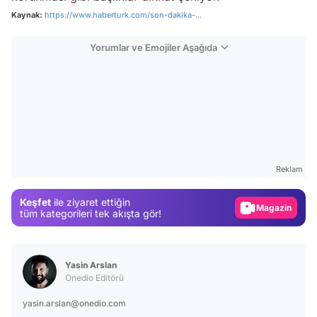
Kaynak:
https://www.haberturk.com/son-dakika-...
Yorumlar ve Emojiler Aşağıda
Video
Test
Reklam
Gündem
Keşfet
ile ziyaret ettiğin
Magazin
tüm kategorileri tek akışta gör!
Video
Test
Yasin Arslan
Onedio Editörü
yasin.arslan@onedio.com