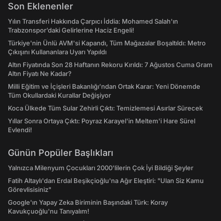
Son Eklenenler
Yılın Transferi Hakkında Çarpıcı İddia: Mohamed Salah'ın
Trabzonspor’daki Gelirlerine Haciz Engeli!
Türkiye'nin Ünlü AVM'si Kapandı, Tüm Mağazalar Boşaltıldı: Metro
Çıkışını Kullananlara Uyarı Yapıldı
Altın Fiyatında Son 28 Haftanın Rekoru Kırıldı: 7 Ağustos Cuma Gram
Altın Fiyatı Ne Kadar?
Milli Eğitim ve İçişleri Bakanlığı’ndan Ortak Karar: Yeni Dönemde
Tüm Okullardaki Kurallar Değişiyor
Koca Ülkede Tüm Sular Zehirli Çıktı: Temizlemesi Asırlar Sürecek
Yıllar Sonra Ortaya Çıktı: Poyraz Karayel'in Meltem'i Hare Sürel
Evlendi!
Günün Popüler Başlıkları
Yalnızca Milenyum Çocukları 2000'lilerin Çok İyi Bildiği Şeyler
Fatih Altaylı'dan Erdal Beşikçioğlu'na Ağır Eleştiri: "Ulan Siz Kamu
Görevlisisiniz"
Google'ın Yapay Zeka Biriminin Başındaki Türk: Koray
Kavukçuoğlu'nu Tanıyalım!