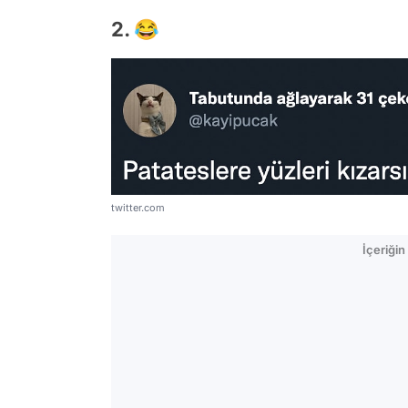
2. 😂
twitter.com
İçeriği