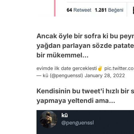
Ancak öyle bir sofra ki bu pey
yağdan parlayan sözde patates
bir mükemmel...
evimde ilk date gerceklesti✌️
pic.twitter
— kü (@penguenssl)
January 28, 2022
Kendisinin bu tweet'i hızlı bir
yapmaya yeltendi ama...