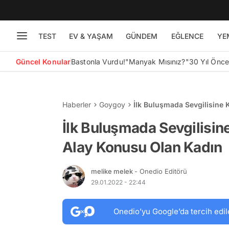
TEST
EV & YAŞAM
GÜNDEM
EĞLENCE
YE
Güncel Konular
Bastonla Vurdu!
"Manyak Mısınız?"
30 Yıl Önc
Haberler
Goygoy
İlk Buluşmada Sevgilisine 
İlk Buluşmada Sevgilisin
Alay Konusu Olan Kadın
melike melek
- Onedio Editörü
29.01.2022 - 22:44
Onedio’yu Google’da tercih edil