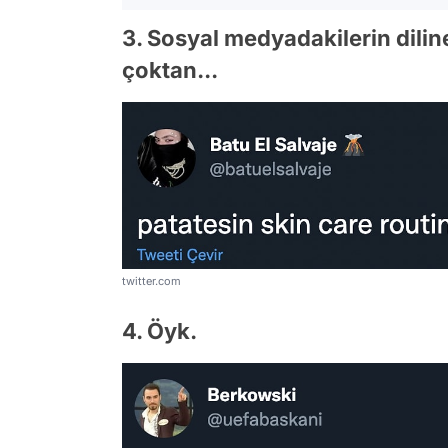
3. Sosyal medyadakilerin dili
çoktan...
twitter.com
4. Öyk.