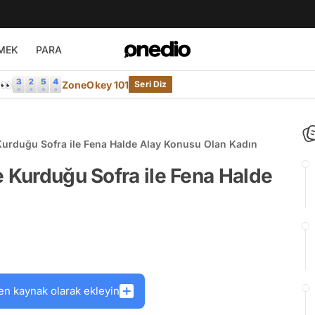
MEK
PARA
e👀
ZoneOkey 101
Seri Diz
Kurduğu Sofra ile Fena Halde Alay Konusu Olan Kadın
e Kurduğu Sofra ile Fena Halde
en kaynak olarak ekleyin