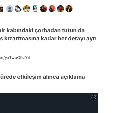
nir kabındaki çorbadan tutun da
 kızartmasına kadar her detayı ayrı
.com/yxTwbQ9zY4
 sürede etkileşim alınca açıklama