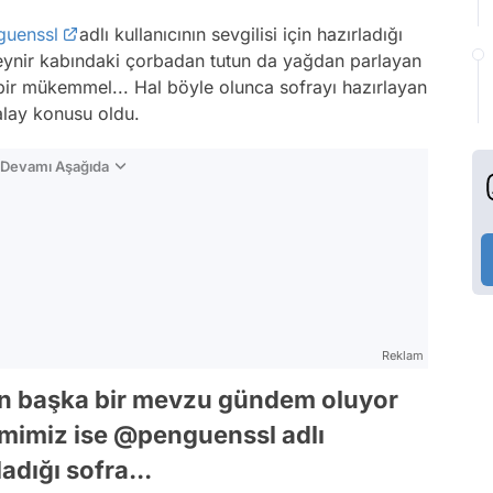
uenssl
adlı kullanıcının sevgilisi için hazırladığı
peynir kabındaki çorbadan tutun da yağdan parlayan
bir mükemmel... Hal böyle olunca sofrayı hazırlayan
alay konusu oldu.
n Devamı Aşağıda
Reklam
n başka bir mevzu gündem oluyor
emimiz ise @penguenssl adlı
ladığı sofra...