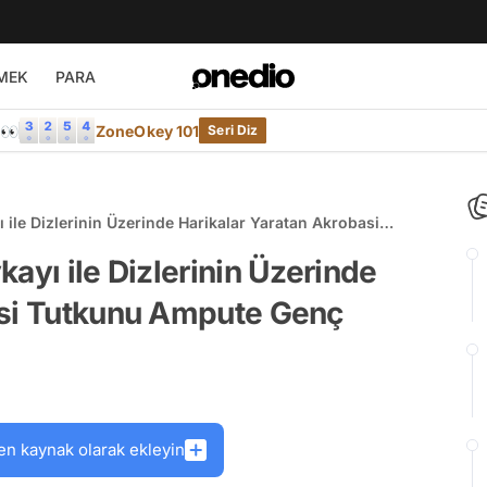
MEK
PARA
e👀
ZoneOkey 101
Seri Diz
 ile Dizlerinin Üzerinde Harikalar Yaratan Akrobasi
ayı ile Dizlerinin Üzerinde
asi Tutkunu Ampute Genç
en kaynak olarak ekleyin