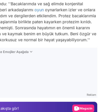
ndu:
''Bacaklarımda ve sağ elimde konjenital
eri arkadaşlarımı
oyun
oynarlarken izler ve onlara
dım ve dergilerden etkilendim. Protez bacaklarımla
larımla birlikte paten kayarken protezim kırıldı.
memişti. Sonrasında hayatımın en önemli kararını
um ve kaymak benim en büyük tutkum. Beni özgür ve
 korkusuz ve normal bir hayat yaşayabiliyorum.''
e Emojiler Aşağıda
Video
Test
Reklam
Gündem
 akışta gör!
Magazin