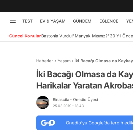
TEST
EV & YAŞAM
GÜNDEM
EĞLENCE
YE
Güncel Konular
Bastonla Vurdu!
"Manyak Mısınız?"
30 Yıl Önc
Haberler
Yaşam
İki Bacağı Olmasa da Kaykayı
Tutkunu Ampute Genç
İki Bacağı Olmasa da Kayk
Harikalar Yaratan Akrob
Rinascita
- Onedio Üyesi
25.03.2019 - 18:43
Onedio’yu Google’da tercih edil