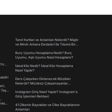
Tarot Kartları ve Anlamları Nelerdir? Majör
ve Minör Arkana Desteleri İle Tılsımlı Bir
Dünyaya Giriş
Burç Uyumu Hesaplama Nedir? Burç
Uyumu, Aşk Uyumu Nasıl Hesaplanır?
Yıl
İdeal Kilo Nedir? İdeal Kilo Hesaplama
Nasıl Yapılır?
abilir!
Ders Çalışırken Dinlenecek Müzikler
Nelerdir? Müziksiz Çalışamayanlar
eri,
Toplanın!
l Taş
Instagram Giriş Nasıl Yapılır? Instagram'a
Giriş İşlemleri Rehberi
,
nılan
41 Ülkenin Bayrakları ve Ülke Bayraklarının
Anlamları