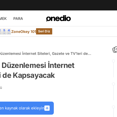
MEK
PARA
ZoneOkey 101
Seri Diz
üzenlemesi İnternet Siteleri, Gazete ve TV’leri de
 Düzenlemesi İnternet
eri de Kapsayacak
rü
en kaynak olarak ekleyin