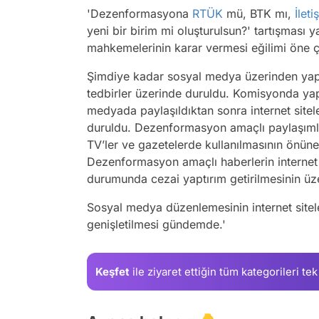
'Dezenformasyona
RTÜK
mü, BTK mı,
İlet
yeni bir birim mi oluşturulsun?' tartışması 
mahkemelerinin karar vermesi eğilimi öne çı
Şimdiye kadar sosyal medya üzerinden ya
tedbirler üzerinde duruldu. Komisyonda yapı
medyada paylaşıldıktan sonra internet sitel
duruldu. Dezenformasyon amaçlı paylaşımlar
TV’ler ve gazetelerde kullanılmasının önüne 
Dezenformasyon amaçlı haberlerin internet s
durumunda cezai yaptırım getirilmesinin üz
Sosyal medya düzenlemesinin internet siteler
genişletilmesi gündemde.'
Keşfet
ile ziyaret ettiğin
tüm kategorileri tek