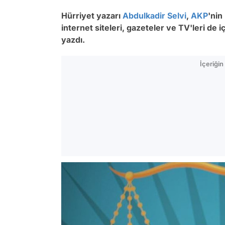
Hürriyet yazarı
Abdulkadir Selvi
,
AKP
'nin
internet siteleri, gazeteler ve TV'leri d
yazdı.
İçeriği