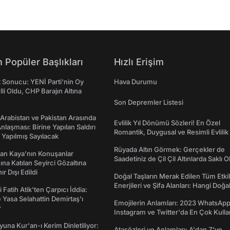
 Popüler Başlıkları
Hızlı Erişim
t Sonucu: YENİ Parti'nin Oy
Hava Durumu
lli Oldu, CHP Barajın Altına
Son Depremler Listesi
 Arabistan ve Pakistan Arasında
Evlilik Yıl Dönümü Sözleri! En Özel
laşması: Birine Yapılan Saldırı
Romantik, Duygusal ve Resimli Evlilik 
Yapılmış Sayılacak
dönümü Mesajları
Rüyada Altın Görmek: Gerçekler de
an Kaya’nın Konuşanlar
Saadetiniz de Çil Çil Altınlarda Saklı Ol
na Katılan Seyirci Gözaltına
nır Dışı Edildi
Doğal Taşların Merak Edilen Tüm Etkil
Enerjileri ve Şifa Alanları: Hangi Doğa
 Fatih Atik'ten Çarpıcı İddia:
Ne İşe Yarar?
Yasa Selahattin Demirtaş'ı
Emojilerin Anlamları: 2023 WhatsApp
r
Instagram ve Twitter'da En Çok Kulla
Emojiler ve Anlamları
una Kur'an-ı Kerim Dinletiliyor:
Atasözleri ve Anlamları: A'dan Z'ye