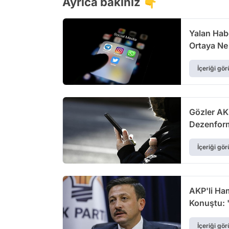
Ayrıca bakınız 👇
Yalan Hab
Ortaya Ne
İçeriği gör
Gözler AK
Dezenform
İçeriği gör
AKP'li Ha
Konuştu: 
İçeriği gör