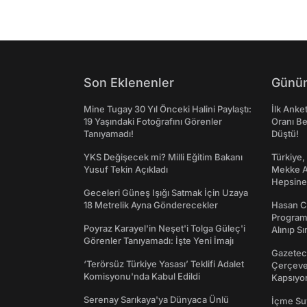
Son Eklenenler
Günün
Mine Tugay 30 Yıl Önceki Halini Paylaştı:
İlk Anke
19 Yaşındaki Fotoğrafını Görenler
Oranı Be
Tanıyamadı!
Düştü!
YKS Değişecek mi? Milli Eğitim Bakanı
Türkiye,
Yusuf Tekin Açıkladı
Mekke An
Hepsine 
Geceleri Güneş Işığı Satmak İçin Uzaya
18 Metrelik Ayna Gönderecekler
Hasan C
Programı
Poyraz Karayel'in Neşet'i Tolga Güleç'i
Alınıp Sı
Görenler Tanıyamadı: İşte Yeni İmajı
Gazeteci
‘Terörsüz Türkiye Yasası’ Teklifi Adalet
Çerçeve 
Komisyonu'nda Kabul Edildi
Kapsıyo
Serenay Sarıkaya'ya Dünyaca Ünlü
İçme Suy