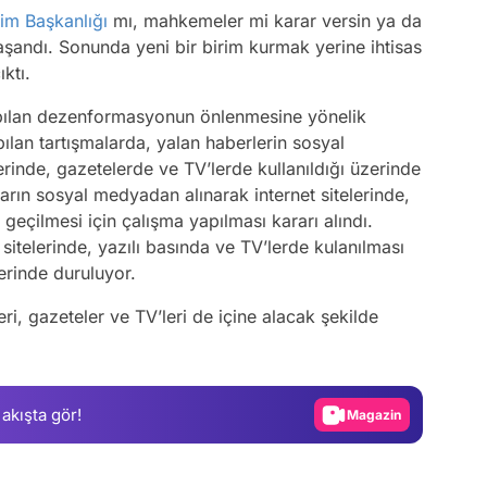
işim Başkanlığı
mı, mahkemeler mi karar versin ya da
yaşandı. Sonunda yeni bir birim kurmak yerine ihtisas
ktı.
pılan dezenformasyonun önlenmesine yönelik
lan tartışmalarda, yalan haberlerin sosyal
erinde, gazetelerde ve TV’lerde kullanıldığı üzerinde
ın sosyal medyadan alınarak internet sitelerinde,
geçilmesi için çalışma yapılması kararı alındı.
itelerinde, yazılı basında ve TV’lerde kulanılması
erinde duruluyor.
Video
i, gazeteler ve TV’leri de içine alacak şekilde
Test
Gündem
 akışta gör!
Magazin
Video
Test