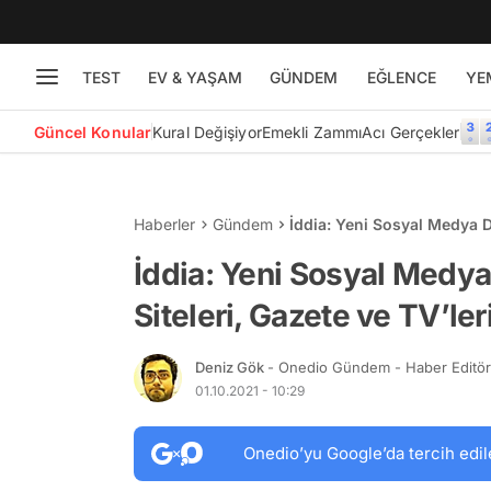
TEST
EV & YAŞAM
GÜNDEM
EĞLENCE
YE
Güncel Konular
Kural Değişiyor
Emekli Zammı
Acı Gerçekler
Haberler
Gündem
İddia: Yeni Sosyal Medya D
Kapsayacak
İddia: Yeni Sosyal Medya
Siteleri, Gazete ve TV’l
Deniz Gök
- Onedio Gündem - Haber Editö
01.10.2021 - 10:29
Onedio’yu Google’da tercih edil