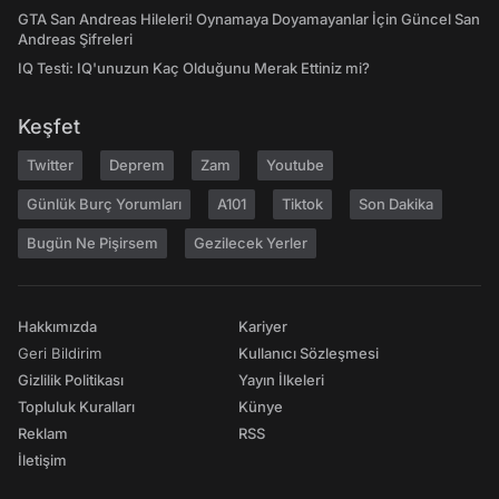
GTA San Andreas Hileleri! Oynamaya Doyamayanlar İçin Güncel San
Andreas Şifreleri
IQ Testi: IQ'unuzun Kaç Olduğunu Merak Ettiniz mi?
Keşfet
Twitter
Deprem
Zam
Youtube
Günlük Burç Yorumları
A101
Tiktok
Son Dakika
Bugün Ne Pişirsem
Gezilecek Yerler
Hakkımızda
Kariyer
Geri Bildirim
Kullanıcı Sözleşmesi
Gizlilik Politikası
Yayın İlkeleri
Topluluk Kuralları
Künye
Reklam
RSS
İletişim