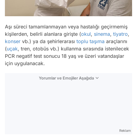
Aşı süreci tamamlanmayan veya hastalığı geçirmemiş
kişilerden, belirli alanlara girişte (
okul
,
sinema
,
tiyatro
,
konser
vb.) ya da şehirlerarası
toplu taşıma
araçlarını
(
uçak
, tren, otobüs vb.) kullanma sırasında istenilecek
PCR negatif test sonucu 18 yaş ve üzeri vatandaşlar
için uygulanacak.
Yorumlar ve Emojiler Aşağıda
Video
Test
Reklam
Gündem