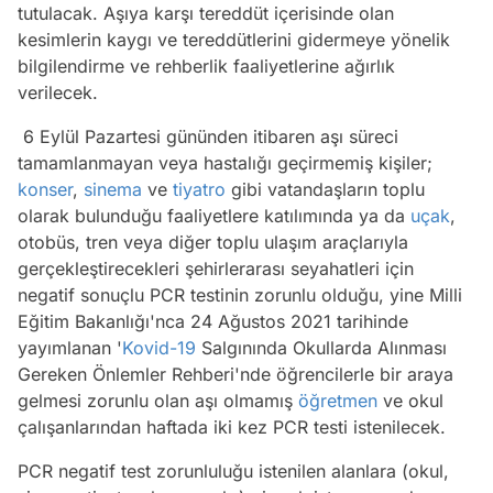
tutulacak. Aşıya karşı tereddüt içerisinde olan
kesimlerin kaygı ve tereddütlerini gidermeye yönelik
bilgilendirme ve rehberlik faaliyetlerine ağırlık
verilecek.
6 Eylül Pazartesi gününden itibaren aşı süreci
tamamlanmayan veya hastalığı geçirmemiş kişiler;
konser
,
sinema
ve
tiyatro
gibi vatandaşların toplu
olarak bulunduğu faaliyetlere katılımında ya da
uçak
,
otobüs, tren veya diğer toplu ulaşım araçlarıyla
gerçekleştirecekleri şehirlerarası seyahatleri için
negatif sonuçlu PCR testinin zorunlu olduğu, yine Milli
Eğitim Bakanlığı'nca 24 Ağustos 2021 tarihinde
yayımlanan '
Kovid-19
Salgınında Okullarda Alınması
Gereken Önlemler Rehberi'nde öğrencilerle bir araya
gelmesi zorunlu olan aşı olmamış
öğretmen
ve okul
çalışanlarından haftada iki kez PCR testi istenilecek.
PCR negatif test zorunluluğu istenilen alanlara (okul,