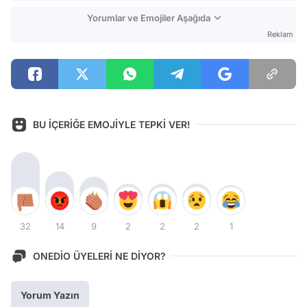
Yorumlar ve Emojiler Aşağıda
Reklam
BU İÇERİĞE EMOJİYLE TEPKİ VER!
32
14
9
2
2
2
1
ONEDİO ÜYELERİ NE DİYOR?
Yorum Yazın