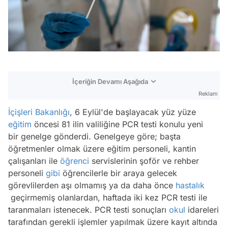
İçeriğin Devamı Aşağıda
Reklam
İçişleri Bakanlığı
, 6 Eylül'de başlayacak yüz yüze
eğitim
öncesi 81 ilin valiliğine PCR testi konulu yeni
bir genelge gönderdi. Genelgeye göre; başta
öğretmenler olmak üzere eğitim personeli, kantin
çalışanları ile
öğrenci
servislerinin şoför ve rehber
personeli
gibi
öğrencilerle bir araya gelecek
görevlilerden aşı olmamış ya da daha önce
hastalık
geçirmemiş olanlardan, haftada iki kez PCR testi ile
taranmaları istenecek. PCR testi sonuçları
okul
idareleri
tarafından gerekli işlemler yapılmak üzere kayıt altında