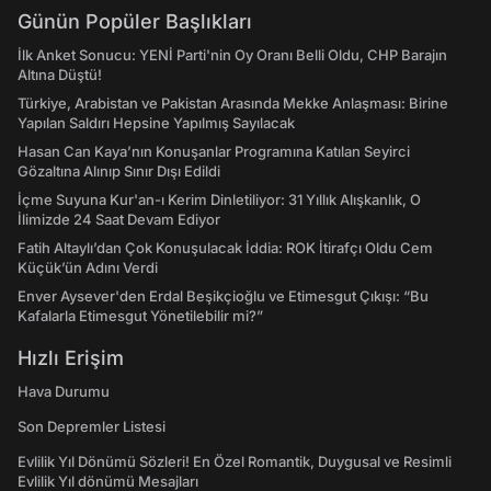
Günün Popüler Başlıkları
İlk Anket Sonucu: YENİ Parti'nin Oy Oranı Belli Oldu, CHP Barajın
Altına Düştü!
Türkiye, Arabistan ve Pakistan Arasında Mekke Anlaşması: Birine
Yapılan Saldırı Hepsine Yapılmış Sayılacak
Hasan Can Kaya’nın Konuşanlar Programına Katılan Seyirci
Gözaltına Alınıp Sınır Dışı Edildi
İçme Suyuna Kur'an-ı Kerim Dinletiliyor: 31 Yıllık Alışkanlık, O
İlimizde 24 Saat Devam Ediyor
Fatih Altaylı’dan Çok Konuşulacak İddia: ROK İtirafçı Oldu Cem
Küçük’ün Adını Verdi
Enver Aysever'den Erdal Beşikçioğlu ve Etimesgut Çıkışı: “Bu
Kafalarla Etimesgut Yönetilebilir mi?”
Hızlı Erişim
Hava Durumu
Son Depremler Listesi
Evlilik Yıl Dönümü Sözleri! En Özel Romantik, Duygusal ve Resimli
Evlilik Yıl dönümü Mesajları