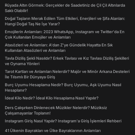
Rüyada Altın Görmek: Gerçekler de Saadetiniz de Çil Çil Altınlarda
Saklı Olabilir!
Doğal Taşların Merak Edilen Tüm Etkileri, Enerjileri ve Şifa Alanları:
Hangi Doğal Taş Ne İşe Yarar?
Emojilerin Anlamları: 2023 WhatsApp, Instagram ve Twitter'da En
Çok Kullanılan Emojiler ve Anlamları
Atasözleri ve Anlamları: A'dan Z'ye Gündelik Hayatta En Sık
Kullanılan Atasözleri ve Anlamları
Tavla Diziliş Şekli Nasıldır? Erkek Tavlası ve Kız Tavlası Diziliş Şekilleri
ve Oynama Yönleri
Tarot Kartları ve Anlamları Nelerdir? Majör ve Minör Arkana Desteleri
İle Tılsımlı Bir Dünyaya Giriş
Burç Uyumu Hesaplama Nedir? Burç Uyumu, Aşk Uyumu Nasıl
Hesaplanır?
İdeal Kilo Nedir? İdeal Kilo Hesaplama Nasıl Yapılır?
Ders Çalışırken Dinlenecek Müzikler Nelerdir? Müziksiz
Çalışamayanlar Toplanın!
Instagram Giriş Nasıl Yapılır? Instagram'a Giriş İşlemleri Rehberi
41 Ülkenin Bayrakları ve Ülke Bayraklarının Anlamları