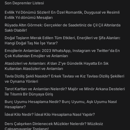
Son Depremler Listesi
Evlilik Yıl Dönümü Sözleri! En Özel Romantik, Duygusal ve Resimli
Evlilik Yıl dönümü Mesajları
Rüyada Altın Görmek: Gerçekler de Saadetiniz de Çil Çil Altınlarda
Saklı Olabilir!
Doğal Taşların Merak Edilen Tüm Etkileri, Enerjileri ve Şifa Alanları:
Hangi Doğal Taş Ne İşe Yarar?
Emojilerin Anlamları: 2023 WhatsApp, Instagram ve Twitter'da En
Çok Kullanılan Emojiler ve Anlamları
Atasözleri ve Anlamları: A'dan Z'ye Gündelik Hayatta En Sık
Kullanılan Atasözleri ve Anlamları
Tavla Diziliş Şekli Nasıldır? Erkek Tavlası ve Kız Tavlası Diziliş Şekilleri
ve Oynama Yönleri
Tarot Kartları ve Anlamları Nelerdir? Majör ve Minör Arkana Desteleri
İle Tılsımlı Bir Dünyaya Giriş
Burç Uyumu Hesaplama Nedir? Burç Uyumu, Aşk Uyumu Nasıl
Hesaplanır?
İdeal Kilo Nedir? İdeal Kilo Hesaplama Nasıl Yapılır?
Ders Çalışırken Dinlenecek Müzikler Nelerdir? Müziksiz
Çalışamayanlar Toplanın!