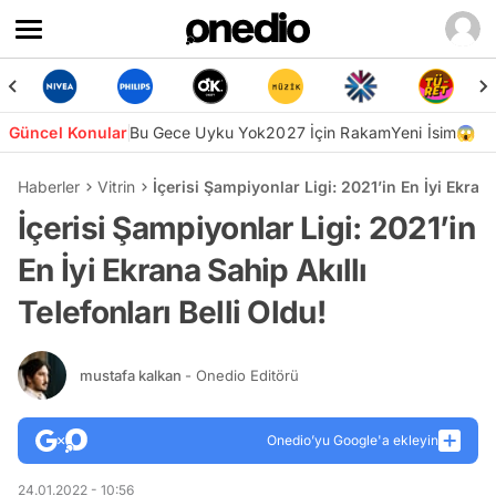
Güncel Konular
Bu Gece Uyku Yok
2027 İçin Rakam
Yeni İsim😱
Haberler
Vitrin
İçerisi Şampiyonlar Ligi: 2021’in En İyi Ekrana
İçerisi Şampiyonlar Ligi: 2021’in
En İyi Ekrana Sahip Akıllı
Telefonları Belli Oldu!
mustafa kalkan
- Onedio Editörü
Onedio’yu Google'a ekleyin
24.01.2022 - 10:56