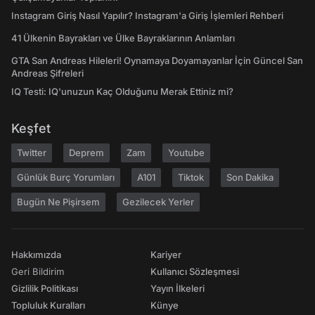
Instagram Giriş Nasıl Yapılır? Instagram'a Giriş İşlemleri Rehberi
41 Ülkenin Bayrakları ve Ülke Bayraklarının Anlamları
GTA San Andreas Hileleri! Oynamaya Doyamayanlar İçin Güncel San
Andreas Şifreleri
IQ Testi: IQ'unuzun Kaç Olduğunu Merak Ettiniz mi?
Keşfet
Twitter
Deprem
Zam
Youtube
Günlük Burç Yorumları
A101
Tiktok
Son Dakika
Bugün Ne Pişirsem
Gezilecek Yerler
Hakkımızda
Kariyer
Geri Bildirim
Kullanıcı Sözleşmesi
Gizlilik Politikası
Yayın İlkeleri
Topluluk Kuralları
Künye