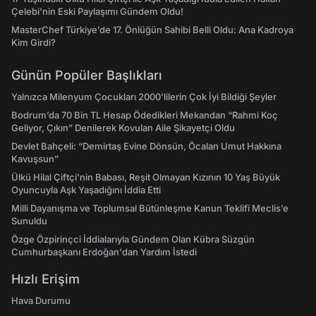
Çelebi'nin Eski Paylaşımı Gündem Oldu!
MasterChef Türkiye’de 17. Önlüğün Sahibi Belli Oldu: Ana Kadroya
Kim Girdi?
Günün Popüler Başlıkları
Yalnızca Milenyum Çocukları 2000'lilerin Çok İyi Bildiği Şeyler
Bodrum’da 70 Bin TL Hesap Ödedikleri Mekandan “Rahmi Koç
Geliyor, Çıkın” Denilerek Kovulan Aile Şikayetçi Oldu
Devlet Bahçeli: “Demirtaş Evine Dönsün, Öcalan Umut Hakkına
Kavuşsun”
Ülkü Hilal Çiftçi'nin Babası, Reşit Olmayan Kızının 10 Yaş Büyük
Oyuncuyla Aşk Yaşadığını İddia Etti
Milli Dayanışma ve Toplumsal Bütünleşme Kanun Teklifi Meclis’e
Sunuldu
Özge Özpirinçci İddialarıyla Gündem Olan Kübra Süzgün
Cumhurbaşkanı Erdoğan'dan Yardım İstedi
Hızlı Erişim
Hava Durumu