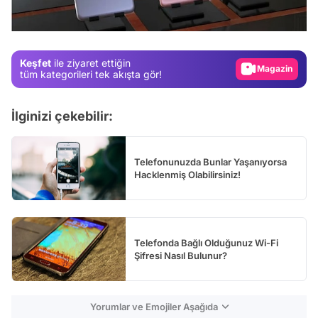
Gündem
Magazin
Keşfet
ile ziyaret ettiğin
Video
tüm kategorileri tek akışta gör!
Test
İlginizi çekebilir:
Telefonunuzda Bunlar Yaşanıyorsa
Hacklenmiş Olabilirsiniz!
Telefonda Bağlı Olduğunuz Wi-Fi
Şifresi Nasıl Bulunur?
Yorumlar ve Emojiler Aşağıda