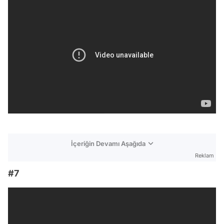
İçeriğin Devamı Aşağıda
Reklam
#7