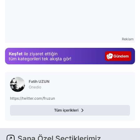
Video
Reklam
Test
Keşfet
ile ziyaret ettiğin
Gündem
tüm kategorileri tek akışta gör!
Magazin
Video
Fatih UZUN
Test
Onedio
https://twitter.com/fruzun
Tüm içerikleri
Sana Özel Seçtiklerimiz