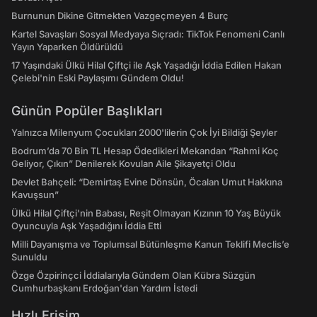
Burnunun Dikine Gitmekten Vazgeçmeyen 4 Burç
Kartel Savaşları Sosyal Medyaya Sıçradı: TikTok Fenomeni Canlı
Yayın Yaparken Öldürüldü
17 Yaşındaki Ülkü Hilal Çiftçi ile Aşk Yaşadığı İddia Edilen Hakan
Çelebi'nin Eski Paylaşımı Gündem Oldu!
Günün Popüler Başlıkları
Yalnızca Milenyum Çocukları 2000'lilerin Çok İyi Bildiği Şeyler
Bodrum’da 70 Bin TL Hesap Ödedikleri Mekandan “Rahmi Koç
Geliyor, Çıkın” Denilerek Kovulan Aile Şikayetçi Oldu
Devlet Bahçeli: “Demirtaş Evine Dönsün, Öcalan Umut Hakkına
Kavuşsun”
Ülkü Hilal Çiftçi'nin Babası, Reşit Olmayan Kızının 10 Yaş Büyük
Oyuncuyla Aşk Yaşadığını İddia Etti
Milli Dayanışma ve Toplumsal Bütünleşme Kanun Teklifi Meclis’e
Sunuldu
Özge Özpirinçci İddialarıyla Gündem Olan Kübra Süzgün
Cumhurbaşkanı Erdoğan'dan Yardım İstedi
Hızlı Erişim