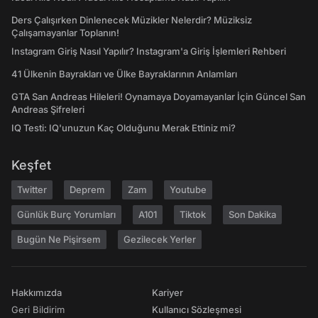
Ders Çalışırken Dinlenecek Müzikler Nelerdir? Müziksiz
Çalışamayanlar Toplanın!
Instagram Giriş Nasıl Yapılır? Instagram'a Giriş İşlemleri Rehberi
41 Ülkenin Bayrakları ve Ülke Bayraklarının Anlamları
GTA San Andreas Hileleri! Oynamaya Doyamayanlar İçin Güncel San
Andreas Şifreleri
IQ Testi: IQ'unuzun Kaç Olduğunu Merak Ettiniz mi?
Keşfet
Twitter
Deprem
Zam
Youtube
Günlük Burç Yorumları
A101
Tiktok
Son Dakika
Bugün Ne Pişirsem
Gezilecek Yerler
Hakkımızda
Kariyer
Geri Bildirim
Kullanıcı Sözleşmesi