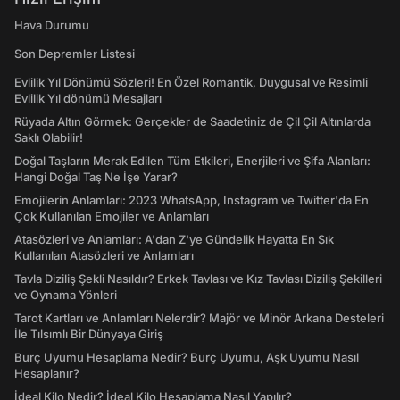
Hava Durumu
Son Depremler Listesi
Evlilik Yıl Dönümü Sözleri! En Özel Romantik, Duygusal ve Resimli
Evlilik Yıl dönümü Mesajları
Rüyada Altın Görmek: Gerçekler de Saadetiniz de Çil Çil Altınlarda
Saklı Olabilir!
Doğal Taşların Merak Edilen Tüm Etkileri, Enerjileri ve Şifa Alanları:
Hangi Doğal Taş Ne İşe Yarar?
Emojilerin Anlamları: 2023 WhatsApp, Instagram ve Twitter'da En
Çok Kullanılan Emojiler ve Anlamları
Atasözleri ve Anlamları: A'dan Z'ye Gündelik Hayatta En Sık
Kullanılan Atasözleri ve Anlamları
Tavla Diziliş Şekli Nasıldır? Erkek Tavlası ve Kız Tavlası Diziliş Şekilleri
ve Oynama Yönleri
Tarot Kartları ve Anlamları Nelerdir? Majör ve Minör Arkana Desteleri
İle Tılsımlı Bir Dünyaya Giriş
Burç Uyumu Hesaplama Nedir? Burç Uyumu, Aşk Uyumu Nasıl
Hesaplanır?
İdeal Kilo Nedir? İdeal Kilo Hesaplama Nasıl Yapılır?