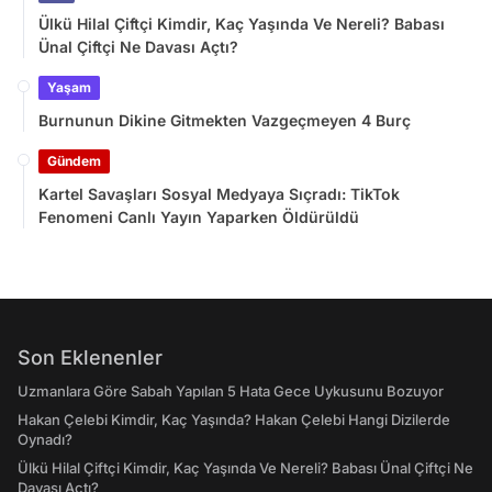
Ülkü Hilal Çiftçi Kimdir, Kaç Yaşında Ve Nereli? Babası
Ünal Çiftçi Ne Davası Açtı?
Yaşam
Burnunun Dikine Gitmekten Vazgeçmeyen 4 Burç
Gündem
Kartel Savaşları Sosyal Medyaya Sıçradı: TikTok
Fenomeni Canlı Yayın Yaparken Öldürüldü
Son Eklenenler
Uzmanlara Göre Sabah Yapılan 5 Hata Gece Uykusunu Bozuyor
Hakan Çelebi Kimdir, Kaç Yaşında? Hakan Çelebi Hangi Dizilerde
Oynadı?
Ülkü Hilal Çiftçi Kimdir, Kaç Yaşında Ve Nereli? Babası Ünal Çiftçi Ne
Davası Açtı?