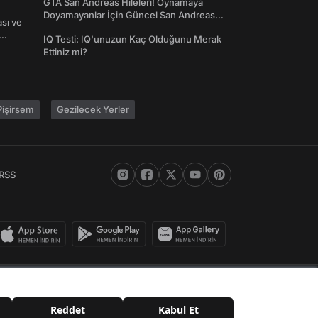
GTA San Andreas Hileleri! Oynamaya
Doyamayanlar İçin Güncel San Andreas
ası ve
Şifreleri
IQ Testi: IQ'unuzun Kaç Olduğunu Merak
Ettiniz mi?
işirsem
Gezilecek Yerler
RSS