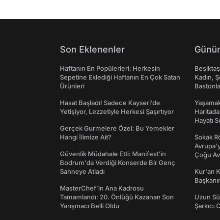
Son Eklenenler
Günün
Haftanın En Popülerleri: Herkesin
Beşikta
Sepetine Eklediği Haftanın En Çok Satan
Kadın, Ş
Ürünleri
Bastonl
Hasat Başladı! Sadece Kayseri’de
Yaşamak 
Yetişiyor, Lezzetiyle Herkesi Şaşırtıyor
Haritada
Hayatı S
Gerçek Gurmelere Özel: Bu Yemekler
Hangi İlimize Ait?
Sokak Rö
Avrupa'y
Güvenlik Müdahale Etti: Manifest'in
Çoğu Av
Bodrum'da Verdiği Konserde Bir Genç
Sahneye Atladı
Kur'an 
Başkanın
MasterChef’in Ana Kadrosu
Tamamlandı: 20. Önlüğü Kazanan Son
Uzun Sü
Yarışmacı Belli Oldu
Şarkıcı 