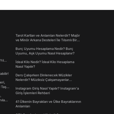
Tarot Kartları ve Anlamları Nelerdir? Majör
ve Minör Arkana Desteleri İle Tılsımlı Bir
Dünyaya Giriş
Burç Uyumu Hesaplama Nedir? Burç
Uyumu, Aşk Uyumu Nasıl Hesaplanır?
Yıl
İdeal Kilo Nedir? İdeal Kilo Hesaplama
Nasıl Yapılır?
abilir!
Ders Çalışırken Dinlenecek Müzikler
Nelerdir? Müziksiz Çalışamayanlar
eri,
Toplanın!
l Taş
Instagram Giriş Nasıl Yapılır? Instagram'a
Giriş İşlemleri Rehberi
,
nılan
41 Ülkenin Bayrakları ve Ülke Bayraklarının
Anlamları