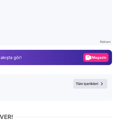
Video
Test
Reklam
Gündem
 akışta gör!
Magazin
Video
Test
Tüm içerikleri
 VER!