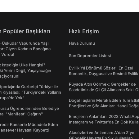
 Popüler Başlıkları
Hızlı Erişim
ş-Üsküdar Vapurunda Yaşlı
Hava Durumu
ort Giyen Kadının Bacağına
a Vurdu!
Son Depremler Listesi
İstediğin Ülke Hangisi?
Evlilik Yıl Dönümü Sözleri! En Özel
ki Yerini Değil, Yaşayacağın
Romantik, Duygusal ve Resimli Evlilik 
eçiyorsun!
dönümü Mesajları
Rüyada Altın Görmek: Gerçekler de
portajında Gurbetçi Türkiye ile
Saadetiniz de Çil Çil Altınlarda Saklı Ol
ı Kıyasladı: "Türkiye’deki Yolların
rupa’da Yok"
Doğal Taşların Merak Edilen Tüm Etkil
Enerjileri ve Şifa Alanları: Hangi Doğa
Kursu Öğrencilerinden Belediye
Ne İşe Yarar?
a: "Manifest’i Çağırın"
Emojilerin Anlamları: 2023 WhatsApp
Instagram ve Twitter'da En Çok Kulla
redir Kanserle Mücadele Eden
Emojiler ve Anlamları
Cansever Hayatını Kaybetti
Atasözleri ve Anlamları: A'dan Z'ye
Gündelik Hayatta En Sık Kullanılan