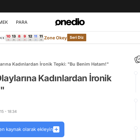
MEK
PARA
e👀
Zone Okey
Seri Diz
arına Kadınlardan İronik Tepki: "Bu Benim Hatam!"
laylarına Kadınlardan İronik
!"
5 - 18:34
en kaynak olarak ekleyin