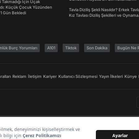
 Takmadığı İçin Uçak
Atasözleri ve Anlamları
dı: Küçük Çocuk Yüzünden
Tavla Diziliş Şekli Nasıldır? Erkek Tavl
 1 Gün Bekledi
Kız Tavlası Diziliş Şekilleri ve Oynama
Yönleri
nlük Burç Yorumları
A101
Tiktok
Son Dakika
Bugün Ne P
alları
Reklam
İletişim
Kariyer
Kullanıcı Sözleşmesi
Yayın İlkeleri
Künye
Bir
markasıdır.