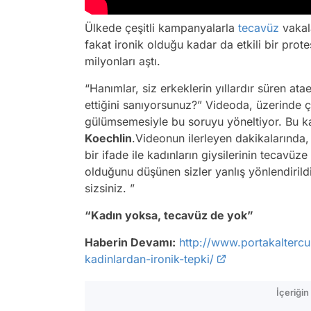
Ülkede çeşitli kampanyalarla
tecavüz
vakal
fakat ironik olduğu kadar da etkili bir prot
milyonları aştı.
“Hanımlar, siz erkeklerin yıllardır süren a
ettiğini sanıyorsunuz?” Videoda, üzerinde çiç
gülümsemesiyle bu soruyu yöneltiyor. Bu kadı
Koechlin
.Videonun ilerleyen dakikalarında,
bir ifade ile kadınların giysilerinin tecavüz
olduğunu düşünen sizler yanlış yönlendirild
sizsiniz. ”
“Kadın yoksa, tecavüz de yok”
Haberin Devamı:
http://www.portakalterc
kadinlardan-ironik-tepki/
İçeriği