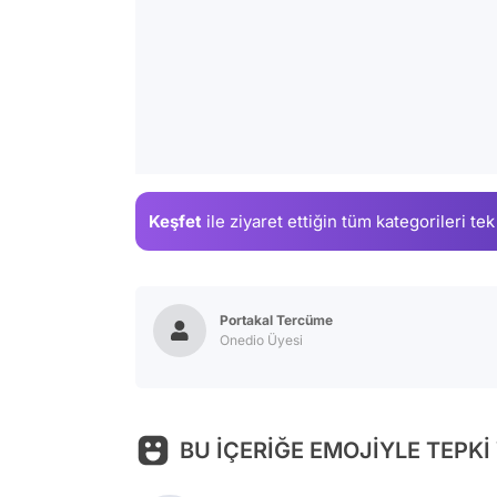
Keşfet
ile ziyaret ettiğin
tüm kategorileri tek
Portakal Tercüme
Onedio Üyesi
BU İÇERİĞE EMOJİYLE TEPKİ