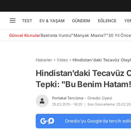
TEST
EV & YAŞAM
GÜNDEM
EĞLENCE
YE
Güncel Konular
Bastonla Vurdu!
"Manyak Mısınız?"
30 Yıl Önc
Haberler
Video
Hindistan'daki Tecavüz Olayl
Hindistan'daki Tecavüz O
Tepki: "Bu Benim Hatam
Portakal Tercüme
- Onedio Üyesi
25.02.2015 - 16:20
Son Güncelleme: 25.02.201
Onedio’yu Google’da tercih edil