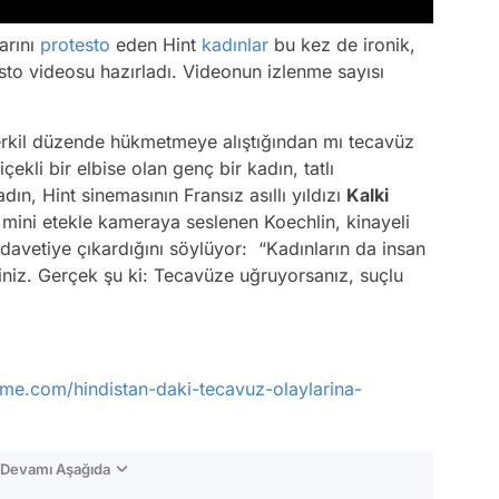
arını
protesto
eden Hint
kadınlar
bu kez de ironik,
esto videosu hazırladı. Videonun izlenme sayısı
taerkil düzende hükmetmeye alıştığından mı tecavüz
ekli bir elbise olan genç bir kadın, tatlı
n, Hint sinemasının Fransız asıllı yıldızı
Kalki
 mini etekle kameraya seslenen Koechlin, kinayeli
e davetiye çıkardığını söylüyor: “Kadınların da insan
iniz. Gerçek şu ki: Tecavüze uğruyorsanız, suçlu
ume.com/hindistan-daki-tecavuz-olaylarina-
n Devamı Aşağıda