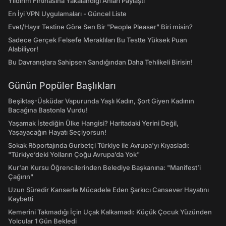
Yıldırım Fırtınasına Yakalandığı Anları Paylaştı
En İyi VPN Uygulamaları - Güncel Liste
Evet/Hayır Testine Göre Sen Bir "People Pleaser" Biri misin?
Sadece Gerçek Felsefe Meraklıları Bu Testte Yüksek Puan
Alabiliyor!
Bu Davranışlara Sahipsen Sandığından Daha Tehlikeli Birisin!
Günün Popüler Başlıkları
Beşiktaş-Üsküdar Vapurunda Yaşlı Kadın, Şort Giyen Kadının
Bacağına Bastonla Vurdu!
Yaşamak İstediğin Ülke Hangisi? Haritadaki Yerini Değil,
Yaşayacağın Hayatı Seçiyorsun!
Sokak Röportajında Gurbetçi Türkiye ile Avrupa'yı Kıyasladı:
"Türkiye’deki Yolların Çoğu Avrupa’da Yok"
Kur'an Kursu Öğrencilerinden Belediye Başkanına: "Manifest’i
Çağırın"
Uzun Süredir Kanserle Mücadele Eden Şarkıcı Cansever Hayatını
Kaybetti
Kemerini Takmadığı İçin Uçak Kalkamadı: Küçük Çocuk Yüzünden
Yolcular 1 Gün Bekledi