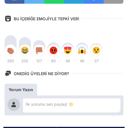
BU İÇERİĞE EMOJİYLE TEPKİ VER!
265
202
127
60
48
48
37
ONEDİO ÜYELERİ NE DİYOR?
Yorum Yazın