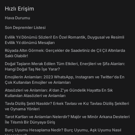
Hızlı Erişim
Hava Durumu
Son Depremler Listesi
Evlilik Yıl Dönümü Sözleri! En Özel Romantik, Duygusal ve Resimli
Evlilik Yıl dönümü Mesajları
Rüyada Altın Görmek: Gerçekler de Saadetiniz de Çil Çil Altınlarda
Saklı Olabilir!
Doğal Taşların Merak Edilen Tüm Etkileri, Enerjileri ve Şifa Alanları:
Hangi Doğal Taş Ne İşe Yarar?
Emojilerin Anlamları: 2023 WhatsApp, Instagram ve Twitter'da En
Çok Kullanılan Emojiler ve Anlamları
Atasözleri ve Anlamları: A'dan Z'ye Gündelik Hayatta En Sık
Kullanılan Atasözleri ve Anlamları
Tavla Diziliş Şekli Nasıldır? Erkek Tavlası ve Kız Tavlası Diziliş Şekilleri
ve Oynama Yönleri
Tarot Kartları ve Anlamları Nelerdir? Majör ve Minör Arkana Desteleri
İle Tılsımlı Bir Dünyaya Giriş
Burç Uyumu Hesaplama Nedir? Burç Uyumu, Aşk Uyumu Nasıl