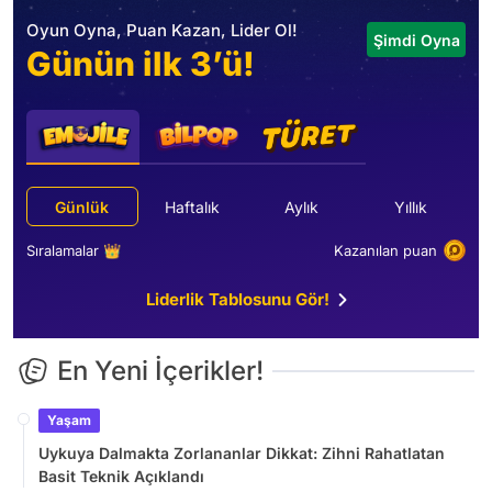
Oyun Oyna, Puan Kazan, Lider Ol!
Şimdi Oyna
Günün ilk 3’ü!
Günlük
Haftalık
Aylık
Yıllık
Sıralamalar 👑
Kazanılan puan
Liderlik Tablosunu Gör!
En Yeni İçerikler!
Yaşam
Uykuya Dalmakta Zorlananlar Dikkat: Zihni Rahatlatan
Basit Teknik Açıklandı