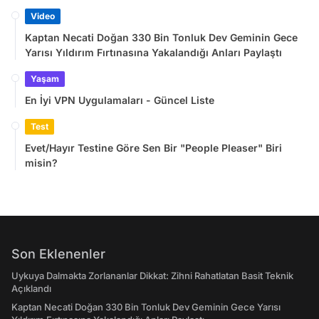
Video
Kaptan Necati Doğan 330 Bin Tonluk Dev Geminin Gece
Yarısı Yıldırım Fırtınasına Yakalandığı Anları Paylaştı
Yaşam
En İyi VPN Uygulamaları - Güncel Liste
Test
Evet/Hayır Testine Göre Sen Bir "People Pleaser" Biri
misin?
Son Eklenenler
Uykuya Dalmakta Zorlananlar Dikkat: Zihni Rahatlatan Basit Teknik
Açıklandı
Kaptan Necati Doğan 330 Bin Tonluk Dev Geminin Gece Yarısı