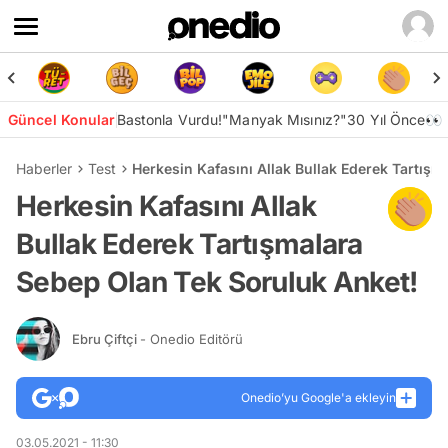
Güncel Konular
Bastonla Vurdu!
"Manyak Mısınız?"
30 Yıl Önce👀
Haberler
Test
Herkesin Kafasını Allak Bullak Ederek Tartış
Herkesin Kafasını Allak
Bullak Ederek Tartışmalara
Sebep Olan Tek Soruluk Anket!
Ebru Çiftçi
- Onedio Editörü
Onedio’yu Google'a ekleyin
03.05.2021 - 11:30