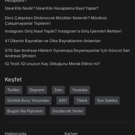
Hesaplanır?
İdeal Kilo Nedir? İdeal Kilo Hesaplama Nasıl Yapılır?
Ders Çalışırken Dinlenecek Müzikler Nelerdir? Müziksiz
Çalışamayanlar Toplanın!
Instagram Giriş Nasıl Yapılır? Instagram'a Giriş İşlemleri Rehberi
41 Ülkenin Bayrakları ve Ülke Bayraklarının Anlamları
GTA San Andreas Hileleri! Oynamaya Doyamayanlar İçin Güncel San
Andreas Şifreleri
IQ Testi: IQ'unuzun Kaç Olduğunu Merak Ettiniz mi?
Keşfet
Twitter
Deprem
Zam
Youtube
Günlük Burç Yorumları
A101
Tiktok
Son Dakika
Bugün Ne Pişirsem
Gezilecek Yerler
Hakkımızda
Kariyer