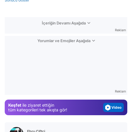
Sonucu Göster
İçeriğin Devamı Aşağıda
Reklam
Yorumlar ve Emojiler Aşağıda
Video
Test
Gündem
Reklam
Magazin
Keşfet
ile ziyaret ettiğin
Video
tüm kategorileri tek akışta gör!
Test
Ebru Çiftçi