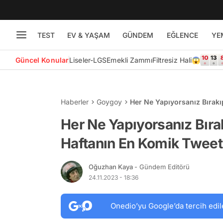
TEST
EV & YAŞAM
GÜNDEM
EĞLENCE
YE
Güncel Konular
Liseler-LGS
Emekli Zammı
Filtresiz Hali😱
Haberler
Goygoy
Her Ne Yapıyorsanız Bırak
Her Ne Yapıyorsanız Bır
Haftanın En Komik Tweetl
Oğuzhan Kaya
- Gündem Editörü
24.11.2023 - 18:36
Onedio’yu Google’da tercih edil