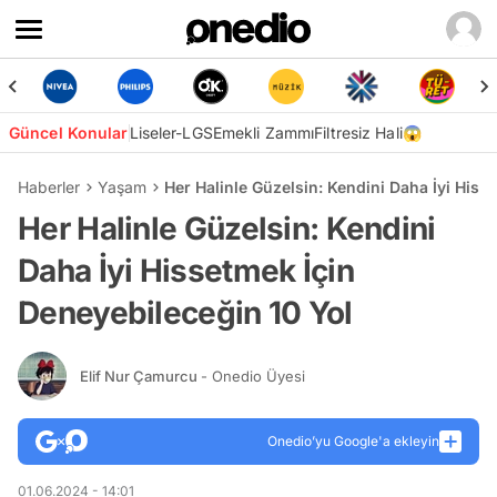
Güncel Konular
Liseler-LGS
Emekli Zammı
Filtresiz Hali😱
Haberler
Yaşam
Her Halinle Güzelsin: Kendini Daha İyi Hiss
Her Halinle Güzelsin: Kendini
Daha İyi Hissetmek İçin
Deneyebileceğin 10 Yol
Elif Nur Çamurcu
- Onedio Üyesi
Onedio’yu Google'a ekleyin
01.06.2024 - 14:01