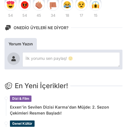
54
54
45
34
18
17
15
ONEDİO ÜYELERİ NE DİYOR?
Yorum Yazın
En Yeni İçerikler!
Dizi & Film
Exxen'in Sevilen Dizisi Karma'dan Müjde: 2. Sezon
Çekimleri Resmen Başladı!
Genel Kültür