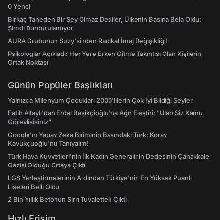
0 Yendi
Birkaç Taneden Bir Şey Olmaz Dediler, Ülkenin Başına Bela Oldu:
Şimdi Durdurulamıyor
AURA Grubunun Suzy'sinden Radikal İmaj Değişikliği!
Psikologlar Açıkladı: Her Yere Erken Gitme Takıntısı Olan Kişilerin
Ortak Noktası
Günün Popüler Başlıkları
Yalnızca Milenyum Çocukları 2000'lilerin Çok İyi Bildiği Şeyler
Fatih Altaylı'dan Erdal Beşikçioğlu'na Ağır Eleştiri: "Ulan Siz Kamu
Görevlisisiniz"
Google'ın Yapay Zeka Biriminin Başındaki Türk: Koray
Kavukçuoğlu'nu Tanıyalım!
Türk Hava Kuvvetleri'nin İlk Kadın Generalinin Dedesinin Çanakkale
Gazisi Olduğu Ortaya Çıktı
LGS Yerleştirmelerinin Ardından Türkiye'nin En Yüksek Puanlı
Liseleri Belli Oldu
2 Bin Yıllık Betonun Sırrı Tuvaletten Çıktı
Hızlı Erişim