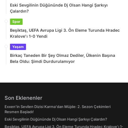
Eski Sevgilinin Düğününde Dj Olsan Hangi Şarkıyı
Çalardın?
Spor
Beşiktaş, UEFA Avrupa Ligi 3. Ön Eleme Turunda Hradec
Kralove'ı 1-0 Yendi
Yaşam
Birkaç Taneden Bir Şey Olmaz Dediler, Ülkenin Başına
Bela Oldu: Şimdi Durdurulamıyor
Son Eklenenler
Exxen'in Sevilen Dizisi Karma'dan Müjde: 2. Sezon Çekimleri
Resmen Başladı!
Eski Sevgilinin Düğününde Dj Olsan Hangi Şarkıyı Çalardın?
Beşiktaş, UEFA Avrupa Ligi 3. Ön Eleme Turunda Hradec Kralove'ı 1-