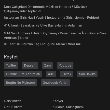
Ders Çalışırken Dinlenecek Müzikler Nelerdir? Müziksiz
Çalışamayanlar Toplanın!
Instagram Giriş Nasıl Yapılır? Instagram'a Giriş İşlemleri Rehberi
41 Ülkenin Bayrakları ve Ülke Bayraklarının Anlamları
GTA San Andreas Hileleri! Oynamaya Doyamayanlar İçin Güncel San
Andreas Şifreleri
IQ Testi: IQ'unuzun Kaç Olduğunu Merak Ettiniz mi?
Keşfet
Twitter
Deprem
Zam
Youtube
Günlük Burç Yorumları
A101
Tiktok
Son Dakika
Bugün Ne Pişirsem
Gezilecek Yerler
Hakkımızda
Kariyer
Geri Bildirim
Kullanıcı Sözleşmesi