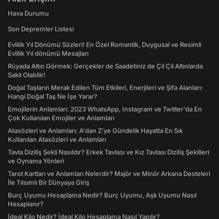
Hava Durumu
Son Depremler Listesi
Evlilik Yıl Dönümü Sözleri! En Özel Romantik, Duygusal ve Resimli
Evlilik Yıl dönümü Mesajları
Rüyada Altın Görmek: Gerçekler de Saadetiniz de Çil Çil Altınlarda
Saklı Olabilir!
Doğal Taşların Merak Edilen Tüm Etkileri, Enerjileri ve Şifa Alanları:
Hangi Doğal Taş Ne İşe Yarar?
Emojilerin Anlamları: 2023 WhatsApp, Instagram ve Twitter'da En
Çok Kullanılan Emojiler ve Anlamları
Atasözleri ve Anlamları: A'dan Z'ye Gündelik Hayatta En Sık
Kullanılan Atasözleri ve Anlamları
Tavla Diziliş Şekli Nasıldır? Erkek Tavlası ve Kız Tavlası Diziliş Şekilleri
ve Oynama Yönleri
Tarot Kartları ve Anlamları Nelerdir? Majör ve Minör Arkana Desteleri
İle Tılsımlı Bir Dünyaya Giriş
Burç Uyumu Hesaplama Nedir? Burç Uyumu, Aşk Uyumu Nasıl
Hesaplanır?
İdeal Kilo Nedir? İdeal Kilo Hesaplama Nasıl Yapılır?