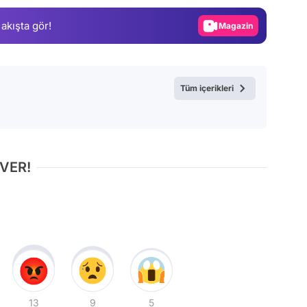
Gündem
 akışta gör!
Magazin
Video
Test
Tüm içerikleri
 VER!
13
9
5