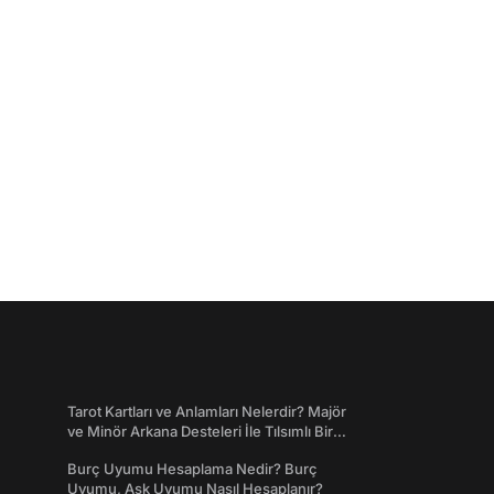
Tarot Kartları ve Anlamları Nelerdir? Majör
ve Minör Arkana Desteleri İle Tılsımlı Bir
Dünyaya Giriş
Burç Uyumu Hesaplama Nedir? Burç
Uyumu, Aşk Uyumu Nasıl Hesaplanır?