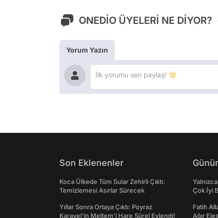
ONEDİO ÜYELERİ NE DİYOR?
Yorum Yazın
Son Eklenenler
Günün
Koca Ülkede Tüm Sular Zehirli Çıktı:
Yalnızca
Temizlemesi Asırlar Sürecek
Çok İyi B
Yıllar Sonra Ortaya Çıktı: Poyraz
Fatih Al
Karayel'in Meltem'i Hare Sürel Evlendi!
Ağır Ele