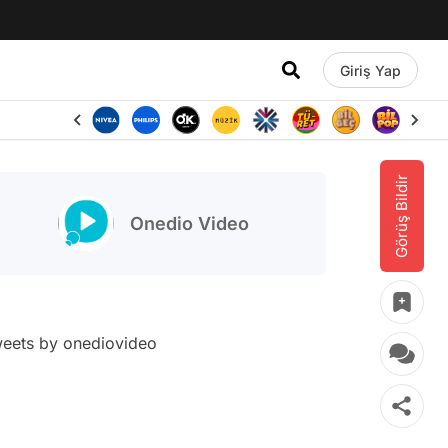
Giriş Yap
Görüş Bildir
Onedio Video
eets by onediovideo