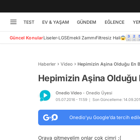
TEST
EV & YAŞAM
GÜNDEM
EĞLENCE
YE
Güncel Konular
Liseler-LGS
Emekli Zammı
Filtresiz Hali😱
Haberler
Video
Hepimizin Aşina Olduğu En B
Hepimizin Aşina Olduğu 
Onedio Video
- Onedio Üyesi
05.07.2016 - 11:59
Son Güncelleme: 14.09.201
Onedio’yu Google’da tercih edil
Oraya gitmeyelim onlar çok cimri :(