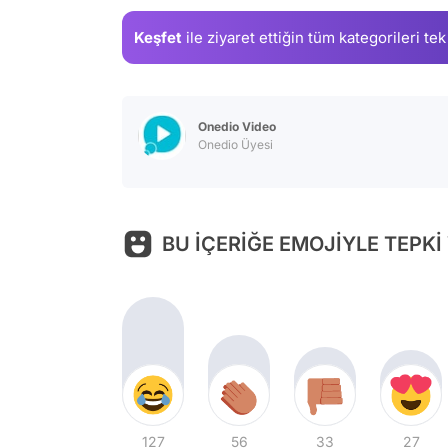
Keşfet
ile ziyaret ettiğin
tüm kategorileri tek
Onedio Video
Onedio Üyesi
BU İÇERİĞE EMOJİYLE TEPKİ
127
56
33
27