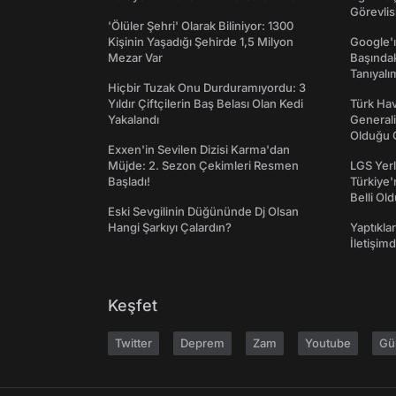
Görevlis
'Ölüler Şehri' Olarak Biliniyor: 1300
Kişinin Yaşadığı Şehirde 1,5 Milyon
Google'ı
Mezar Var
Başında
Tanıyalı
Hiçbir Tuzak Onu Durduramıyordu: 3
Yıldır Çiftçilerin Baş Belası Olan Kedi
Türk Hav
Yakalandı
Generali
Olduğu O
Exxen'in Sevilen Dizisi Karma'dan
Müjde: 2. Sezon Çekimleri Resmen
LGS Yerl
Başladı!
Türkiye'
Belli Ol
Eski Sevgilinin Düğününde Dj Olsan
Hangi Şarkıyı Çalardın?
Yaptıkla
İletişim
Keşfet
Twitter
Deprem
Zam
Youtube
Gü