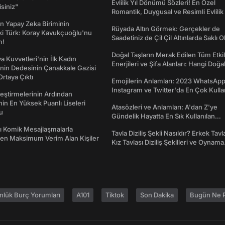
Evlilik Yıl Dönümü Sözleri! En Özel
isiniz"
Romantik, Duygusal ve Resimli Evlilik 
dönümü Mesajları
n Yapay Zeka Biriminin
Rüyada Altın Görmek: Gerçekler de
ki Türk: Koray Kavukçuoğlu'nu
Saadetiniz de Çil Çil Altınlarda Saklı Ol
m!
Doğal Taşların Merak Edilen Tüm Etkil
a Kuvvetleri'nin İlk Kadın
Enerjileri ve Şifa Alanları: Hangi Doğa
nin Dedesinin Çanakkale Gazisi
Ne İşe Yarar?
rtaya Çıktı
Emojilerin Anlamları: 2023 WhatsApp
Instagram ve Twitter'da En Çok Kulla
eştirmelerinin Ardından
Emojiler ve Anlamları
nin En Yüksek Puanlı Liseleri
Atasözleri ve Anlamları: A'dan Z'ye
du
Gündelik Hayatta En Sık Kullanılan
Atasözleri ve Anlamları
rı Komik Mesajlaşmalarla
Tavla Diziliş Şekli Nasıldır? Erkek Tavl
den Maksimum Verim Alan Kişiler
Kız Tavlası Diziliş Şekilleri ve Oynama
Yönleri
nlük Burç Yorumları
A101
Tiktok
Son Dakika
Bugün Ne P