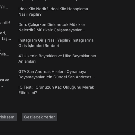
Yıl
İdeal Kilo Nedir? İdeal Kilo Hesaplama
Nasıl Yapılır?
abilir!
Ders Çalışırken Dinlenecek Müzikler
Nelerdir? Müziksiz Çalışamayanlar
eri,
Toplanın!
l Taş
Instagram Giriş Nasıl Yapılır? Instagram'a
Giriş İşlemleri Rehberi
,
nılan
41 Ülkenin Bayrakları ve Ülke Bayraklarının
Anlamları
GTA San Andreas Hileleri! Oynamaya
Doyamayanlar İçin Güncel San Andreas
ası ve
Şifreleri
IQ Testi: IQ'unuzun Kaç Olduğunu Merak
Ettiniz mi?
işirsem
Gezilecek Yerler