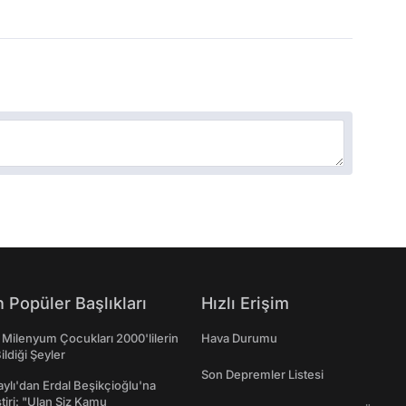
 Popüler Başlıkları
Hızlı Erişim
 Milenyum Çocukları 2000'lilerin
Hava Durumu
ildiği Şeyler
Son Depremler Listesi
taylı'dan Erdal Beşikçioğlu'na
ştiri: "Ulan Siz Kamu