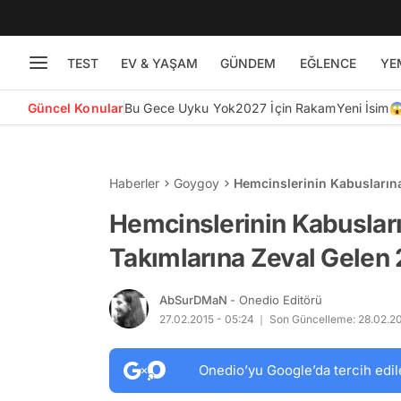
TEST
EV & YAŞAM
GÜNDEM
EĞLENCE
YE
Güncel Konular
Bu Gece Uyku Yok
2027 İçin Rakam
Yeni İsim
Haberler
Goygoy
Hemcinslerinin Kabuslarına
Erkek
Hemcinslerinin Kabusları
Takımlarına Zeval Gelen 
AbSurDMaN
- Onedio Editörü
27.02.2015 - 05:24
Son Güncelleme: 28.02.20
Onedio’yu Google’da tercih edil