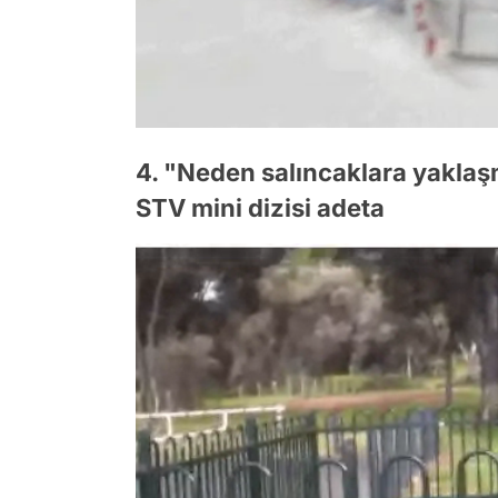
4. "Neden salıncaklara yaklaşm
STV mini dizisi adeta