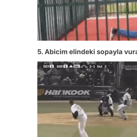
5. Abicim elindeki sopayla vur