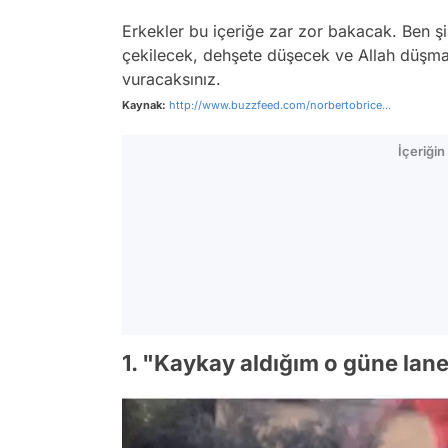
Erkekler bu içeriğe zar zor bakacak. Ben ş
çekilecek, dehşete düşecek ve Allah düşma
vuracaksınız.
Kaynak:
http://www.buzzfeed.com/norbertobrice...
İçeriği
1. "Kaykay aldığım o güne lane