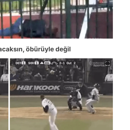
acaksın, öbürüyle değil