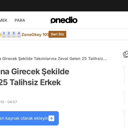
MEK
PARA

ZoneOkey 101
Seri Diz
 Girecek Şekilde Takımlarına Zeval Gelen 25 Talihsiz
na Girecek Şekilde
25 Talihsiz Erkek
15 - 04:07
en kaynak olarak ekleyin