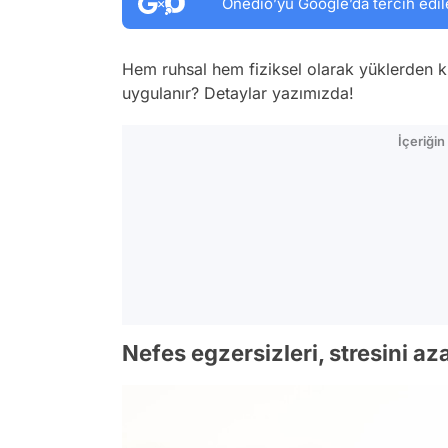
Onedio’yu Google’da tercih edil
Hem ruhsal hem fiziksel olarak yüklerden ku
uygulanır? Detaylar yazımızda!
İçeriği
Nefes egzersizleri, stresini az