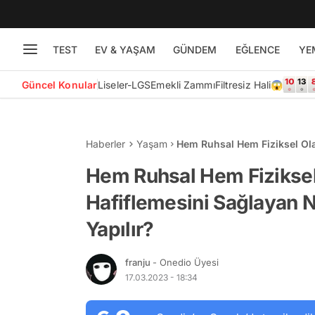
TEST
EV & YAŞAM
GÜNDEM
EĞLENCE
YE
Güncel Konular
Liseler-LGS
Emekli Zammı
Filtresiz Hali😱
Haberler
Yaşam
Hem Ruhsal Hem Fiziksel Ola
Nedir? Nasıl Yapılır?
Hem Ruhsal Hem Fiziksel
Hafiflemesini Sağlayan N
Yapılır?
franju
- Onedio Üyesi
17.03.2023 - 18:34