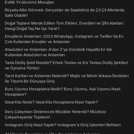
Evlilik Yıl dönümü Mesajları
Rüyada Altın Görmek: Gerçekler de Saadetiniz de Çil Çil Altınlarda
Saklı Olabilir!
Doğal Taşların Merak Edilen Tüm Etkileri, Enerjileri ve Şifa Alanları:
Hangi Doğal Taş Ne İşe Yarar?
Emojilerin Anlamları: 2023 WhatsApp, Instagram ve Twitter'da En
Çok Kullanılan Emojiler ve Anlamları
Atasözleri ve Anlamları: A'dan Z'ye Gündelik Hayatta En Sık
Kullanılan Atasözleri ve Anlamları
Tavla Diziliş Şekli Nasıldır? Erkek Tavlası ve Kız Tavlası Diziliş Şekilleri
ve Oynama Yönleri
Tarot Kartları ve Anlamları Nelerdir? Majör ve Minör Arkana Desteleri
İle Tılsımlı Bir Dünyaya Giriş
Burç Uyumu Hesaplama Nedir? Burç Uyumu, Aşk Uyumu Nasıl
Hesaplanır?
İdeal Kilo Nedir? İdeal Kilo Hesaplama Nasıl Yapılır?
Ders Çalışırken Dinlenecek Müzikler Nelerdir? Müziksiz
Çalışamayanlar Toplanın!
Instagram Giriş Nasıl Yapılır? Instagram'a Giriş İşlemleri Rehberi