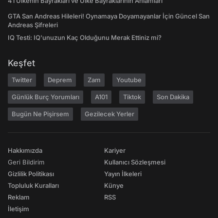
41 Ülkenin Bayrakları ve Ülke Bayraklarının Anlamları
GTA San Andreas Hileleri! Oynamaya Doyamayanlar İçin Güncel San
Andreas Şifreleri
IQ Testi: IQ'unuzun Kaç Olduğunu Merak Ettiniz mi?
Keşfet
Twitter
Deprem
Zam
Youtube
Günlük Burç Yorumları
A101
Tiktok
Son Dakika
Bugün Ne Pişirsem
Gezilecek Yerler
Hakkımızda
Kariyer
Geri Bildirim
Kullanıcı Sözleşmesi
Gizlilik Politikası
Yayın İlkeleri
Topluluk Kuralları
Künye
Reklam
RSS
İletişim