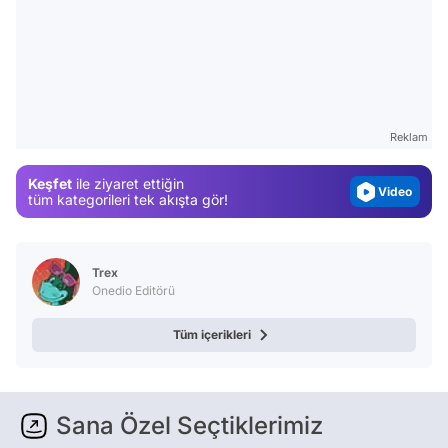
Video
Test
Gündem
Reklam
Magazin
Keşfet
ile ziyaret ettiğin
Video
tüm kategorileri tek akışta gör!
Test
Trex
Onedio Editörü
Tüm içerikleri
Sana Özel Seçtiklerimiz