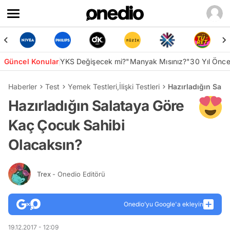
Güncel Konular
YKS Değişecek mi?
"Manyak Mısınız?"
30 Yıl Önc
Haberler
Test
Yemek Testleri
,
İlişki Testleri
Hazırladığın Sal
Hazırladığın Salataya Göre
Kaç Çocuk Sahibi
Olacaksın?
Trex
- Onedio Editörü
Onedio’yu Google'a ekleyin
19.12.2017 - 12:09