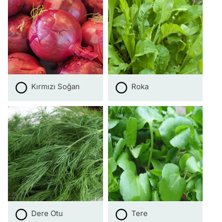
Kırmızı Soğan
Roka
Dere Otu
Tere