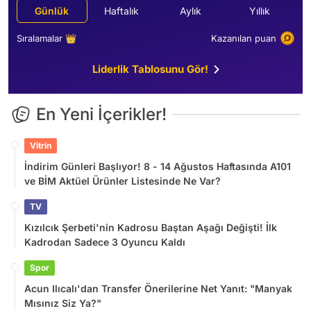
Günlük
Haftalık
Aylık
Yıllık
Sıralamalar 👑
Kazanılan puan
Liderlik Tablosunu Gör!
En Yeni İçerikler!
Vitrin
İndirim Günleri Başlıyor! 8 - 14 Ağustos Haftasında A101
ve BİM Aktüel Ürünler Listesinde Ne Var?
TV
Kızılcık Şerbeti'nin Kadrosu Baştan Aşağı Değişti! İlk
Kadrodan Sadece 3 Oyuncu Kaldı
Spor
Acun Ilıcalı'dan Transfer Önerilerine Net Yanıt: "Manyak
Mısınız Siz Ya?"