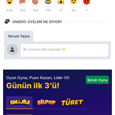
439
242
184
179
77
65
7
ONEDİO ÜYELERİ NE DİYOR?
Yorum Yazın
Oyun Oyna, Puan Kazan, Lider Ol!
Şimdi Oyna
Günün ilk 3’ü!