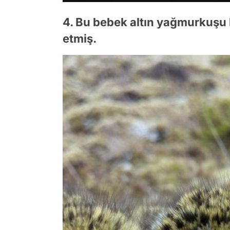
4. Bu bebek altın yağmurkuşu 
etmiş.