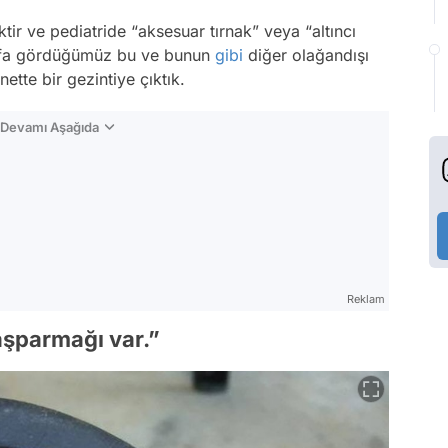
liktir ve pediatride “aksesuar tırnak” veya “altıncı
k defa gördüğümüz bu ve bunun
gibi
diğer olağandışı
ette bir gezintiye çıktık.
n Devamı Aşağıda
Reklam
başparmağı var.”