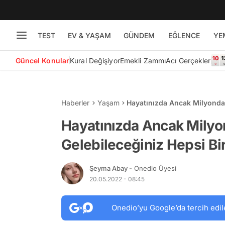
TEST
EV & YAŞAM
GÜNDEM
EĞLENCE
YE
Güncel Konular
Kural Değişiyor
Emekli Zammı
Acı Gerçekler
Haberler
Yaşam
Hayatınızda Ancak Milyonda 
İlginç Görüntüler
Hayatınızda Ancak Milyon
Gelebileceğiniz Hepsi Bir
Şeyma Abay
- Onedio Üyesi
20.05.2022 - 08:45
Onedio’yu Google’da tercih edil