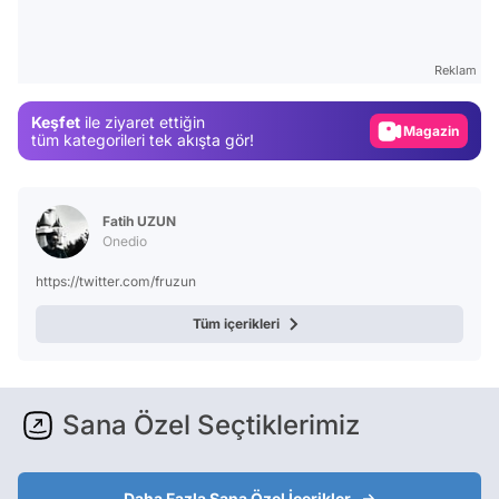
Video
Test
Reklam
Gündem
Keşfet
ile ziyaret ettiğin
Magazin
tüm kategorileri tek akışta gör!
Video
Test
Fatih UZUN
Onedio
https://twitter.com/fruzun
Tüm içerikleri
Sana Özel Seçtiklerimiz
Daha Fazla Sana Özel İçerikler