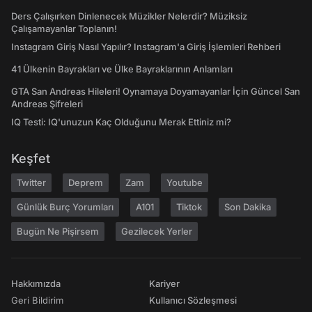
Ders Çalışırken Dinlenecek Müzikler Nelerdir? Müziksiz
Çalışamayanlar Toplanın!
Instagram Giriş Nasıl Yapılır? Instagram'a Giriş İşlemleri Rehberi
41 Ülkenin Bayrakları ve Ülke Bayraklarının Anlamları
GTA San Andreas Hileleri! Oynamaya Doyamayanlar İçin Güncel San
Andreas Şifreleri
IQ Testi: IQ'unuzun Kaç Olduğunu Merak Ettiniz mi?
Keşfet
Twitter
Deprem
Zam
Youtube
Günlük Burç Yorumları
A101
Tiktok
Son Dakika
Bugün Ne Pişirsem
Gezilecek Yerler
Hakkımızda
Kariyer
Geri Bildirim
Kullanıcı Sözleşmesi