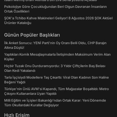
Psikolojiye Göre Çocukluğundan Beri Olgun Davranan İnsanların
Ortak Özellikleri
ŞOK'a Tchibo Kahve Makineleri Geliyor! 8 Ağustos 2026 ŞOK Aktüel
Ürünler Kataloğu
Günün Popüler Başlıkları
İlk Anket Sonucu: YENİ Parti'nin Oy Oranı Belli Oldu, CHP Barajın
Altına Düştü!
Yaptıkları Komik Mesajlaşmalarla İletişimden Maksimum Verim Alan
Kişiler
Hiçbir Tuzak Onu Durduramıyordu: 3 Yıldır Çiftçilerin Baş Belası
Olan Kedi Yakalandı
Tarla İşçisiydi Modellere Taş Çıkarttı: Viral Olan Kadının Son Haline
Beğeni Yağdı
Türkiye'nin Ünlü AVM'si Kapandı, Tüm Mağazalar Boşaltıldı: Metro
Çıkışını Kullananlara Uyarı Yapıldı
Milli Eğitim ve İçişleri Bakanlığı’ndan Ortak Karar: Yeni Dönemde
Tüm Okullardaki Kurallar Değişiyor
Hızlı Erişim