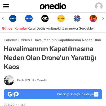
Güncel Konular
Kural Değişiyor
Emekli Zammı
Acı Gerçekler
Haberler
Video
Havalimanının Kapatılmasına Neden Olan Dr
Havalimanının Kapatılmasına
Neden Olan Drone'un Yarattığı
Kaos
Fatih UZUN
- Onedio
Onedio’yu Google'a ekleyin
02.11.2017 - 13:31