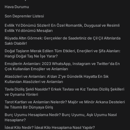
Hava Durumu
Son Depremler Listesi
Evlilik Yıl Dönümü Sözleri! En Özel Romantik, Duygusal ve Resimli
Evlilik Yıl dönümü Mesajları
Rüyada Altın Görmek: Gerçekler de Saadetiniz de Çil Çil Altınlarda
Saklı Olabilir!
Doğal Taşların Merak Edilen Tüm Etkileri, Enerjileri ve Şifa Alanları:
Hangi Doğal Taş Ne İşe Yarar?
Emojilerin Anlamları: 2023 WhatsApp, Instagram ve Twitter'da En
Çok Kullanılan Emojiler ve Anlamları
Atasözleri ve Anlamları: A'dan Z'ye Gündelik Hayatta En Sık
Kullanılan Atasözleri ve Anlamları
Tavla Diziliş Şekli Nasıldır? Erkek Tavlası ve Kız Tavlası Diziliş Şekilleri
ve Oynama Yönleri
Tarot Kartları ve Anlamları Nelerdir? Majör ve Minör Arkana Desteleri
İle Tılsımlı Bir Dünyaya Giriş
Burç Uyumu Hesaplama Nedir? Burç Uyumu, Aşk Uyumu Nasıl
Hesaplanır?
İdeal Kilo Nedir? İdeal Kilo Hesaplama Nasıl Yapılır?