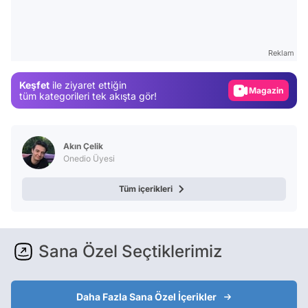
Video
Test
Reklam
Gündem
Keşfet
ile ziyaret ettiğin
Magazin
tüm kategorileri tek akışta gör!
Video
Test
Akın Çelik
Onedio Üyesi
Tüm içerikleri
Sana Özel Seçtiklerimiz
Daha Fazla Sana Özel İçerikler