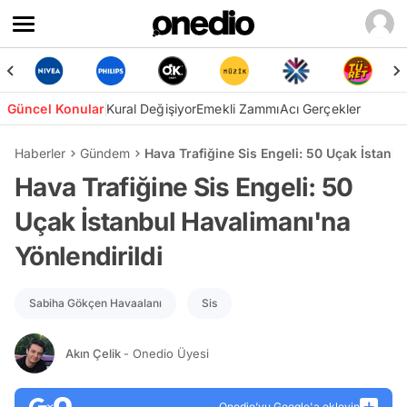
Güncel Konular
Kural Değişiyor
Emekli Zammı
Acı Gerçekler
Haberler
Gündem
Hava Trafiğine Sis Engeli: 50 Uçak İstanbu
Hava Trafiğine Sis Engeli: 50
Uçak İstanbul Havalimanı'na
Yönlendirildi
Sabiha Gökçen Havaalanı
Sis
Akın Çelik
- Onedio Üyesi
Onedio’yu Google'a ekleyin