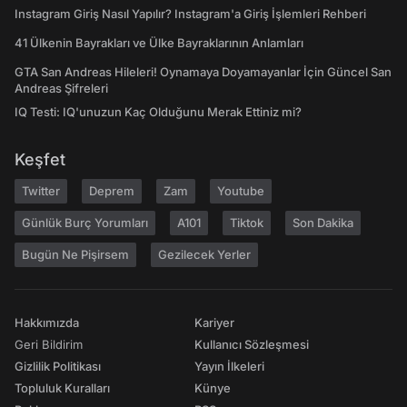
Instagram Giriş Nasıl Yapılır? Instagram'a Giriş İşlemleri Rehberi
41 Ülkenin Bayrakları ve Ülke Bayraklarının Anlamları
GTA San Andreas Hileleri! Oynamaya Doyamayanlar İçin Güncel San
Andreas Şifreleri
IQ Testi: IQ'unuzun Kaç Olduğunu Merak Ettiniz mi?
Keşfet
Twitter
Deprem
Zam
Youtube
Günlük Burç Yorumları
A101
Tiktok
Son Dakika
Bugün Ne Pişirsem
Gezilecek Yerler
Hakkımızda
Kariyer
Geri Bildirim
Kullanıcı Sözleşmesi
Gizlilik Politikası
Yayın İlkeleri
Topluluk Kuralları
Künye