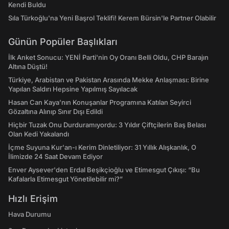
Kendi Buldu
Sıla Türkoğlu'na Yeni Başrol Teklifi! Kerem Bürsin'le Partner Olabilir
Günün Popüler Başlıkları
İlk Anket Sonucu: YENİ Parti'nin Oy Oranı Belli Oldu, CHP Barajın
Altına Düştü!
Türkiye, Arabistan ve Pakistan Arasında Mekke Anlaşması: Birine
Yapılan Saldırı Hepsine Yapılmış Sayılacak
Hasan Can Kaya’nın Konuşanlar Programına Katılan Seyirci
Gözaltına Alınıp Sınır Dışı Edildi
Hiçbir Tuzak Onu Durduramıyordu: 3 Yıldır Çiftçilerin Baş Belası
Olan Kedi Yakalandı
İçme Suyuna Kur'an-ı Kerim Dinletiliyor: 31 Yıllık Alışkanlık, O
İlimizde 24 Saat Devam Ediyor
Enver Aysever'den Erdal Beşikçioğlu ve Etimesgut Çıkışı: “Bu
Kafalarla Etimesgut Yönetilebilir mi?”
Hızlı Erişim
Hava Durumu