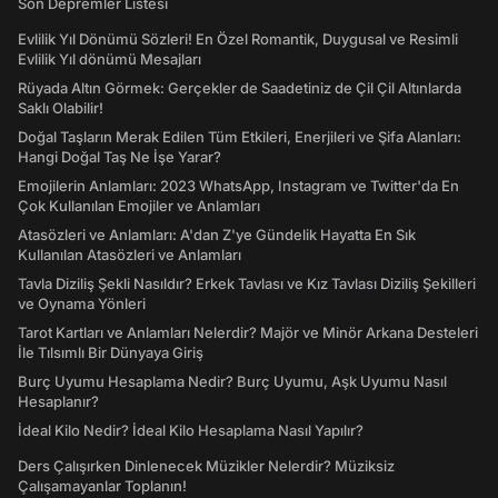
Son Depremler Listesi
Evlilik Yıl Dönümü Sözleri! En Özel Romantik, Duygusal ve Resimli
Evlilik Yıl dönümü Mesajları
Rüyada Altın Görmek: Gerçekler de Saadetiniz de Çil Çil Altınlarda
Saklı Olabilir!
Doğal Taşların Merak Edilen Tüm Etkileri, Enerjileri ve Şifa Alanları:
Hangi Doğal Taş Ne İşe Yarar?
Emojilerin Anlamları: 2023 WhatsApp, Instagram ve Twitter'da En
Çok Kullanılan Emojiler ve Anlamları
Atasözleri ve Anlamları: A'dan Z'ye Gündelik Hayatta En Sık
Kullanılan Atasözleri ve Anlamları
Tavla Diziliş Şekli Nasıldır? Erkek Tavlası ve Kız Tavlası Diziliş Şekilleri
ve Oynama Yönleri
Tarot Kartları ve Anlamları Nelerdir? Majör ve Minör Arkana Desteleri
İle Tılsımlı Bir Dünyaya Giriş
Burç Uyumu Hesaplama Nedir? Burç Uyumu, Aşk Uyumu Nasıl
Hesaplanır?
İdeal Kilo Nedir? İdeal Kilo Hesaplama Nasıl Yapılır?
Ders Çalışırken Dinlenecek Müzikler Nelerdir? Müziksiz
Çalışamayanlar Toplanın!