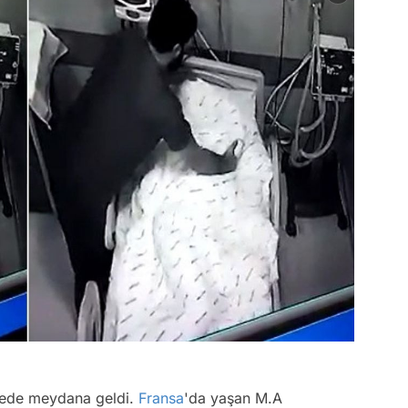
anede meydana geldi.
Fransa
'da yaşan M.A