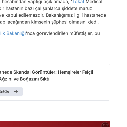
a
hesabından yaptığı açıklamada,
'
Tokat
Medical
bir hastanın bazı çalışanlarca şiddete maruz
ve kabul edilemezdir. Bakanlığımız ilgili hastanede
 yapılacağından kimsenin şüphesi olmasın'
dedi.
lık Bakanlığı
'nca görevlendirilen müfettişler, bu
anede Skandal Görüntüler: Hemşireler Felçli
ğzını ve Boğazını Sıktı
üntüle