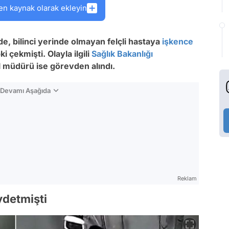
en kaynak olarak ekleyin
de, bilinci yerinde olmayan felçli hastaya
işkence
i çekmişti. Olayla ilgili
Sağlık Bakanlığı
 müdürü ise görevden alındı.
n Devamı Aşağıda
Reklam
ydetmişti