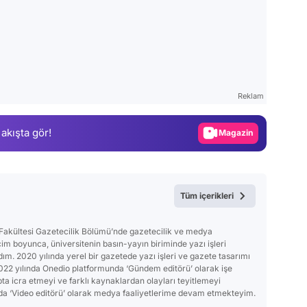
Video
Test
Gündem
Reklam
Magazin
 akışta gör!
Video
Test
Tüm içerikleri
m Fakültesi Gazetecilik Bölümü’nde gazetecilik ve medya
ecim boyunca, üniversitenin basın-yayın biriminde yazı işleri
ım. 2020 yılında yerel bir gazetede yazı işleri ve gazete tasarımı
2022 yılında Onedio platformunda ‘Gündem editörü’ olarak işe
ta icra etmeyi ve farklı kaynaklardan olayları teyitlemeyi
nda ‘Video editörü’ olarak medya faaliyetlerime devam etmekteyim.