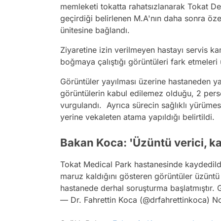
memleketi tokatta rahatsızlanarak Tokat De
geçirdiği belirlenen M.A'nın daha sonra öz
ünitesine bağlandı.
Ziyaretine izin verilmeyen hastayı servis k
boğmaya çalıştığı görüntüleri fark etmeleri 
Görüntüler yayılması üzerine hastaneden ya
görüntülerin kabul edilemez olduğu, 2 perso
vurgulandı. Ayrıca sürecin sağlıklı yürüme
yerine vekaleten atama yapıldığı belirtildi.
Bakan Koca: 'Üzüntü verici, k
Tokat Medical Park hastanesinde kaydedildiği
maruz kaldığını gösteren görüntüler üzüntü v
hastanede derhal soruşturma başlatmıştır. 
— Dr. Fahrettin Koca (@drfahrettinkoca)
No