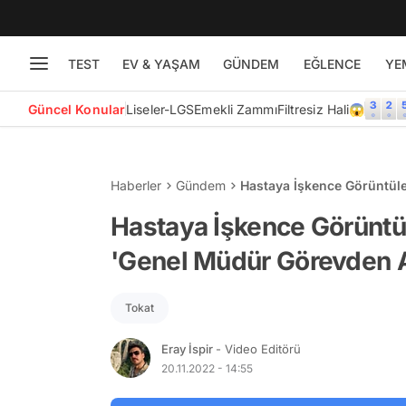
TEST
EV & YAŞAM
GÜNDEM
EĞLENCE
YE
Güncel Konular
Liseler-LGS
Emekli Zammı
Filtresiz Hali😱
Haberler
Gündem
Hastaya İşkence Görüntül
Alındı'
Hastaya İşkence Görüntü
'Genel Müdür Görevden A
Tokat
Eray İspir
- Video Editörü
20.11.2022 - 14:55