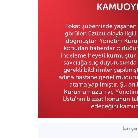
İçeriği