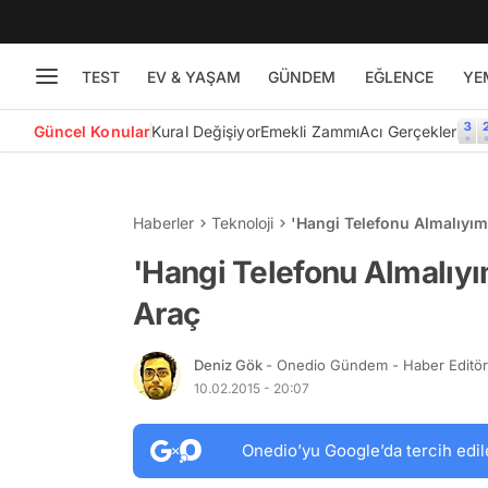
TEST
EV & YAŞAM
GÜNDEM
EĞLENCE
YE
Güncel Konular
Kural Değişiyor
Emekli Zammı
Acı Gerçekler
Haberler
Teknoloji
'Hangi Telefonu Almalıyı
'Hangi Telefonu Almalıy
Araç
Deniz Gök
- Onedio Gündem - Haber Editö
10.02.2015 - 20:07
Onedio’yu Google’da tercih edil