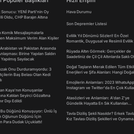
 Popüler Başlıkları
Hızlı Erişim
t Sonucu: YENİ Parti'nin Oy
Hava Durumu
lli Oldu, CHP Barajın Altına
Son Depremler Listesi
rı Komik Mesajlaşmalarla
Evlilik Yıl Dönümü Sözleri! En Özel
den Maksimum Verim Alan Kişiler
Romantik, Duygusal ve Resimli Evlilik 
dönümü Mesajları
 Arabistan ve Pakistan Arasında
Rüyada Altın Görmek: Gerçekler de
laşması: Birine Yapılan Saldırı
Saadetiniz de Çil Çil Altınlarda Saklı Ol
Yapılmış Sayılacak
Doğal Taşların Merak Edilen Tüm Etkil
Tuzak Onu Durduramıyordu: 3
Enerjileri ve Şifa Alanları: Hangi Doğa
ftçilerin Baş Belası Olan Kedi
Ne İşe Yarar?
ı
Emojilerin Anlamları: 2023 WhatsApp
Instagram ve Twitter'da En Çok Kulla
an Kaya’nın Konuşanlar
Emojiler ve Anlamları
na Katılan Seyirci Gözaltına
Atasözleri ve Anlamları: A'dan Z'ye
nır Dışı Edildi
Gündelik Hayatta En Sık Kullanılan
Atasözleri ve Anlamları
 Bu Düğünü Konuşuyor: Ünlü İş
Tavla Diziliş Şekli Nasıldır? Erkek Tavl
ın Oğlunun Düğünü İçin
Kız Tavlası Diziliş Şekilleri ve Oynama
 Para Dudak Uçuklattı!
Yönleri