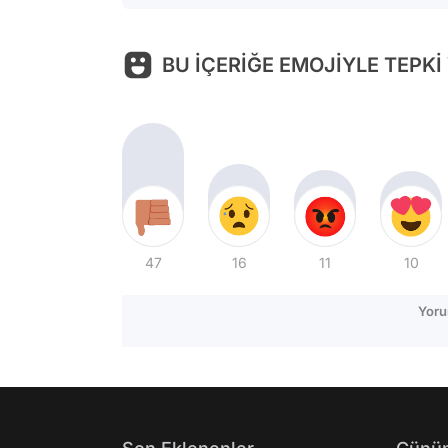
BU İÇERİĞE EMOJİYLE TEPKİ
47
16
11
10
Yoru