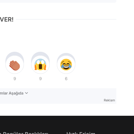
 VER!
9
9
6
mlar Aşağıda
Reklam