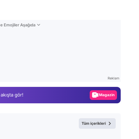
e Emojiler Aşağıda
Video
Test
Reklam
Gündem
 akışta gör!
Magazin
Video
Test
Tüm içerikleri