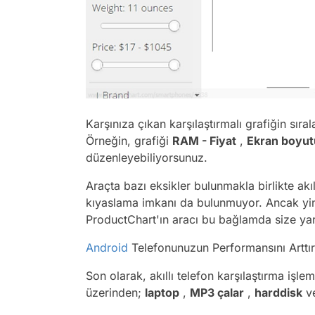
Karşınıza çıkan karşılaştırmalı grafiğin sır
Örneğin, grafiği
RAM - Fiyat
,
Ekran boyut
düzenleyebiliyorsunuz.
Araçta bazı eksikler bulunmakla birlikte akıll
kıyaslama imkanı da bulunmuyor. Ancak y
ProductChart'ın aracı bu bağlamda size yard
Android
Telefonunuzun Performansını Artt
Son olarak, akıllı telefon karşılaştırma işle
üzerinden;
laptop
,
MP3 çalar
,
harddisk
v