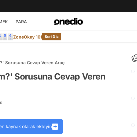
MEK
PARA
ZoneOkey 101
Seri Diz
m?' Sorusuna Cevap Veren Araç
ım?' Sorusuna Cevap Veren
rü
en kaynak olarak ekleyin