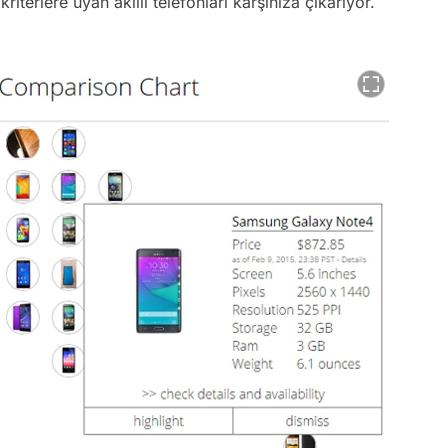
riterlere uyan akıllı telefonları karşınıza çıkarıyor.