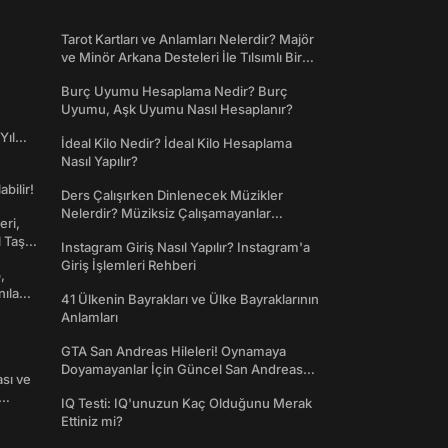
Tarot Kartları ve Anlamları Nelerdir? Majör
ve Minör Arkana Desteleri İle Tılsımlı Bir
Dünyaya Giriş
Burç Uyumu Hesaplama Nedir? Burç
Uyumu, Aşk Uyumu Nasıl Hesaplanır?
Yıl
İdeal Kilo Nedir? İdeal Kilo Hesaplama
Nasıl Yapılır?
abilir!
Ders Çalışırken Dinlenecek Müzikler
Nelerdir? Müziksiz Çalışamayanlar
eri,
Toplanın!
l Taş
Instagram Giriş Nasıl Yapılır? Instagram'a
Giriş İşlemleri Rehberi
,
nılan
41 Ülkenin Bayrakları ve Ülke Bayraklarının
Anlamları
GTA San Andreas Hileleri! Oynamaya
Doyamayanlar İçin Güncel San Andreas
ası ve
Şifreleri
IQ Testi: IQ'unuzun Kaç Olduğunu Merak
Ettiniz mi?