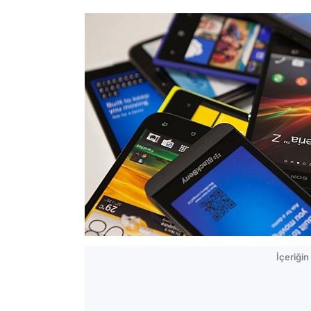
İçeriği