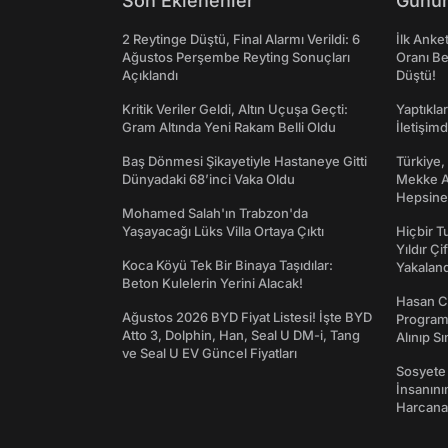
Son Eklenenler
Günün
2 Reytinge Düştü, Final Alarmı Verildi: 6
İlk Anke
Ağustos Perşembe Reyting Sonuçları
Oranı Be
Açıklandı
Düştü!
Kritik Veriler Geldi, Altın Uçuşa Geçti:
Yaptıkla
Gram Altında Yeni Rakam Belli Oldu
İletişim
Baş Dönmesi Şikayetiyle Hastaneye Gitti
Türkiye,
Dünyadaki 68’inci Vaka Oldu
Mekke An
Hepsine 
Mohamed Salah'ın Trabzon'da
Yaşayacağı Lüks Villa Ortaya Çıktı
Hiçbir 
Yıldır Çi
Koca Köyü Tek Bir Binaya Taşıdılar:
Yakaland
Beton Kulelerin Yerini Alacak!
Hasan C
Ağustos 2026 BYD Fiyat Listesi! İşte BYD
Programı
Atto 3, Dolphin, Han, Seal U DM-i, Tang
Alınıp Sı
ve Seal U EV Güncel Fiyatları
Sosyete
İnsanın
Harcanan