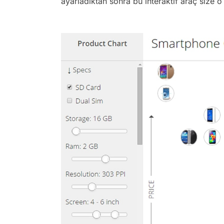
ayarladıktan sonra bu interaktif araç size o k