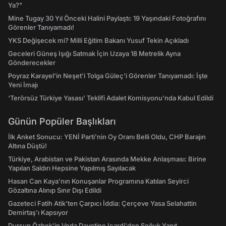
Ya?"
Mine Tugay 30 Yıl Önceki Halini Paylaştı: 19 Yaşındaki Fotoğrafını
Görenler Tanıyamadı!
YKS Değişecek mi? Milli Eğitim Bakanı Yusuf Tekin Açıkladı
Geceleri Güneş Işığı Satmak İçin Uzaya 18 Metrelik Ayna
Gönderecekler
Poyraz Karayel'in Neşet'i Tolga Güleç'i Görenler Tanıyamadı: İşte
Yeni İmajı
‘Terörsüz Türkiye Yasası’ Teklifi Adalet Komisyonu'nda Kabul Edildi
Günün Popüler Başlıkları
İlk Anket Sonucu: YENİ Parti'nin Oy Oranı Belli Oldu, CHP Barajın
Altına Düştü!
Türkiye, Arabistan ve Pakistan Arasında Mekke Anlaşması: Birine
Yapılan Saldırı Hepsine Yapılmış Sayılacak
Hasan Can Kaya’nın Konuşanlar Programına Katılan Seyirci
Gözaltına Alınıp Sınır Dışı Edildi
Gazeteci Fatih Atik'ten Çarpıcı İddia: Çerçeve Yasa Selahattin
Demirtaş'ı Kapsıyor
Dursun Özbek'in Veda Davetine Icardi'den Soğuk Yanıt