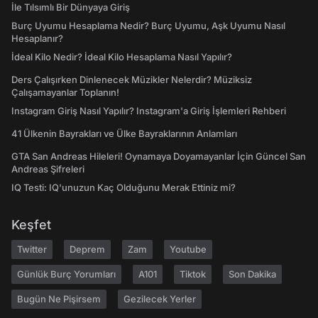
İle Tılsımlı Bir Dünyaya Giriş
Burç Uyumu Hesaplama Nedir? Burç Uyumu, Aşk Uyumu Nasıl
Hesaplanır?
İdeal Kilo Nedir? İdeal Kilo Hesaplama Nasıl Yapılır?
Ders Çalışırken Dinlenecek Müzikler Nelerdir? Müziksiz
Çalışamayanlar Toplanın!
Instagram Giriş Nasıl Yapılır? Instagram'a Giriş İşlemleri Rehberi
41 Ülkenin Bayrakları ve Ülke Bayraklarının Anlamları
GTA San Andreas Hileleri! Oynamaya Doyamayanlar İçin Güncel San
Andreas Şifreleri
IQ Testi: IQ'unuzun Kaç Olduğunu Merak Ettiniz mi?
Keşfet
Twitter
Deprem
Zam
Youtube
Günlük Burç Yorumları
A101
Tiktok
Son Dakika
Bugün Ne Pişirsem
Gezilecek Yerler