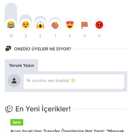
13
3
2
1
0
0
0
ONEDİO ÜYELERİ NE DİYOR?
Yorum Yazın
En Yeni İçerikler!
Spor
Acun Ilıcalı'dan Transfer Önerilerine Net Yanıt: "Manyak