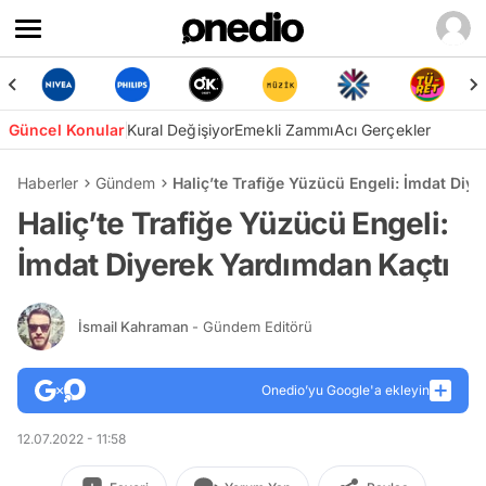
Güncel Konular
Kural Değişiyor
Emekli Zammı
Acı Gerçekler
Haberler
Gündem
Haliç’te Trafiğe Yüzücü Engeli: İmdat Diy
Haliç’te Trafiğe Yüzücü Engeli:
İmdat Diyerek Yardımdan Kaçtı
İsmail Kahraman
- Gündem Editörü
Onedio’yu Google'a ekleyin
12.07.2022 - 11:58