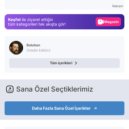
Test
Reklam
Gündem
Keşfet
ile ziyaret ettiğin
Magazin
tüm kategorileri tek akışta gör!
Video
Test
Batuhan
Onedio Editörü
Tüm içerikleri
Sana Özel Seçtiklerimiz
Daha Fazla Sana Özel İçerikler