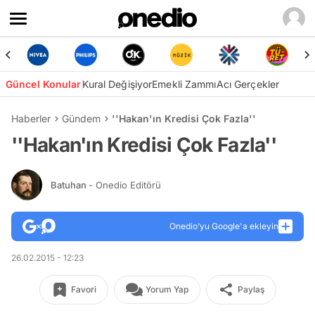
Güncel Konular
Kural Değişiyor
Emekli Zammı
Acı Gerçekler
Haberler
Gündem
''Hakan'ın Kredisi Çok Fazla''
''Hakan'ın Kredisi Çok Fazla''
Batuhan
- Onedio Editörü
Onedio’yu Google'a ekleyin
26.02.2015 - 12:23
Favori
Yorum Yap
Paylaş