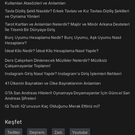
Kullanılan Atasözleri ve Anlamları
Tavla Diziliş Şekli Nasıldır? Erkek Tavlası ve Kız Tavlası Diziliş Şekilleri
ve Oynama Yönleri
Tarot Kartları ve Anlamları Nelerdir? Majör ve Minör Arkana Desteleri
İle Tılsımlı Bir Dünyaya Giriş
Burç Uyumu Hesaplama Nedir? Burç Uyumu, Aşk Uyumu Nasıl
Hesaplanır?
İdeal Kilo Nedir? İdeal Kilo Hesaplama Nasıl Yapılır?
Ders Çalışırken Dinlenecek Müzikler Nelerdir? Müziksiz
Çalışamayanlar Toplanın!
Instagram Giriş Nasıl Yapılır? Instagram'a Giriş İşlemleri Rehberi
41 Ülkenin Bayrakları ve Ülke Bayraklarının Anlamları
GTA San Andreas Hileleri! Oynamaya Doyamayanlar İçin Güncel San
Andreas Şifreleri
IQ Testi: IQ'unuzun Kaç Olduğunu Merak Ettiniz mi?
Keşfet
Twitter
Deprem
Zam
Youtube