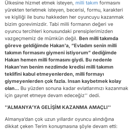
Ülkesine hizmet etmek isteyen,
milli takım
formasını
yürekten terletmek isteyen, becerisi, formu, karakteri
ve kişiliği ile bunu hakkeden her oyuncuyu kazanmak
bizim gorevimizdir. Tabi milli formanın değeri ve
oyuncu tercihleri konusundaki prensiplerimizden
vazgeçmemiz de mümkün değil.
Ben milli takımda
göreve geldiğimde Hakan'a, “Evladım senin milli
takımın formasını giymeni istiyorum” dediğimde
Hakan hemen milli formasını giydi. Bu nedenle
Hakan'nın benim nezdimde kredisi milli takımın
teklifini kabul etmeyenlerden, milli formayı
giymeyenlerden çok fazla. Insan kaybetmek kolay
olan...
Bu yüzden sonuna kadar evlatlarımızı kazanmak
için gayret etmeye devam edeceğiz'' dedi.
''ALMANYA'YA GELİŞİM KAZANMA AMAÇLI''
Almanya’dan çok uzun yıllardır oyuncu alındığına
dikkat çeken Terim konuşmasına şöyle devam etti: