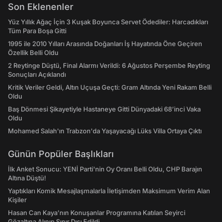
Son Eklenenler
Yüz Yıllık Ağaç İçin 3 Kuşak Boyunca Servet Ödediler: Harcadıkları
Tüm Para Boşa Gitti
1995 ile 2010 Yılları Arasında Doğanları İş Hayatında Öne Geçiren
Özellik Belli Oldu
2 Reytinge Düştü, Final Alarmı Verildi: 6 Ağustos Perşembe Reyting
Sonuçları Açıklandı
Kritik Veriler Geldi, Altın Uçuşa Geçti: Gram Altında Yeni Rakam Belli
Oldu
Baş Dönmesi Şikayetiyle Hastaneye Gitti Dünyadaki 68’inci Vaka
Oldu
Mohamed Salah'ın Trabzon'da Yaşayacağı Lüks Villa Ortaya Çıktı
Günün Popüler Başlıkları
İlk Anket Sonucu: YENİ Parti'nin Oy Oranı Belli Oldu, CHP Barajın
Altına Düştü!
Yaptıkları Komik Mesajlaşmalarla İletişimden Maksimum Verim Alan
Kişiler
Hasan Can Kaya’nın Konuşanlar Programına Katılan Seyirci
Gözaltına Alınıp Sınır Dışı Edildi