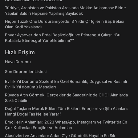
Türkiye, Arabistan ve Pakistan Arasında Mekke Anlaşması: Birine
Yapılan Saldırı Hepsine Yapılmış Sayılacak
Hiçbir Tuzak Onu Durduramıyordu: 3 Yıldır Çiftçilerin Baş Belası
Olan Kedi Yakalandı
Enver Aysever'den Erdal Beşikçioğlu ve Etimesgut Çıkışı: “Bu
Kafalarla Etimesgut Yönetilebilir mi?”
Hızlı Erişim
Hava Durumu
Son Depremler Listesi
Evlilik Yıl Dönümü Sözleri! En Özel Romantik, Duygusal ve Resimli
Evlilik Yıl dönümü Mesajları
Rüyada Altın Görmek: Gerçekler de Saadetiniz de Çil Çil Altınlarda
Saklı Olabilir!
Doğal Taşların Merak Edilen Tüm Etkileri, Enerjileri ve Şifa Alanları:
Hangi Doğal Taş Ne İşe Yarar?
Emojilerin Anlamları: 2023 WhatsApp, Instagram ve Twitter'da En
Çok Kullanılan Emojiler ve Anlamları
Atasözleri ve Anlamları: A'dan Z'ye Gündelik Hayatta En Sık