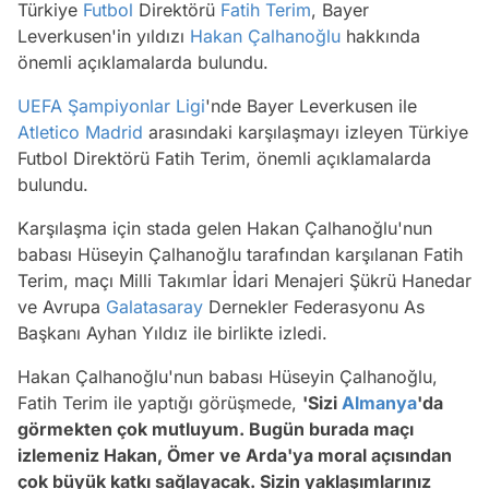
Türkiye
Futbol
Direktörü
Fatih Terim
, Bayer
Leverkusen'in yıldızı
Hakan Çalhanoğlu
hakkında
önemli açıklamalarda bulundu.
UEFA
Şampiyonlar Ligi
'nde Bayer Leverkusen ile
Atletico Madrid
arasındaki karşılaşmayı izleyen Türkiye
Futbol Direktörü Fatih Terim, önemli açıklamalarda
bulundu.
Karşılaşma için stada gelen Hakan Çalhanoğlu'nun
babası Hüseyin Çalhanoğlu tarafından karşılanan Fatih
Terim, maçı Milli Takımlar İdari Menajeri Şükrü Hanedar
ve Avrupa
Galatasaray
Dernekler Federasyonu As
Başkanı Ayhan Yıldız ile birlikte izledi.
Hakan Çalhanoğlu'nun babası Hüseyin Çalhanoğlu,
Fatih Terim ile yaptığı görüşmede,
'Sizi
Almanya
'da
görmekten çok mutluyum. Bugün burada maçı
izlemeniz Hakan, Ömer ve Arda'ya moral açısından
çok büyük katkı sağlayacak. Sizin yaklaşımlarınız