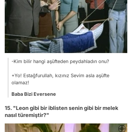
-Kim bilir hangi aşüfteden peydahladın onu?
+Yo! Estağfurullah, kızınız Sevim asla aşüfte
olamaz!
Baba Bizi Eversene
15. "Leon gibi bir iblisten senin gibi bir melek
nasıl türemiştir?"