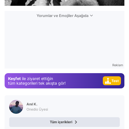
Yorumlar ve Emojiler Aşağıda
Video
Test
Gündem
Magazin
Reklam
Video
Keşfet
ile ziyaret ettiğin
Test
tüm kategorileri tek akışta gör!
Anıl K.
Onedio Üyesi
Tüm içerikleri