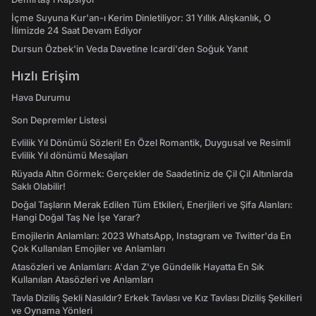
İçme Suyuna Kur'an-ı Kerim Dinletiliyor: 31 Yıllık Alışkanlık, O
İlimizde 24 Saat Devam Ediyor
Dursun Özbek'in Veda Davetine Icardi'den Soğuk Yanıt
Hızlı Erişim
Hava Durumu
Son Depremler Listesi
Evlilik Yıl Dönümü Sözleri! En Özel Romantik, Duygusal ve Resimli
Evlilik Yıl dönümü Mesajları
Rüyada Altın Görmek: Gerçekler de Saadetiniz de Çil Çil Altınlarda
Saklı Olabilir!
Doğal Taşların Merak Edilen Tüm Etkileri, Enerjileri ve Şifa Alanları:
Hangi Doğal Taş Ne İşe Yarar?
Emojilerin Anlamları: 2023 WhatsApp, Instagram ve Twitter'da En
Çok Kullanılan Emojiler ve Anlamları
Atasözleri ve Anlamları: A'dan Z'ye Gündelik Hayatta En Sık
Kullanılan Atasözleri ve Anlamları
Tavla Diziliş Şekli Nasıldır? Erkek Tavlası ve Kız Tavlası Diziliş Şekilleri
ve Oynama Yönleri