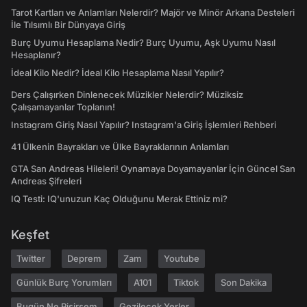
Tarot Kartları ve Anlamları Nelerdir? Majör ve Minör Arkana Desteleri
İle Tılsımlı Bir Dünyaya Giriş
Burç Uyumu Hesaplama Nedir? Burç Uyumu, Aşk Uyumu Nasıl
Hesaplanır?
İdeal Kilo Nedir? İdeal Kilo Hesaplama Nasıl Yapılır?
Ders Çalışırken Dinlenecek Müzikler Nelerdir? Müziksiz
Çalışamayanlar Toplanın!
Instagram Giriş Nasıl Yapılır? Instagram'a Giriş İşlemleri Rehberi
41 Ülkenin Bayrakları ve Ülke Bayraklarının Anlamları
GTA San Andreas Hileleri! Oynamaya Doyamayanlar İçin Güncel San
Andreas Şifreleri
IQ Testi: IQ'unuzun Kaç Olduğunu Merak Ettiniz mi?
Keşfet
Twitter
Deprem
Zam
Youtube
Günlük Burç Yorumları
A101
Tiktok
Son Dakika
Bugün Ne Pişirsem
Gezilecek Yerler