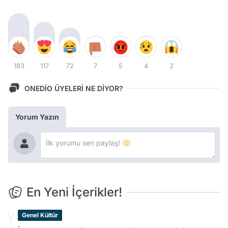
183
117
72
7
5
4
2
ONEDİO ÜYELERİ NE DİYOR?
Yorum Yazın
En Yeni İçerikler!
Genel Kültür