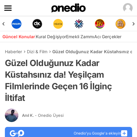
Güncel Konular
Kural Değişiyor
Emekli Zammı
Acı Gerçekler
Haberler
Dizi & Film
Güzel Olduğunuz Kadar Küstahsınız da! Y
Güzel Olduğunuz Kadar
Küstahsınız da! Yeşilçam
Filmlerinde Geçen 16 İlginç
İltifat
Anıl K.
- Onedio Üyesi
Onedio’yu Google'a ekleyin