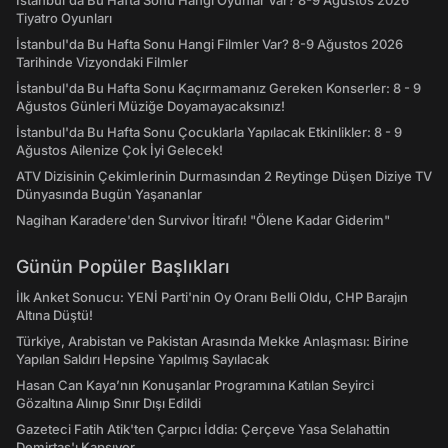
İstanbul'da Bu Hafta Sonu Hangi Oyunlar Var? 8-9 Ağustos 2026
Tiyatro Oyunları
İstanbul'da Bu Hafta Sonu Hangi Filmler Var? 8-9 Ağustos 2026
Tarihinde Vizyondaki Filmler
İstanbul'da Bu Hafta Sonu Kaçırmamanız Gereken Konserler: 8 - 9
Ağustos Günleri Müziğe Doyamayacaksınız!
İstanbul'da Bu Hafta Sonu Çocuklarla Yapılacak Etkinlikler: 8 - 9
Ağustos Ailenize Çok İyi Gelecek!
ATV Dizisinin Çekimlerinin Durmasından 2 Reytinge Düşen Diziye TV
Dünyasında Bugün Yaşananlar
Nagihan Karadere'den Survivor İtirafı! "Ölene Kadar Giderim"
Günün Popüler Başlıkları
İlk Anket Sonucu: YENİ Parti'nin Oy Oranı Belli Oldu, CHP Barajın
Altına Düştü!
Türkiye, Arabistan ve Pakistan Arasında Mekke Anlaşması: Birine
Yapılan Saldırı Hepsine Yapılmış Sayılacak
Hasan Can Kaya’nın Konuşanlar Programına Katılan Seyirci
Gözaltına Alınıp Sınır Dışı Edildi
Gazeteci Fatih Atik'ten Çarpıcı İddia: Çerçeve Yasa Selahattin
Demirtaş'ı Kapsıyor