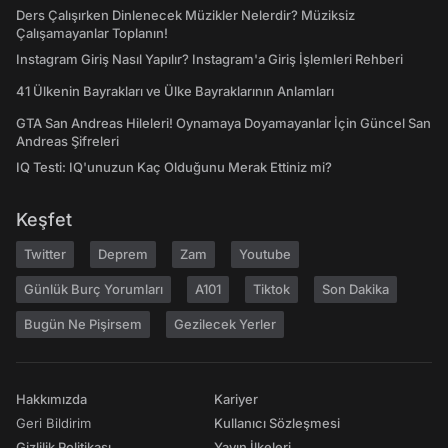
Ders Çalışırken Dinlenecek Müzikler Nelerdir? Müziksiz
Çalışamayanlar Toplanın!
Instagram Giriş Nasıl Yapılır? Instagram'a Giriş İşlemleri Rehberi
41 Ülkenin Bayrakları ve Ülke Bayraklarının Anlamları
GTA San Andreas Hileleri! Oynamaya Doyamayanlar İçin Güncel San
Andreas Şifreleri
IQ Testi: IQ'unuzun Kaç Olduğunu Merak Ettiniz mi?
Keşfet
Twitter
Deprem
Zam
Youtube
Günlük Burç Yorumları
A101
Tiktok
Son Dakika
Bugün Ne Pişirsem
Gezilecek Yerler
Hakkımızda
Kariyer
Geri Bildirim
Kullanıcı Sözleşmesi
Gizlilik Politikası
Yayın İlkeleri