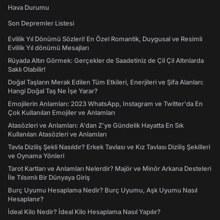
Hava Durumu
Son Depremler Listesi
Evlilik Yıl Dönümü Sözleri! En Özel Romantik, Duygusal ve Resimli
Evlilik Yıl dönümü Mesajları
Rüyada Altın Görmek: Gerçekler de Saadetiniz de Çil Çil Altınlarda
Saklı Olabilir!
Doğal Taşların Merak Edilen Tüm Etkileri, Enerjileri ve Şifa Alanları:
Hangi Doğal Taş Ne İşe Yarar?
Emojilerin Anlamları: 2023 WhatsApp, Instagram ve Twitter'da En
Çok Kullanılan Emojiler ve Anlamları
Atasözleri ve Anlamları: A'dan Z'ye Gündelik Hayatta En Sık
Kullanılan Atasözleri ve Anlamları
Tavla Diziliş Şekli Nasıldır? Erkek Tavlası ve Kız Tavlası Diziliş Şekilleri
ve Oynama Yönleri
Tarot Kartları ve Anlamları Nelerdir? Majör ve Minör Arkana Desteleri
İle Tılsımlı Bir Dünyaya Giriş
Burç Uyumu Hesaplama Nedir? Burç Uyumu, Aşk Uyumu Nasıl
Hesaplanır?
İdeal Kilo Nedir? İdeal Kilo Hesaplama Nasıl Yapılır?