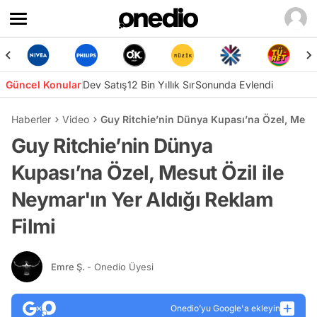
Güncel Konular
Dev Satış
12 Bin Yıllık Sır
Sonunda Evlendi
Haberler
Video
Guy Ritchie’nin Dünya Kupası’na Özel, Mesut
Guy Ritchie’nin Dünya
Kupası’na Özel, Mesut Özil ile
Neymar'ın Yer Aldığı Reklam
Filmi
Emre Ş.
- Onedio Üyesi
Onedio’yu Google'a ekleyin