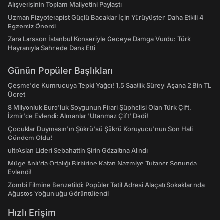
Alışverişinin Toplam Maliyetini Paylaştı
Uzman Fizyoterapist Güçlü Bacaklar İçin Yürüyüşten Daha Etkili 4
Egzersiz Önerdi
Zara Larsson İstanbul Konseriyle Geceye Damga Vurdu: Türk
Hayranıyla Sahnede Dans Etti
Günün Popüler Başlıkları
Çeşme'de Kumrucuya Tepki Yağdı! 1,5 Saatlik Süreyi Aşana 2 Bin TL
Ücret
8 Milyonluk Euro'luk Soygunun Firari Şüphelisi Olan Türk Çift,
İzmir'de Evlendi: Almanlar 'Utanmaz Çift' Dedi!
Çocuklar Duymasın'ın Şükrü'sü Şükrü Koruyucu'nun Son Hali
Gündem Oldu!
ultrAslan Lideri Sebahattin Şirin Gözaltına Alındı
Müge Anlı'da Ortalığı Birbirine Katan Nazmiye Tutaner Sonunda
Evlendi!
Zombi Filmine Benzetildi: Popüler Tatil Adresi Alaçatı Sokaklarında
Ağustos Yoğunluğu Görüntülendi
Hızlı Erişim