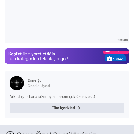
Video
Test
Gündem
Reklam
Magazin
Keşfet
ile ziyaret ettiğin
Video
tüm kategorileri tek akışta gör!
Test
Emre Ş.
Onedio Üyesi
Arkadaşlar bana sövmeyin, annem çok üzülüyor. :(
Tüm içerikleri