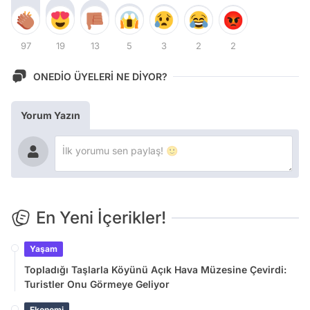
97
19
13
5
3
2
2
ONEDİO ÜYELERİ NE DİYOR?
Yorum Yazın
En Yeni İçerikler!
Yaşam
Topladığı Taşlarla Köyünü Açık Hava Müzesine Çevirdi:
Turistler Onu Görmeye Geliyor
Ekonomi