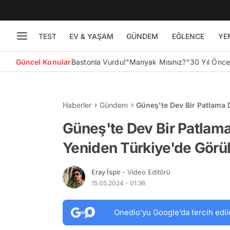
TEST
EV & YAŞAM
GÜNDEM
EĞLENCE
YE
Güncel Konular
Bastonla Vurdu!
"Manyak Mısınız?"
30 Yıl Önc
Haberler
Gündem
Güneş'te Dev Bir Patlama D
Güneş'te Dev Bir Patlama
Yeniden Türkiye'de Görül
Eray İspir
- Video Editörü
15.05.2024 - 01:36
Onedio’yu Google’da tercih edil