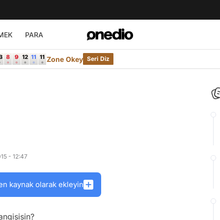
MEK
PARA
Zone Okey
Seri Diz
15 - 12:47
en kaynak olarak ekleyin
angisisin?