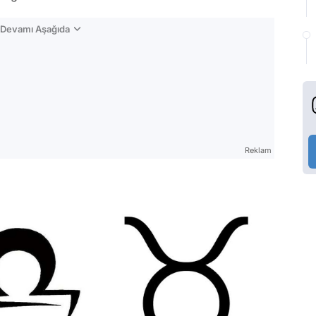
n Devamı Aşağıda
Reklam
m