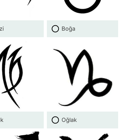
zi
Boğa
ak
Oğlak