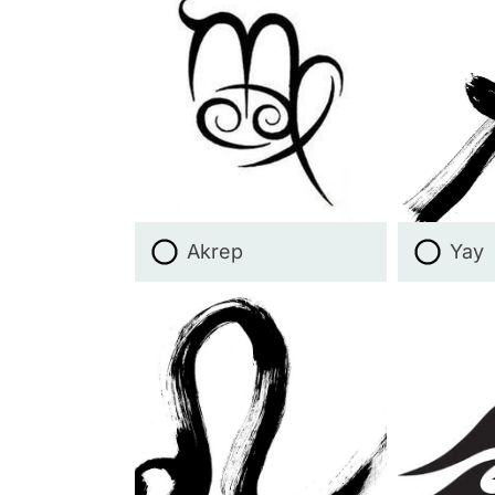
Akrep
Yay