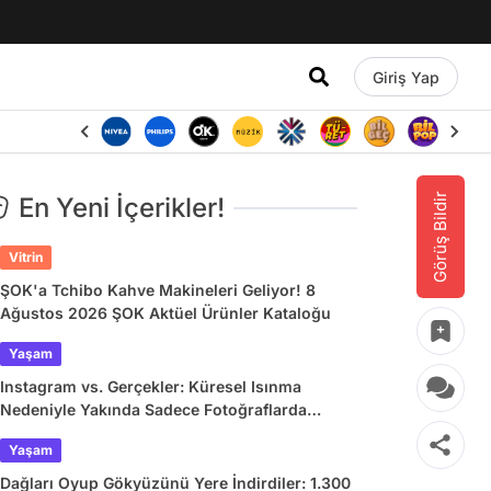
Giriş Yap
Görüş Bildir
En Yeni İçerikler!
Vitrin
ŞOK'a Tchibo Kahve Makineleri Geliyor! 8
Ağustos 2026 ŞOK Aktüel Ürünler Kataloğu
Yaşam
Instagram vs. Gerçekler: Küresel Isınma
Nedeniyle Yakında Sadece Fotoğraflarda
Görebileceğimiz 9 Doğa Harikası
Yaşam
Dağları Oyup Gökyüzünü Yere İndirdiler: 1.300