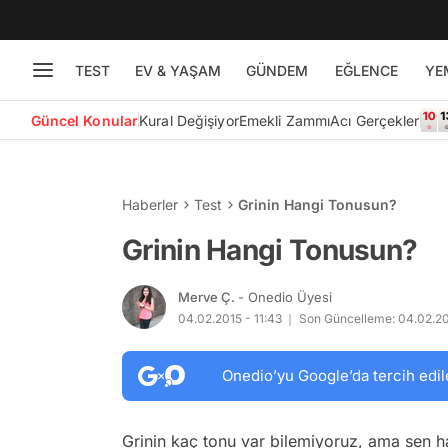
TEST
EV & YAŞAM
GÜNDEM
EĞLENCE
YE
Güncel Konular
Kural Değişiyor
Emekli Zammı
Acı Gerçekler
Haberler
Test
Grinin Hangi Tonusun?
Grinin Hangi Tonusun?
Merve Ç.
- Onedio Üyesi
04.02.2015 - 11:43
Son Güncelleme: 04.02.20
Onedio’yu Google’da tercih edil
Grinin kaç tonu var bilemiyoruz, ama sen h