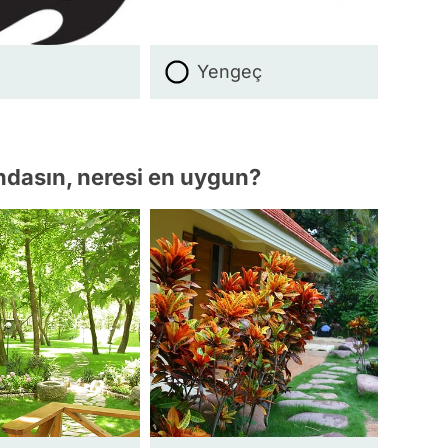
a
Yengeç
ndasın, neresi en uygun?