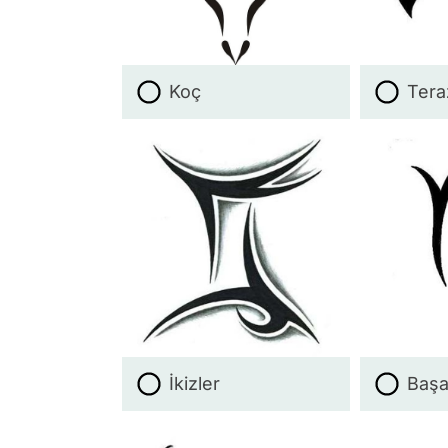
Koç
Tera
İkizler
Baş