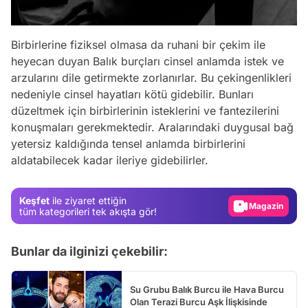
Birbirlerine fiziksel olmasa da ruhani bir çekim ile
heyecan duyan Balık burçları cinsel anlamda istek ve
arzularını dile getirmekte zorlanırlar. Bu çekingenlikleri
nedeniyle cinsel hayatları kötü gidebilir. Bunları
düzeltmek için birbirlerinin isteklerini ve fantezilerini
konuşmaları gerekmektedir. Aralarındaki duygusal bağ
Video
yetersiz kaldığında tensel anlamda birbirlerini
aldatabilecek kadar ileriye gidebilirler.
Test
Gündem
Keşfet
ile ziyaret ettiğin
Magazin
tüm kategorileri tek akışta gör!
Video
Bunlar da ilginizi çekebilir:
Test
Su Grubu Balık Burcu ile Hava Burcu
Olan Terazi Burcu Aşk İlişkisinde