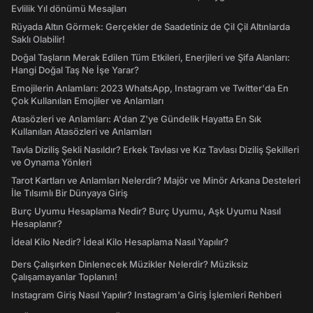
Evlilik Yıl dönümü Mesajları
Rüyada Altın Görmek: Gerçekler de Saadetiniz de Çil Çil Altınlarda
Saklı Olabilir!
Doğal Taşların Merak Edilen Tüm Etkileri, Enerjileri ve Şifa Alanları:
Hangi Doğal Taş Ne İşe Yarar?
Emojilerin Anlamları: 2023 WhatsApp, Instagram ve Twitter'da En
Çok Kullanılan Emojiler ve Anlamları
Atasözleri ve Anlamları: A'dan Z'ye Gündelik Hayatta En Sık
Kullanılan Atasözleri ve Anlamları
Tavla Diziliş Şekli Nasıldır? Erkek Tavlası ve Kız Tavlası Diziliş Şekilleri
ve Oynama Yönleri
Tarot Kartları ve Anlamları Nelerdir? Majör ve Minör Arkana Desteleri
İle Tılsımlı Bir Dünyaya Giriş
Burç Uyumu Hesaplama Nedir? Burç Uyumu, Aşk Uyumu Nasıl
Hesaplanır?
İdeal Kilo Nedir? İdeal Kilo Hesaplama Nasıl Yapılır?
Ders Çalışırken Dinlenecek Müzikler Nelerdir? Müziksiz
Çalışamayanlar Toplanın!
Instagram Giriş Nasıl Yapılır? Instagram'a Giriş İşlemleri Rehberi