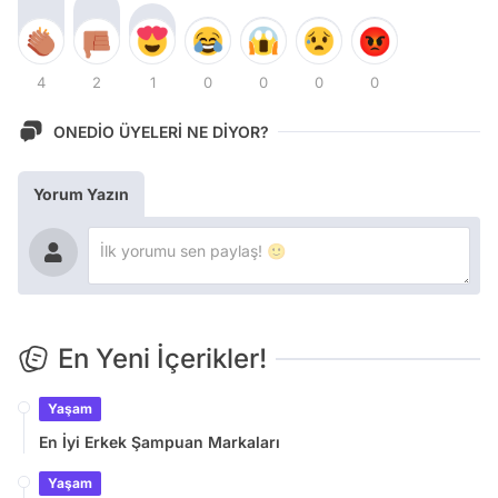
4
2
1
0
0
0
0
ONEDİO ÜYELERİ NE DİYOR?
Yorum Yazın
En Yeni İçerikler!
Yaşam
En İyi Erkek Şampuan Markaları
Yaşam