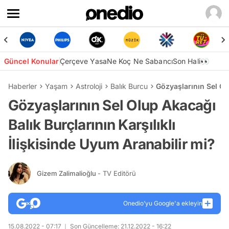
Güncel Konular
Çerçeve Yasa
Ne Koç Ne Sabancı
Son Hali👀
Haberler
Yaşam
Astroloji
Balık Burcu
Gözyaşlarının Sel Olu
Gözyaşlarının Sel Olup Akacağı
Balık Burçlarının Karşılıklı
İlişkisinde Uyum Aranabilir mi?
Gizem Zalimalioğlu
- TV Editörü
Onedio’yu Google'a ekleyin
15.08.2022 - 07:17
Son Güncelleme: 21.12.2022 - 16:22