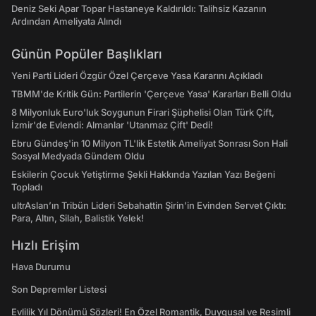
Deniz Seki Apar Topar Hastaneye Kaldırıldı: Talihsiz Kazanın
Ardından Ameliyata Alındı
Günün Popüler Başlıkları
Yeni Parti Lideri Özgür Özel Çerçeve Yasa Kararını Açıkladı
TBMM'de Kritik Gün: Partilerin 'Çerçeve Yasa' Kararları Belli Oldu
8 Milyonluk Euro'luk Soygunun Firari Şüphelisi Olan Türk Çift,
İzmir'de Evlendi: Almanlar 'Utanmaz Çift' Dedi!
Ebru Gündeş'in 10 Milyon TL'lik Estetik Ameliyat Sonrası Son Hali
Sosyal Medyada Gündem Oldu
Eskilerin Çocuk Yetiştirme Şekli Hakkında Yazılan Yazı Beğeni
Topladı
ultrAslan’ın Tribün Lideri Sebahattin Şirin’in Evinden Servet Çıktı:
Para, Altın, Silah, Balistik Yelek!
Hızlı Erişim
Hava Durumu
Son Depremler Listesi
Evlilik Yıl Dönümü Sözleri! En Özel Romantik, Duygusal ve Resimli