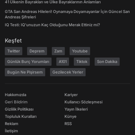
41 Ülkenin Bayrakları ve Ülke Bayraklarının Anlamları
GTA San Andreas Hileleri! Oynamaya Doyamayanlar İçin Güncel San
Andreas Şifreleri
IQ Testi: IQ'unuzun Kaç Olduğunu Merak Ettiniz mi?
Keşfet
Twitter
Deprem
Zam
Youtube
Günlük Burç Yorumları
A101
Tiktok
Son Dakika
Bugün Ne Pişirsem
Gezilecek Yerler
Hakkımızda
Kariyer
Geri Bildirim
Kullanıcı Sözleşmesi
Gizlilik Politikası
Yayın İlkeleri
Topluluk Kuralları
Künye
Reklam
RSS
İletişim