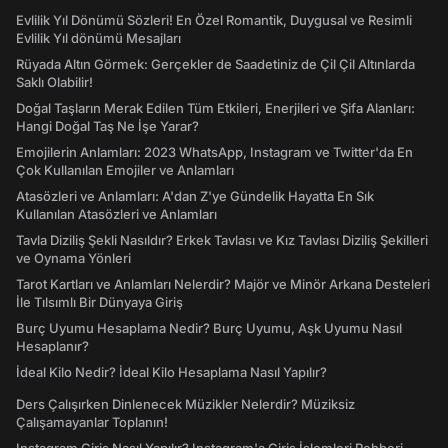
Evlilik Yıl Dönümü Sözleri! En Özel Romantik, Duygusal ve Resimli
Evlilik Yıl dönümü Mesajları
Rüyada Altın Görmek: Gerçekler de Saadetiniz de Çil Çil Altınlarda
Saklı Olabilir!
Doğal Taşların Merak Edilen Tüm Etkileri, Enerjileri ve Şifa Alanları:
Hangi Doğal Taş Ne İşe Yarar?
Emojilerin Anlamları: 2023 WhatsApp, Instagram ve Twitter'da En
Çok Kullanılan Emojiler ve Anlamları
Atasözleri ve Anlamları: A'dan Z'ye Gündelik Hayatta En Sık
Kullanılan Atasözleri ve Anlamları
Tavla Diziliş Şekli Nasıldır? Erkek Tavlası ve Kız Tavlası Diziliş Şekilleri
ve Oynama Yönleri
Tarot Kartları ve Anlamları Nelerdir? Majör ve Minör Arkana Desteleri
İle Tılsımlı Bir Dünyaya Giriş
Burç Uyumu Hesaplama Nedir? Burç Uyumu, Aşk Uyumu Nasıl
Hesaplanır?
İdeal Kilo Nedir? İdeal Kilo Hesaplama Nasıl Yapılır?
Ders Çalışırken Dinlenecek Müzikler Nelerdir? Müziksiz
Çalışamayanlar Toplanın!