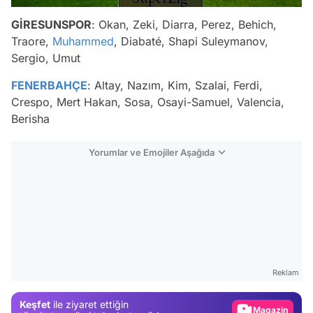
GİRESUNSPOR
: Okan, Zeki, Diarra, Perez, Behich,
Traore,
Muhammed
, Diabaté, Shapi Suleymanov,
Sergio, Umut
FENERBAHÇE
: Altay, Nazım, Kim, Szalai, Ferdi,
Crespo, Mert Hakan, Sosa, Osayi-Samuel, Valencia,
Berisha
Yorumlar ve Emojiler Aşağıda
Video
Test
Reklam
Gündem
Magazin
Keşfet
ile ziyaret ettiğin