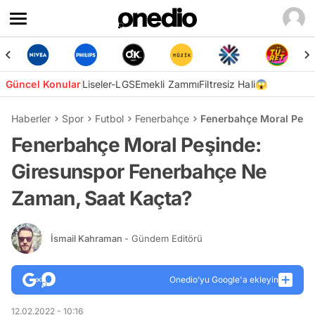
Güncel Konular
Liseler-LGS
Emekli Zammı
Filtresiz Hali😱
Haberler
Spor
Futbol
Fenerbahçe
Fenerbahçe Moral Peşi
Fenerbahçe Moral Peşinde:
Giresunspor Fenerbahçe Ne
Zaman, Saat Kaçta?
İsmail Kahraman
- Gündem Editörü
Onedio’yu Google'a ekleyin
12.02.2022 - 10:16