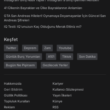
Instagram Giriş Nasıl Yapılır? Instagram'a Giriş İşlemleri Rehberi
41 Ülkenin Bayrakları ve Ülke Bayraklarının Anlamları
GTA San Andreas Hileleri! Oynamaya Doyamayanlar İçin Güncel San
Andreas Şifreleri
IQ Testi: IQ'unuzun Kaç Olduğunu Merak Ettiniz mi?
Keşfet
Twitter
Deprem
Zam
Youtube
Günlük Burç Yorumları
A101
Tiktok
Son Dakika
Bugün Ne Pişirsem
Gezilecek Yerler
Hakkımızda
Kariyer
Geri Bildirim
Kullanıcı Sözleşmesi
Gizlilik Politikası
Yayın İlkeleri
Topluluk Kuralları
Künye
Reklam
RSS