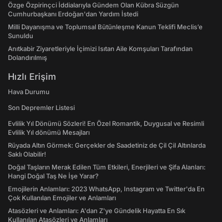
Özge Özpirinçci İddialarıyla Gündem Olan Kübra Süzgün
Cumhurbaşkanı Erdoğan'dan Yardım İstedi
Milli Dayanışma ve Toplumsal Bütünleşme Kanun Teklifi Meclis’e
Sunuldu
Anıtkabir Ziyaretleriyle İçimizi Isıtan Aile Komşuları Tarafından
Dolandırılmış
Hızlı Erişim
Hava Durumu
Son Depremler Listesi
Evlilik Yıl Dönümü Sözleri! En Özel Romantik, Duygusal ve Resimli
Evlilik Yıl dönümü Mesajları
Rüyada Altın Görmek: Gerçekler de Saadetiniz de Çil Çil Altınlarda
Saklı Olabilir!
Doğal Taşların Merak Edilen Tüm Etkileri, Enerjileri ve Şifa Alanları:
Hangi Doğal Taş Ne İşe Yarar?
Emojilerin Anlamları: 2023 WhatsApp, Instagram ve Twitter'da En
Çok Kullanılan Emojiler ve Anlamları
Atasözleri ve Anlamları: A'dan Z'ye Gündelik Hayatta En Sık
Kullanılan Atasözleri ve Anlamları