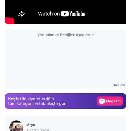
Yorumlar ve Emojiler Aşağıda
Video
Test
Reklam
Gündem
Keşfet
ile ziyaret ettiğin
Magazin
tüm kategorileri tek akışta gör!
Video
Test
Arya
Onedio Üyesi