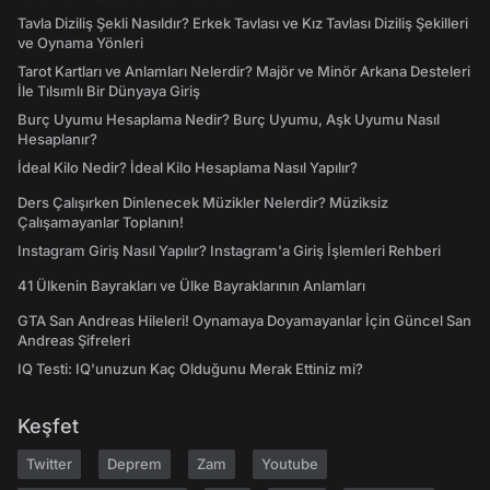
Tavla Diziliş Şekli Nasıldır? Erkek Tavlası ve Kız Tavlası Diziliş Şekilleri
ve Oynama Yönleri
Tarot Kartları ve Anlamları Nelerdir? Majör ve Minör Arkana Desteleri
İle Tılsımlı Bir Dünyaya Giriş
Burç Uyumu Hesaplama Nedir? Burç Uyumu, Aşk Uyumu Nasıl
Hesaplanır?
İdeal Kilo Nedir? İdeal Kilo Hesaplama Nasıl Yapılır?
Ders Çalışırken Dinlenecek Müzikler Nelerdir? Müziksiz
Çalışamayanlar Toplanın!
Instagram Giriş Nasıl Yapılır? Instagram'a Giriş İşlemleri Rehberi
41 Ülkenin Bayrakları ve Ülke Bayraklarının Anlamları
GTA San Andreas Hileleri! Oynamaya Doyamayanlar İçin Güncel San
Andreas Şifreleri
IQ Testi: IQ'unuzun Kaç Olduğunu Merak Ettiniz mi?
Keşfet
Twitter
Deprem
Zam
Youtube