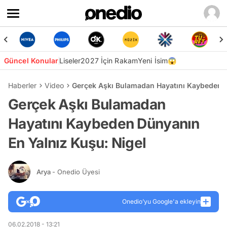
Güncel Konular
Liseler
2027 İçin Rakam
Yeni İsim😱
Haberler
Video
Gerçek Aşkı Bulamadan Hayatını Kaybeden D
Gerçek Aşkı Bulamadan
Hayatını Kaybeden Dünyanın
En Yalnız Kuşu: Nigel
Arya
- Onedio Üyesi
Onedio’yu Google'a ekleyin
06.02.2018 - 13:21