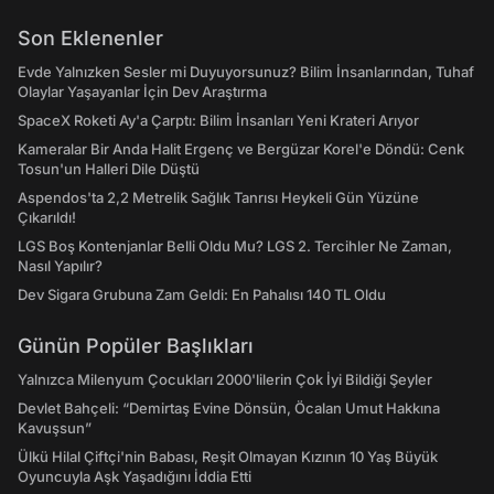
Son Eklenenler
Evde Yalnızken Sesler mi Duyuyorsunuz? Bilim İnsanlarından, Tuhaf
Olaylar Yaşayanlar İçin Dev Araştırma
SpaceX Roketi Ay'a Çarptı: Bilim İnsanları Yeni Krateri Arıyor
Kameralar Bir Anda Halit Ergenç ve Bergüzar Korel'e Döndü: Cenk
Tosun'un Halleri Dile Düştü
Aspendos'ta 2,2 Metrelik Sağlık Tanrısı Heykeli Gün Yüzüne
Çıkarıldı!
LGS Boş Kontenjanlar Belli Oldu Mu? LGS 2. Tercihler Ne Zaman,
Nasıl Yapılır?
Dev Sigara Grubuna Zam Geldi: En Pahalısı 140 TL Oldu
Günün Popüler Başlıkları
Yalnızca Milenyum Çocukları 2000'lilerin Çok İyi Bildiği Şeyler
Devlet Bahçeli: “Demirtaş Evine Dönsün, Öcalan Umut Hakkına
Kavuşsun”
Ülkü Hilal Çiftçi'nin Babası, Reşit Olmayan Kızının 10 Yaş Büyük
Oyuncuyla Aşk Yaşadığını İddia Etti