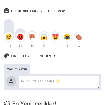
BU İÇERİĞE EMOJİYLE TEPKİ VER!
149
35
10
5
4
2
2
ONEDİO ÜYELERİ NE DİYOR?
Yorum Yazın
En Yeni İçerikler!