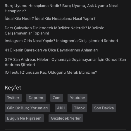
Burç Uyumu Hesaplama Nedir? Burç Uyumu, Aşk Uyumu Nasıl
Hesaplanır?
İdeal Kilo Nedir? İdeal Kilo Hesaplama Nasıl Yapılır?
Ders Çalışırken Dinlenecek Müzikler Nelerdir? Müziksiz
Çalışamayanlar Toplanın!
Instagram Giriş Nasıl Yapılır? Instagram'a Giriş İşlemleri Rehberi
41 Ülkenin Bayrakları ve Ülke Bayraklarının Anlamları
GTA San Andreas Hileleri! Oynamaya Doyamayanlar İçin Güncel San
Andreas Şifreleri
IQ Testi: IQ'unuzun Kaç Olduğunu Merak Ettiniz mi?
Keşfet
Twitter
Deprem
Zam
Youtube
Günlük Burç Yorumları
A101
Tiktok
Son Dakika
Bugün Ne Pişirsem
Gezilecek Yerler