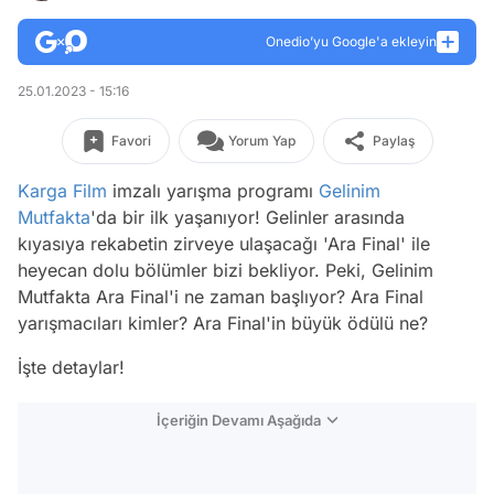
Onedio’yu Google'a ekleyin
25.01.2023 - 15:16
Favori
Yorum Yap
Paylaş
Karga
Film
imzalı yarışma programı
Gelinim
Mutfakta
'da bir ilk yaşanıyor! Gelinler arasında
kıyasıya rekabetin zirveye ulaşacağı 'Ara Final' ile
heyecan dolu bölümler bizi bekliyor. Peki, Gelinim
Mutfakta Ara Final'i ne zaman başlıyor? Ara Final
yarışmacıları kimler? Ara Final'in büyük ödülü ne?
İşte detaylar!
İçeriğin Devamı Aşağıda