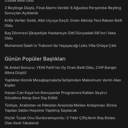
Özellik Belli Oldu
2 Reytinge Düştü, Final Alarmı Verildi: 6 Ağustos Perşembe Reyting
Sonuçları Açıklandı
Kritik Veriler Geldi, Altın Uçuşa Geçti: Gram Altında Yeni Rakam Belli
Oldu
Baş Dönmesi Şikayetiyle Hastaneye Gitti Dünyadaki 68’inci Vaka
Oldu
Mohamed Salah'ın Trabzon'da Yaşayacağı Lüks Villa Ortaya Çıktı
Günün Popüler Başlıkları
İlk Anket Sonucu: YENİ Parti'nin Oy Oranı Belli Oldu, CHP Barajın
Altına Düştü!
Yaptıkları Komik Mesajlaşmalarla İletişimden Maksimum Verim Alan
Kişiler
Hasan Can Kaya’nın Konuşanlar Programına Katılan Seyirci
Gözaltına Alınıp Sınır Dışı Edildi
Türkiye, Arabistan ve Pakistan Arasında Mekke Anlaşması: Birine
Yapılan Saldırı Hepsine Yapılmış Sayılacak
Hiçbir Tuzak Onu Durduramıyordu: 3 Yıldır Çiftçilerin Baş Belası
Olan Kedi Yakalandı