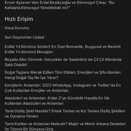
Enver Aysever'den Erdal Beşikçioğlu ve Etimesgut Çıkışı: “Bu
Kafalarla Etimesgut Yönetilebilir mi?”
Hızlı Erişim
Hava Durumu
Son Depremler Listesi
Evlilik Yıl Dönümü Sözleri! En Özel Romantik, Duygusal ve Resimli
Evlilik Yıl dönümü Mesajları
Rüyada Altın Görmek: Gerçekler de Saadetiniz de Çil Çil Altınlarda
Saklı Olabilir!
Doğal Taşların Merak Edilen Tüm Etkileri, Enerjileri ve Şifa Alanları:
Hangi Doğal Taş Ne İşe Yarar?
Emojilerin Anlamları: 2023 WhatsApp, Instagram ve Twitter'da En
Çok Kullanılan Emojiler ve Anlamları
Atasözleri ve Anlamları: A'dan Z'ye Gündelik Hayatta En Sık
Kullanılan Atasözleri ve Anlamları
Tavla Diziliş Şekli Nasıldır? Erkek Tavlası ve Kız Tavlası Diziliş Şekilleri
ve Oynama Yönleri
Tarot Kartları ve Anlamları Nelerdir? Majör ve Minör Arkana Desteleri
İle Tılsımlı Bir Dünyaya Giriş