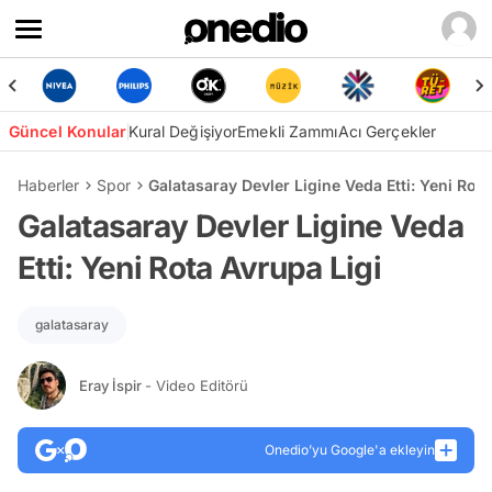
Güncel Konular
Kural Değişiyor
Emekli Zammı
Acı Gerçekler
Haberler
Spor
Galatasaray Devler Ligine Veda Etti: Yeni Rota
Galatasaray Devler Ligine Veda
Etti: Yeni Rota Avrupa Ligi
galatasaray
Eray İspir
- Video Editörü
Onedio’yu Google'a ekleyin