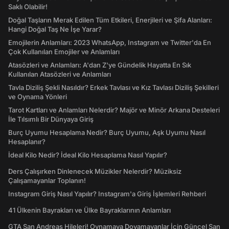
Saklı Olabilir!
Doğal Taşların Merak Edilen Tüm Etkileri, Enerjileri ve Şifa Alanları:
Hangi Doğal Taş Ne İşe Yarar?
Emojilerin Anlamları: 2023 WhatsApp, Instagram ve Twitter'da En
Çok Kullanılan Emojiler ve Anlamları
Atasözleri ve Anlamları: A'dan Z'ye Gündelik Hayatta En Sık
Kullanılan Atasözleri ve Anlamları
Tavla Diziliş Şekli Nasıldır? Erkek Tavlası ve Kız Tavlası Diziliş Şekilleri
ve Oynama Yönleri
Tarot Kartları ve Anlamları Nelerdir? Majör ve Minör Arkana Desteleri
İle Tılsımlı Bir Dünyaya Giriş
Burç Uyumu Hesaplama Nedir? Burç Uyumu, Aşk Uyumu Nasıl
Hesaplanır?
İdeal Kilo Nedir? İdeal Kilo Hesaplama Nasıl Yapılır?
Ders Çalışırken Dinlenecek Müzikler Nelerdir? Müziksiz
Çalışamayanlar Toplanın!
Instagram Giriş Nasıl Yapılır? Instagram'a Giriş İşlemleri Rehberi
41 Ülkenin Bayrakları ve Ülke Bayraklarının Anlamları
GTA San Andreas Hileleri! Oynamaya Doyamayanlar İçin Güncel San