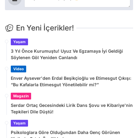
En Yeni İçerikler!
Yaşam
3 Yıl Önce Kurumuştu! Uyuz Ve Egzamaya İyi Geldiği
Söylenen Göl Yeniden Canlandı
Video
Enver Aysever'den Erdal Beşikçioğlu ve Etimesgut Çıkışı:
“Bu Kafalarla Etimesgut Yönetilebilir mi?”
Magazin
Serdar Ortaç Gecesindeki Lirik Dans Şovu ve Kibariye'nin
Tepkileri Dile Düştü!
Yaşam
Psikologlara Göre Olduğundan Daha Genç Görünen