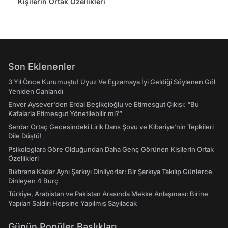
Kişilerin Ortak Özellikleri
Son Eklenenler
3 Yıl Önce Kurumuştu! Uyuz Ve Egzamaya İyi Geldiği Söylenen Göl
Yeniden Canlandı
Enver Aysever'den Erdal Beşikçioğlu ve Etimesgut Çıkışı: “Bu
Kafalarla Etimesgut Yönetilebilir mi?”
Serdar Ortaç Gecesindeki Lirik Dans Şovu ve Kibariye'nin Tepkileri
Dile Düştü!
Psikologlara Göre Olduğundan Daha Genç Görünen Kişilerin Ortak
Özellikleri
Bıktırana Kadar Aynı Şarkıyı Dinliyorlar: Bir Şarkıya Takılıp Günlerce
Dinleyen 4 Burç
Türkiye, Arabistan ve Pakistan Arasında Mekke Anlaşması: Birine
Yapılan Saldırı Hepsine Yapılmış Sayılacak
Günün Popüler Başlıkları