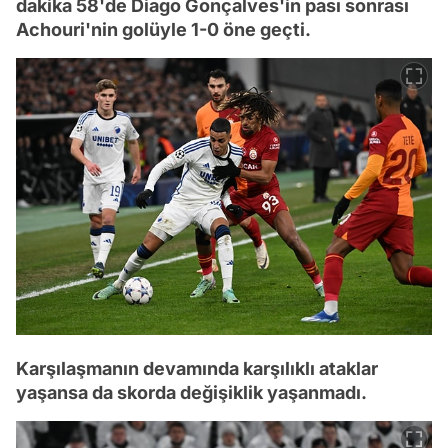
dakika 58'de Diago Gonçalves'in pası sonrası
Achouri'nin golüyle 1-0 öne geçti.
Karşılaşmanın devamında karşılıklı ataklar
yaşansa da skorda değişiklik yaşanmadı.