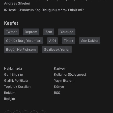
Andreas Şifreleri
IQ Testi: IQ'unuzun Kaç Olduğunu Merak Ettiniz mi?
Keşfet
Twitter
Deprem
Zam
Youtube
Günlük Burç Yorumları
A101
Tiktok
Son Dakika
Bugün Ne Pişirsem
Gezilecek Yerler
Hakkımızda
Kariyer
Geri Bildirim
Kullanıcı Sözleşmesi
Gizlilik Politikası
Yayın İlkeleri
Topluluk Kuralları
Künye
Reklam
RSS
İletişim