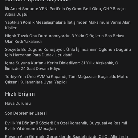
İlk Anket Sonucu: YENİ Parti'nin Oy Oranı Belli Oldu, CHP Barajın
Altına Düştü!
Yaptıkları Komik Mesajlaşmalarla İletişimden Maksimum Verim Alan
Kişiler
Hiçbir Tuzak Onu Durduramıyordu: 3 Yıldır Çiftçilerin Baş Belası
Olan Kedi Yakalandı
Sosyete Bu Düğünü Konuşuyor: Ünlü İş İnsanının Oğlunun Düğünü
İçin Harcanan Para Dudak Uçuklattı!
İçme Suyuna Kur'an-ı Kerim Dinletiliyor: 31 Yıllık Alışkanlık, O
İlimizde 24 Saat Devam Ediyor
Türkiye'nin Ünlü AVM'si Kapandı, Tüm Mağazalar Boşaltıldı: Metro
Çıkışını Kullananlara Uyarı Yapıldı
Hızlı Erişim
Hava Durumu
Son Depremler Listesi
Evlilik Yıl Dönümü Sözleri! En Özel Romantik, Duygusal ve Resimli
Evlilik Yıl dönümü Mesajları
Rüyada Altın Görmek: Gerçekler de Saadetiniz de Çil Çil Altınlarda