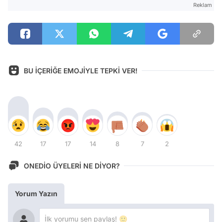
Reklam
BU İÇERİĞE EMOJİYLE TEPKİ VER!
42
17
17
14
8
7
2
ONEDİO ÜYELERİ NE DİYOR?
Yorum Yazın