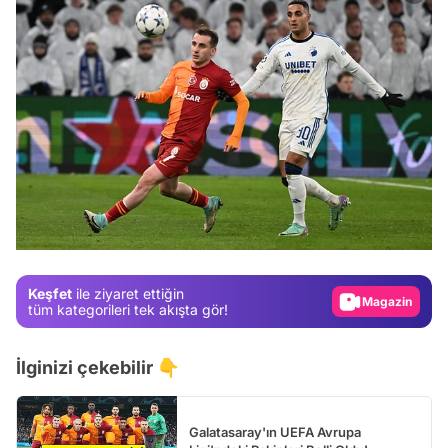
Video
Test
Gündem
Keşfet
ile ziyaret ettiğin
Magazin
tüm kategorileri tek akışta gör!
Video
İlginizi çekebilir 👇
Test
Galatasaray'ın UEFA Avrupa