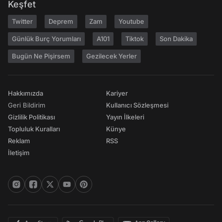
Keşfet
Twitter
Deprem
Zam
Youtube
Günlük Burç Yorumları
A101
Tiktok
Son Dakika
Bugün Ne Pişirsem
Gezilecek Yerler
Hakkımızda
Kariyer
Geri Bildirim
Kullanıcı Sözleşmesi
Gizlilik Politikası
Yayın İlkeleri
Topluluk Kuralları
Künye
Reklam
RSS
İletişim