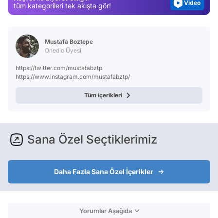
Video
tüm kategorileri tek akışta gör!
Test
Mustafa Boztepe
Onedio Üyesi
https://twitter.com/mustafabztp
https://www.instagram.com/mustafabztp/
Tüm içerikleri
Sana Özel Seçtiklerimiz
Daha Fazla Sana Özel İçerikler
Yorumlar Aşağıda