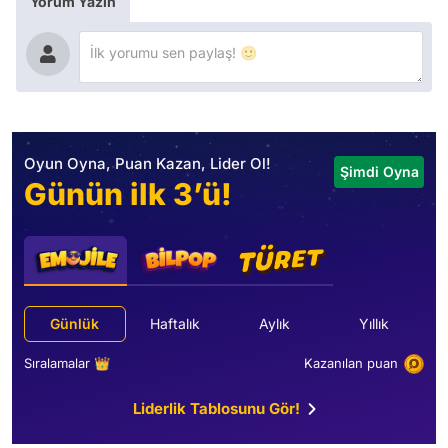
Yorum Yazın
Oyun Oyna, Puan Kazan, Lider Ol!
Şimdi Oyna
Günün ilk 3’ü!
Günlük
Haftalık
Aylık
Yıllık
Sıralamalar 👑
Kazanılan puan
Liderlik Tablosunu Gör!