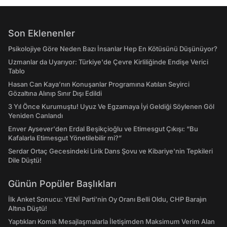
Son Eklenenler
Psikolojiye Göre Neden Bazı İnsanlar Hep En Kötüsünü Düşünüyor?
Uzmanlar da Uyarıyor: Türkiye'de Çevre Kirliliğinde Endişe Verici
Tablo
Hasan Can Kaya’nın Konuşanlar Programına Katılan Seyirci
Gözaltına Alınıp Sınır Dışı Edildi
3 Yıl Önce Kurumuştu! Uyuz Ve Egzamaya İyi Geldiği Söylenen Göl
Yeniden Canlandı
Enver Aysever'den Erdal Beşikçioğlu ve Etimesgut Çıkışı: “Bu
Kafalarla Etimesgut Yönetilebilir mi?”
Serdar Ortaç Gecesindeki Lirik Dans Şovu ve Kibariye'nin Tepkileri
Dile Düştü!
Günün Popüler Başlıkları
İlk Anket Sonucu: YENİ Parti'nin Oy Oranı Belli Oldu, CHP Barajın
Altına Düştü!
Yaptıkları Komik Mesajlaşmalarla İletişimden Maksimum Verim Alan