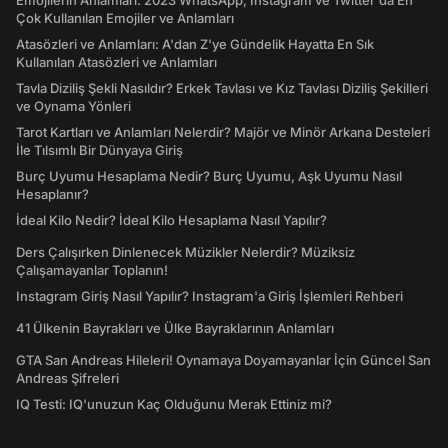
Emojilerin Anlamları: 2023 WhatsApp, Instagram ve Twitter'da En
Çok Kullanılan Emojiler ve Anlamları
Atasözleri ve Anlamları: A'dan Z'ye Gündelik Hayatta En Sık
Kullanılan Atasözleri ve Anlamları
Tavla Diziliş Şekli Nasıldır? Erkek Tavlası ve Kız Tavlası Diziliş Şekilleri
ve Oynama Yönleri
Tarot Kartları ve Anlamları Nelerdir? Majör ve Minör Arkana Desteleri
İle Tılsımlı Bir Dünyaya Giriş
Burç Uyumu Hesaplama Nedir? Burç Uyumu, Aşk Uyumu Nasıl
Hesaplanır?
İdeal Kilo Nedir? İdeal Kilo Hesaplama Nasıl Yapılır?
Ders Çalışırken Dinlenecek Müzikler Nelerdir? Müziksiz
Çalışamayanlar Toplanın!
Instagram Giriş Nasıl Yapılır? Instagram'a Giriş İşlemleri Rehberi
41 Ülkenin Bayrakları ve Ülke Bayraklarının Anlamları
GTA San Andreas Hileleri! Oynamaya Doyamayanlar İçin Güncel San
Andreas Şifreleri
IQ Testi: IQ'unuzun Kaç Olduğunu Merak Ettiniz mi?