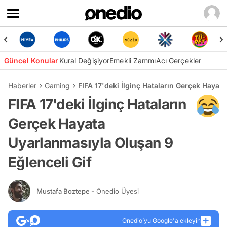
Güncel Konular
Kural Değişiyor
Emekli Zammı
Acı Gerçekler
Haberler
Gaming
FIFA 17'deki İlginç Hataların Gerçek Hayat
FIFA 17'deki İlginç Hataların
Gerçek Hayata
Uyarlanmasıyla Oluşan 9
Eğlenceli Gif
Mustafa Boztepe
- Onedio Üyesi
Onedio’yu Google'a ekleyin