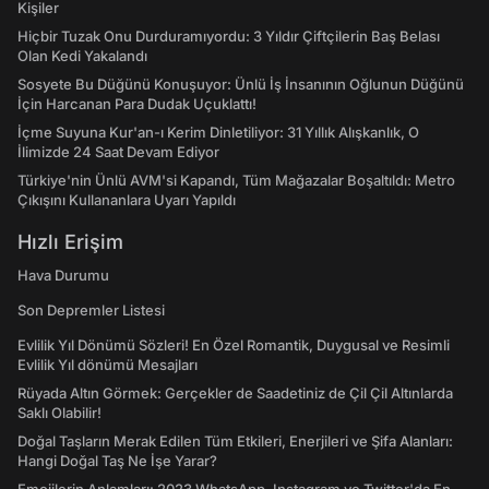
Kişiler
Hiçbir Tuzak Onu Durduramıyordu: 3 Yıldır Çiftçilerin Baş Belası
Olan Kedi Yakalandı
Sosyete Bu Düğünü Konuşuyor: Ünlü İş İnsanının Oğlunun Düğünü
İçin Harcanan Para Dudak Uçuklattı!
İçme Suyuna Kur'an-ı Kerim Dinletiliyor: 31 Yıllık Alışkanlık, O
İlimizde 24 Saat Devam Ediyor
Türkiye'nin Ünlü AVM'si Kapandı, Tüm Mağazalar Boşaltıldı: Metro
Çıkışını Kullananlara Uyarı Yapıldı
Hızlı Erişim
Hava Durumu
Son Depremler Listesi
Evlilik Yıl Dönümü Sözleri! En Özel Romantik, Duygusal ve Resimli
Evlilik Yıl dönümü Mesajları
Rüyada Altın Görmek: Gerçekler de Saadetiniz de Çil Çil Altınlarda
Saklı Olabilir!
Doğal Taşların Merak Edilen Tüm Etkileri, Enerjileri ve Şifa Alanları:
Hangi Doğal Taş Ne İşe Yarar?