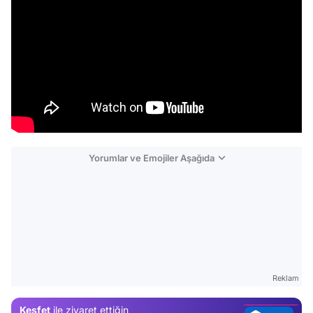
Yorumlar ve Emojiler Aşağıda
Video
Test
Gündem
Reklam
Magazin
Keşfet
ile ziyaret ettiğin