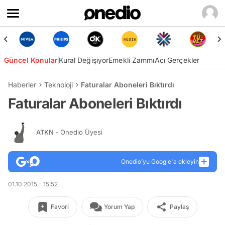
Güncel Konular
Kural Değişiyor
Emekli Zammı
Acı Gerçekler
Haberler
Teknoloji
Faturalar Aboneleri Bıktırdı
Faturalar Aboneleri Bıktırdı
ATKN
- Onedio Üyesi
Onedio’yu Google'a ekleyin
01.10.2015 - 15:52
Favori
Yorum Yap
Paylaş