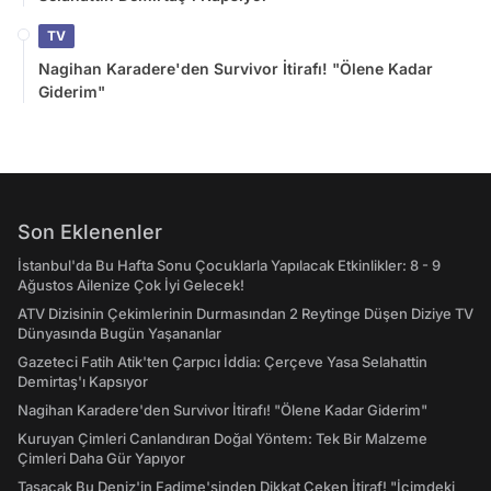
TV
Nagihan Karadere'den Survivor İtirafı! "Ölene Kadar
Giderim"
Son Eklenenler
İstanbul'da Bu Hafta Sonu Çocuklarla Yapılacak Etkinlikler: 8 - 9
Ağustos Ailenize Çok İyi Gelecek!
ATV Dizisinin Çekimlerinin Durmasından 2 Reytinge Düşen Diziye TV
Dünyasında Bugün Yaşananlar
Gazeteci Fatih Atik'ten Çarpıcı İddia: Çerçeve Yasa Selahattin
Demirtaş'ı Kapsıyor
Nagihan Karadere'den Survivor İtirafı! "Ölene Kadar Giderim"
Kuruyan Çimleri Canlandıran Doğal Yöntem: Tek Bir Malzeme
Çimleri Daha Gür Yapıyor
Taşacak Bu Deniz'in Fadime'sinden Dikkat Çeken İtiraf! "İçimdeki