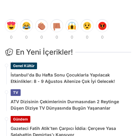
0
0
0
0
0
0
0
En Yeni İçerikler!
Genel Kültür
İstanbul'da Bu Hafta Sonu Çocuklarla Yapılacak
Etkinlikler: 8 - 9 Ağustos Ailenize Çok İyi Gelecek!
TV
ATV Dizisinin Çekimlerinin Durmasından 2 Reytinge
Düşen Diziye TV Dünyasında Bugün Yaşananlar
Gündem
Gazeteci Fatih Atik'ten Çarpıcı İddia: Çerçeve Yasa
Selahattin Demirtaş'ı Kapsıyor