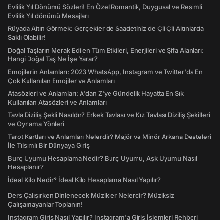
Evlilik Yıl Dönümü Sözleri! En Özel Romantik, Duygusal ve Resimli
Evlilik Yıl dönümü Mesajları
Rüyada Altın Görmek: Gerçekler de Saadetiniz de Çil Çil Altınlarda
Saklı Olabilir!
Doğal Taşların Merak Edilen Tüm Etkileri, Enerjileri ve Şifa Alanları:
Hangi Doğal Taş Ne İşe Yarar?
Emojilerin Anlamları: 2023 WhatsApp, Instagram ve Twitter'da En
Çok Kullanılan Emojiler ve Anlamları
Atasözleri ve Anlamları: A'dan Z'ye Gündelik Hayatta En Sık
Kullanılan Atasözleri ve Anlamları
Tavla Diziliş Şekli Nasıldır? Erkek Tavlası ve Kız Tavlası Diziliş Şekilleri
ve Oynama Yönleri
Tarot Kartları ve Anlamları Nelerdir? Majör ve Minör Arkana Desteleri
İle Tılsımlı Bir Dünyaya Giriş
Burç Uyumu Hesaplama Nedir? Burç Uyumu, Aşk Uyumu Nasıl
Hesaplanır?
İdeal Kilo Nedir? İdeal Kilo Hesaplama Nasıl Yapılır?
Ders Çalışırken Dinlenecek Müzikler Nelerdir? Müziksiz
Çalışamayanlar Toplanın!
Instagram Giriş Nasıl Yapılır? Instagram'a Giriş İşlemleri Rehberi