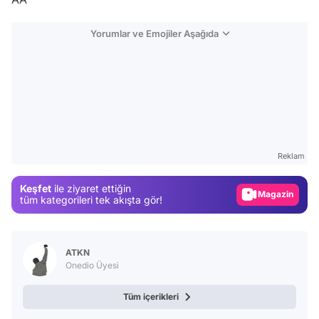
Yorumlar ve Emojiler Aşağıda
Video
Test
Reklam
Gündem
Keşfet
ile ziyaret ettiğin
Magazin
tüm kategorileri tek akışta gör!
Video
Test
ATKN
Onedio Üyesi
Tüm içerikleri