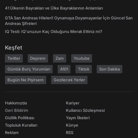
41 Ülkenin Bayrakları ve Ülke Bayraklarının Anlamları
GTA San Andreas Hileleri! Oynamaya Doyamayanlar İçin Güncel San
Andreas Şifreleri
IQ Testi: IQ'unuzun Kaç Olduğunu Merak Ettiniz mi?
Keşfet
Twitter
Deprem
Zam
Youtube
Günlük Burç Yorumları
A101
Tiktok
Son Dakika
Bugün Ne Pişirsem
Gezilecek Yerler
Hakkımızda
Kariyer
Geri Bildirim
Kullanıcı Sözleşmesi
Gizlilik Politikası
Yayın İlkeleri
Topluluk Kuralları
Künye
Reklam
RSS