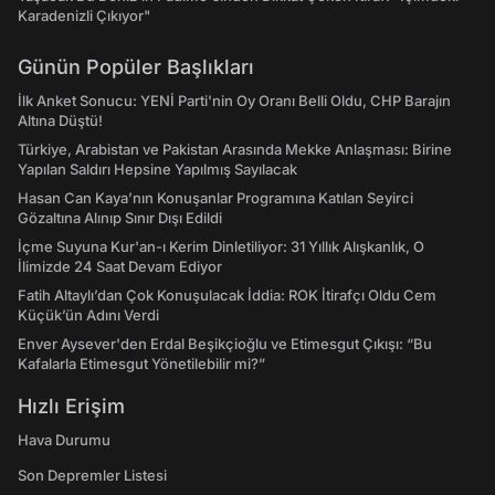
Karadenizli Çıkıyor"
Günün Popüler Başlıkları
İlk Anket Sonucu: YENİ Parti'nin Oy Oranı Belli Oldu, CHP Barajın
Altına Düştü!
Türkiye, Arabistan ve Pakistan Arasında Mekke Anlaşması: Birine
Yapılan Saldırı Hepsine Yapılmış Sayılacak
Hasan Can Kaya’nın Konuşanlar Programına Katılan Seyirci
Gözaltına Alınıp Sınır Dışı Edildi
İçme Suyuna Kur'an-ı Kerim Dinletiliyor: 31 Yıllık Alışkanlık, O
İlimizde 24 Saat Devam Ediyor
Fatih Altaylı’dan Çok Konuşulacak İddia: ROK İtirafçı Oldu Cem
Küçük’ün Adını Verdi
Enver Aysever'den Erdal Beşikçioğlu ve Etimesgut Çıkışı: “Bu
Kafalarla Etimesgut Yönetilebilir mi?”
Hızlı Erişim
Hava Durumu
Son Depremler Listesi